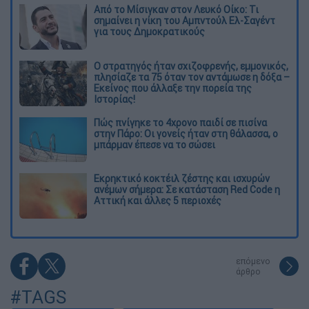
Από το Μίσιγκαν στον Λευκό Οίκο: Τι
σημαίνει η νίκη του Αμπντούλ Ελ-Σαγέντ
για τους Δημοκρατικούς
O στρατηγός ήταν σχιζοφρενής, εμμονικός,
πλησίαζε τα 75 όταν τον αντάμωσε η δόξα –
Εκείνος που άλλαξε την πορεία της
Ιστορίας!
Πώς πνίγηκε το 4χρονο παιδί σε πισίνα
στην Πάρο: Οι γονείς ήταν στη θάλασσα, ο
μπάρμαν έπεσε να το σώσει
Εκρηκτικό κοκτέιλ ζέστης και ισχυρών
ανέμων σήμερα: Σε κατάσταση Red Code η
Αττική και άλλες 5 περιοχές
επόμενο
άρθρο
#TAGS