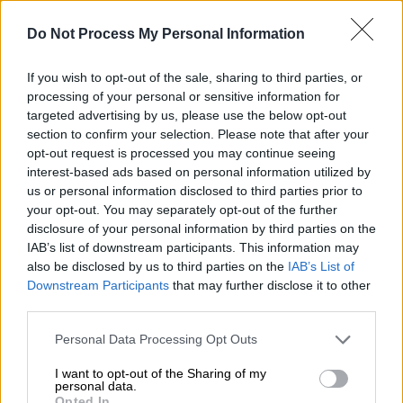
Κρέοντας, συμμετέχει στη γιορτή με στόχο
να εδραιώσει την εξουσία του,
Do Not Process My Personal Information
εκφοβίζοντας τους συμπολίτες του με
If you wish to opt-out of the sale, sharing to third parties, or
απειλές. «Γιορτάζει» και η νεαρή Αντιγόνη·
processing of your personal or sensitive information for
μια γιορτή ανυπακοής, που την φωτίζει ο
targeted advertising by us, please use the below opt-out
ενθουσιασμός της αντίστασης στον πολιτικό
section to confirm your selection. Please note that after your
πραγματισμό της τυραννίας.
opt-out request is processed you may continue seeing
interest-based ads based on personal information utilized by
Cezaris Grauzinis: «Η παράσταση
us or personal information disclosed to third parties prior to
your opt-out. You may separately opt-out of the further
αντικατοπτρίζει ποιητικά την νέα
disclosure of your personal information by third parties on the
πραγματικότητα της ζωής»
IAB’s list of downstream participants. This information may
also be disclosed by us to third parties on the
IAB’s List of
Ο σκηνοθέτης Cezaris Grauzinis αναφέρει για
Downstream Participants
that may further disclose it to other
την παράστασή του: «Η επόμενη μέρα του
third parties.
εμφύλιου πολέμου στη Θήβα. Η πόλη
Please note that this website/app uses one or more Google
Personal Data Processing Opt Outs
σώθηκε. Ενώ κάπου οι γυναίκες θρηνούν
services and may gather and store information including but
ακόμα για τους αγαπημένους τους που
not limited to your visit or usage behaviour. You may click to
I want to opt-out of the Sharing of my
personal data.
grant or deny consent to Google and its third-party tags to
χάθηκαν στη μάχη, ο Χορός, οι χθεσινοί
Opted In