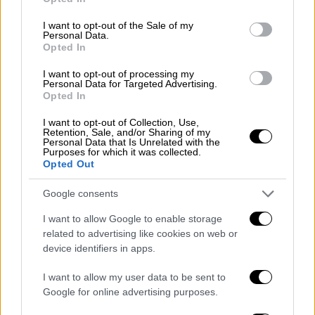
use your data for below specified purposes in below Google
προστάτες της πόλης, ξεπλένουν από τα
consent section.
I want to opt-out of the Sale of my
κουρασμένα κορμιά τους τον ιδρώτα, το αίμα
Personal Data.
Opted In
και τις στάχτες, φορούν λευκά πουκάμισα
και φρεσκοσιδερωμένα κοστούμια και
I want to opt-out of processing my
Personal Data for Targeted Advertising.
μαζεύονται γύρω από το μεγάλο τραπέζι
Opted In
-ήρθε η ώρα να γλεντήσουν· να πιούν κρασί,
να τραγουδήσουν και να χορέψουν, να
I want to opt-out of Collection, Use,
Retention, Sale, and/or Sharing of my
πανηγυρίσουν για τη νίκη, σβήνοντας απ' τη
Personal Data that Is Unrelated with the
Purposes for which it was collected.
μνήμη τις μέρες του φόβου και της
Opted Out
δυστυχίας. Όμως, στο γιορτινό λευκό
τραπέζι, υπάρχουν πολλές άδειες καρέκλες
Google consents
-αυτή η χαρμόσυνη μέρα κόστισε πολλές
I want to allow Google to enable storage
ζωές. Δε θα γιορτάσουν μοναχά την
related to advertising like cookies on web or
device identifiers in apps.
πολυαναμενόμενη επιστροφή στην
κανονικότητα, αλλά και τη μνήμη των
I want to allow my user data to be sent to
πεσόντων.
Google for online advertising purposes.