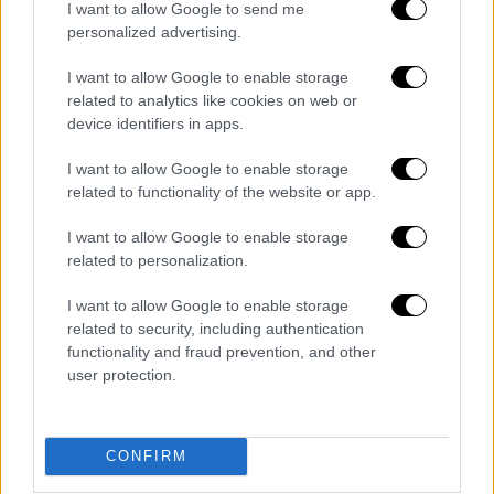
Σ' αυτό το βάναυσο γλέντι της εκστατικής
I want to allow Google to send me
χαράς και του πένθους, ο Κρέων, ο νέος
personalized advertising.
ηγεμόνας της Θήβας, κάνει ό,τι μπορεί για ν'
I want to allow Google to enable storage
αποδείξει τις ηγετικές του ικανότητες, τον
related to analytics like cookies on web or
αμείλικτο χαρακτήρα του, την
device identifiers in apps.
αποφασιστικότητά του να εφαρμόσει νέα
I want to allow Google to enable storage
ήθη και κανόνες στην καθημερινότητα των
related to functionality of the website or app.
πολιτών. Για τον Κρέοντα αυτό το γλέντι
έχει άλλο νόημα: είναι μια τελετή που θα τον
I want to allow Google to enable storage
καταστήσει τύραννο.
related to personalization.
Αλλά και η νεαρή Αντιγόνη έχει επίσης
I want to allow Google to enable storage
related to security, including authentication
γιορτινή διάθεση. Η γιορτή της είναι
functionality and fraud prevention, and other
εσωτερική, προσωπική, μοναχική· μια γιορτή
user protection.
ανυπακοής, φωτισμένη με τον ενθουσιασμό
της αντίστασης στην ηθική του «πολιτικού
πραγματισμού» της ανδρικής εξουσίας. Μετά
CONFIRM
την είδηση για μια πράξη πρωτοφανούς