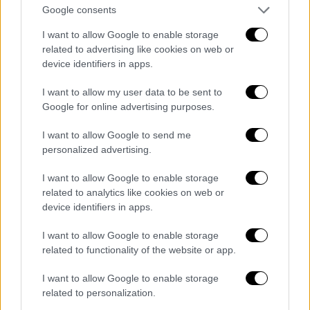
παρθένο ακόμα, τον δίχως λειάνσεις-
Google consents
πρωτόλειο, τον αυθεντικό, τον
I want to allow Google to enable storage
αφιλτράριστο, τον παιδικό που ό,τι ήθελε το
related to advertising like cookies on web or
διεκδικούσε και ό,τι αισθανόταν το έδειχνε.
device identifiers in apps.
Τι άντρες, τι γυναίκες, άνθρωποι όλοι.
I want to allow my user data to be sent to
Ειδικά μπροστά στον πόνο όλοι ίδιοι. Τις
Google for online advertising purposes.
γυναίκες όμως παραδέχομαι πως μας πονάω
I want to allow Google to send me
ίσως λίγο παραπάνω. Ίσως γιατί η μάχη ήταν
personalized advertising.
άνιση από πάντα. Στην κοινωνία, στη ζωή,
ακόμη και στη φύση. Ίσως γιατί είμαι γυναίκα
I want to allow Google to enable storage
και γω και ξέρω. Ίσως γιατί η ρομαντική μας
related to analytics like cookies on web or
device identifiers in apps.
φύση συνήθως τελματώνεται ώστε να
επιβιώσουμε. Ίσως γιατί καμιά μας να μην
I want to allow Google to enable storage
ήθελε να την τελματώσει. Ίσως για όλα αυτά
related to functionality of the website or app.
τα «ίσως» και πολλά ακόμα να μαζεύτηκαν
I want to allow Google to enable storage
τόσοι άντρες να μιλήσουν για εμάς. Να
related to personalization.
προσπαθήσουν να μας κατανοήσουν, να μας