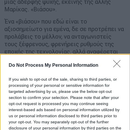
μιας αδερφής ψυχής, εκείνης της άλλης
Μαρίκας. «Βιάσου».
Ένα «βιάσου» που εδώ είναι το
αξιοσημείωτο για εμένα, δε σε προτρέπει να
προλάβεις το μέλλον, να ανταγωνιστείς
τους ξέφρενους, φρενήρεις ρυθμούς της
εποχής της τεχνολογίας, αλλά αναφέρεται
στο παρελθόν. Βιάσου να γυρίσεις λίγο πίσω,
Do Not Process My Personal Information
να συγχωρέσεις εαυτόν και αλλήλους, να
ζητήσεις συγγνώμη και συγχώρεση, να
If you wish to opt-out of the sale, sharing to third parties, or
επανατοποθετήσεις γεγονότα και
processing of your personal or sensitive information for
συμπεριφορές. Εν τέλει βιάσου να
targeted advertising by us, please use the below opt-out
απελευθερωθείς από τα δεσμά του
section to confirm your selection. Please note that after your
παρελθόντος.
opt-out request is processed you may continue seeing
interest-based ads based on personal information utilized by
Αν το καλοσκεφτείτε, είναι ο λόγος ύπαρξης
us or personal information disclosed to third parties prior to
your opt-out. You may separately opt-out of the further
της ψυχοθεραπείας ή όποιας άλλης
disclosure of your personal information by third parties on the