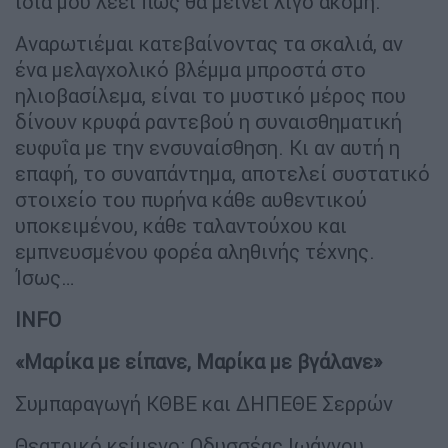
ίδια μου λέει πως θα μείνει λίγο ακόμη.
Αναρωτιέμαι κατεβαίνοντας τα σκαλιά, αν
ένα μελαγχολικό βλέμμα μπροστά στο
ηλιοβασίλεμα, είναι το μυστικό μέρος που
δίνουν κρυφά ραντεβού η συναισθηματική
ευφυΐα με την ενσυναίσθηση. Κι αν αυτή η
επαφή, το συναπάντημα, αποτελεί συστατικό
στοιχείο του πυρήνα κάθε αυθεντικού
υποκειμένου, κάθε ταλαντούχου και
εμπνευσμένου φορέα αληθινής τέχνης.
Ίσως…
INFO
«Μαρίκα με είπανε, Μαρίκα με βγάλανε»
Συμπαραγωγή ΚΘΒΕ και ΔΗΠΕΘΕ Σερρών
Θεατρικό κείμενο: Οδυσσέας Ιωάννου