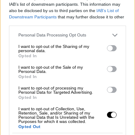
διαδρομής ακολουθεί ο καθένας μας για
IAB’s list of downstream participants. This information may
ν’απεγλωβιστεί απ’ό,τι έγινε και ήταν λάθος,
also be disclosed by us to third parties on the
IAB’s List of
και δεν ξεγίνεται, δεν αλλάζει.
Downstream Participants
that may further disclose it to other
third parties.
Ίσως μόνο μαλακώνει αν γυρίσουμε πίσω και
Please note that this website/app uses one or more Google
Personal Data Processing Opt Outs
το αγκαλιάσουμε και «μας» αγκαλιάσουμε.
services and may gather and store information including but
Και ναι αξίζει να βιαστούμε για μια τέτοια
not limited to your visit or usage behaviour. You may click to
I want to opt-out of the Sharing of my
personal data.
διαδικασία, γιατί μόνο τότε
grant or deny consent to Google and its third-party tags to
Opted In
use your data for below specified purposes in below Google
ενηλικιωνόμαστε, ολοκληρωνόμαστε, ζούμε
consent section.
I want to opt-out of the Sale of my
την ζωή μας ελεύθεροι με τις πληγές μας
Personal Data.
ίσως επουλωμένες, σίγουρα πάντως πιο
Opted In
φροντισμένες. Στην ιστορία μας η φωνή που
I want to opt-out of processing my
προσπαθεί να αφυπνίσει είναι της Παπαγκίκα
Personal Data for Targeted Advertising.
Opted In
προς την Νίνου.
I want to opt-out of Collection, Use,
Έτσι δεν γίνεται και στην ζωή; Μαθαίνουμε
Retention, Sale, and/or Sharing of my
Personal Data that Is Unrelated with the
απ’τον προγενέστερο, απ’τις ρίζες μας, ίσως
Purposes for which it was collected.
Opted Out
και απ’τον παλιότερο εαυτό μας. Τον