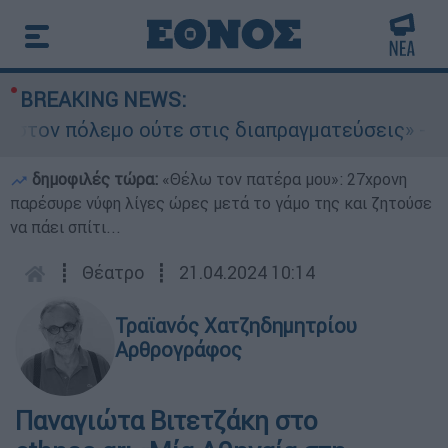
BREAKING NEWS:
 στις διαπραγματεύσεις» - Οι έξι όροι του Ιράν
δημοφιλές τώρα:
«Θέλω τον πατέρα μου»: 27χρονη
παρέσυρε νύφη λίγες ώρες μετά το γάμο της και ζητούσε
να πάει σπίτι...
┋
Θέατρο
┋
21.04.2024 10:14
Τραϊανός Χατζηδημητρίου
Αρθρογράφος
Παναγιώτα Βιτετζάκη στο