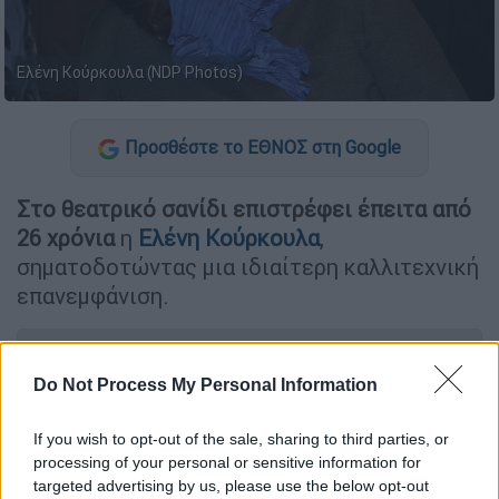
Ελένη Κούρκουλα (NDP Photos)
Προσθέστε το ΕΘΝΟΣ στη Google
Στο θεατρικό σανίδι επιστρέφει έπειτα από
26 χρόνια
η
Ελένη Κούρκουλα
,
σηματοδοτώντας μια ιδιαίτερη καλλιτεχνική
επανεμφάνιση.
ΔΙΑΒΑΣΤΕ ΕΠΙΣΗΣ
Do Not Process My Personal Information
Θέατρο
|
02.05.2026 12:04
Νάντια Κοντογεώργη στο ethnos.gr:
If you wish to opt-out of the sale, sharing to third parties, or
processing of your personal or sensitive information for
«Οι influencers είναι οι νέοι σταρ και
targeted advertising by us, please use the below opt-out
αυτό λέει πολλά για την εποχή μας»