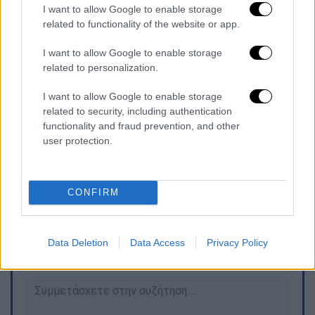
αλυσιδωτές αντιδράσεις και ξεκαρδιστικές
I want to allow Google to enable storage
αλλά και συγκινητικές συγκρούσεις μέσα
related to functionality of the website or app.
στην οικογένεια.
I want to allow Google to enable storage
Στην παράσταση, η Ελένη Κούρκουλα και ο
related to personalization.
Χρήστος Χατζηπαναγιώτης
ενσαρκώνουν το
I want to allow Google to enable storage
κεντρικό ζευγάρι, σε μια ιστορία που
related to security, including authentication
ισορροπεί ανάμεσα στο χιούμορ και την
functionality and fraud prevention, and other
οικογενειακή ένταση
.
user protection.
CONFIRM
Τα σχολιά σας δημοσιεύονται άμεσα με δική σας ευθύνη. Το
ΕΘΝΟΣ θα παρεμβαίνει και τα προσβλητικά σχόλια θα
διαγράφονται
Data Deletion
Data Access
Privacy Policy