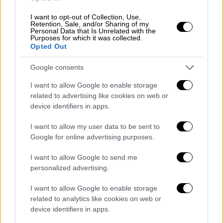
οικογένεια και την πολιτική της πορεία
.
I want to opt-out of Collection, Use,
Retention, Sale, and/or Sharing of my
Personal Data that Is Unrelated with the
Τον προσεχή Οκτώβριο, ωστόσο, επιστρέφει
Purposes for which it was collected.
Opted Out
δυναμικά,
με την παράσταση να ανεβαίνει
στο Θέατρο Εμπορικόν, στου Ψυρρή, σε ένα
Google consents
έργο που έχει γνωρίσει μεγάλη επιτυχία
I want to allow Google to enable storage
διεθνώς
.
related to advertising like cookies on web or
device identifiers in apps.
Η υπόθεση της κωμωδίας περιστρέφεται
γύρω από ένα ζευγάρι συνταξιούχων
I want to allow my user data to be sent to
αριστερών ακτιβιστών, οι οποίοι καλούν τα
Google for online advertising purposes.
τρία παιδιά τους στο εξοχικό για να τους
I want to allow Google to send me
ανακοινώσουν μια ανατρεπτική απόφαση: να
personalized advertising.
εγκαταλείψουν τη Γαλλία και να ιδρύσουν
ένα ορφανοτροφείο σε μια φτωχή χώρα
. Η
I want to allow Google to enable storage
απόφασή τους, που συνοδεύεται και από
related to analytics like cookies on web or
device identifiers in apps.
οικονομικές απαιτήσεις, πυροδοτεί