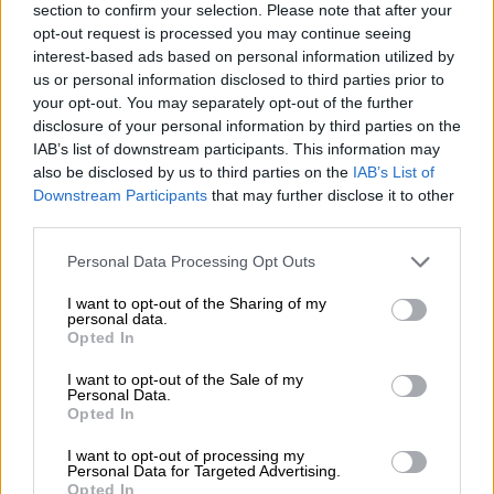
section to confirm your selection. Please note that after your
opt-out request is processed you may continue seeing
interest-based ads based on personal information utilized by
us or personal information disclosed to third parties prior to
Το έργο που θα πρωταγωνιστήσει
your opt-out. You may separately opt-out of the further
disclosure of your personal information by third parties on the
IAB’s list of downstream participants. This information may
Η γνωστή
ηθοποιός
και πρώην βουλευτής θα
also be disclosed by us to third parties on the
IAB’s List of
πρωταγωνιστήσει τη νέα θεατρική σεζόν
Downstream Participants
that may further disclose it to other
στο πλευρό του
Χρήστου Χατζηπαναγιώτη
,
third parties.
στην επιτυχημένη γαλλική κωμωδία Chers
Please note that this website/app uses one or more Google
Personal Data Processing Opt Outs
parents («Αγαπητοί γονείς»)
.
services and may gather and store information including but
not limited to your visit or usage behaviour. You may click to
I want to opt-out of the Sharing of my
Η τελευταία της θεατρική παρουσία
personal data.
grant or deny consent to Google and its third-party tags to
Opted In
χρονολογείται τη σεζόν 1998-1999, όταν
use your data for below specified purposes in below Google
συμμετείχε στην εμβληματική παράσταση Η
consent section.
I want to opt-out of the Sale of my
Personal Data.
αυλή των θαυμάτων του Ιάκωβου
Opted In
Καμπανέλλη, σε σκηνοθεσία του Κώστα
Τσιάνου. Έκτοτε,
αποσύρθηκε από την
I want to opt-out of processing my
Personal Data for Targeted Advertising.
υποκριτική, επιλέγοντας να αφοσιωθεί στην
Opted In