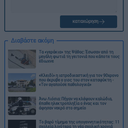
καταχώρηση
Διαβάστε ακόμη
Τα «γεράκια» της Ψάθας: Έσωσαν από τη
μεγάλη φωτιά τη γειτονιά που κάποτε τους
έδιωχνε
«Κλειδί» η ιατροδικαστική για τον 90χρονο
που έκρυβε ο γιος του στον καταψύκτη -
«Τον αγαπούσε παθολογικά»
Άνω Λιόσια: Πήγαν να κλέψουν καλώδια,
έπαθε ηλεκτροπληξία ο ένας και τον
άφησαν νεκρό στο σημείο
Το βαρύ τίμημα της υπογεννητικότητας: 11
σχολεία λιγότερα τη νέα σχολική χρονιά