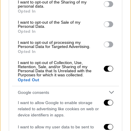
αποκαλύψεων, το έργο θέτει διαχρονικά
not limited to your visit or usage behaviour. You may click to
I want to opt-out of the Sharing of my
personal data.
grant or deny consent to Google and its third-party tags to
ερωτήματα:
Μπορεί να υπάρξει δικαιοσύνη
Opted In
use your data for below specified purposes in below Google
χωρίς εκδίκηση; Πού τελειώνει η αναζήτηση
consent section.
I want to opt-out of the Sale of my
του δικαίου και πού αρχίζει η αυτοδικία;
Personal Data.
Opted In
Είναι η συγχώρεση ο μόνος δρόμος προς την
προσωπική και κοινωνική λύτρωση;
I want to opt-out of processing my
Personal Data for Targeted Advertising.
Opted In
Γραμμένο το 1990, το έργο του Ariel Dorfman
θεωρείται πλέον κλασικό δείγμα σύγχρονου
I want to opt-out of Collection, Use,
Retention, Sale, and/or Sharing of my
πολιτικού και ψυχολογικού θεάτρου
. Με
Personal Data that Is Unrelated with the
συνεχείς ανατροπές και έντονη
Purposes for which it was collected.
Opted Out
δραματουργική ένταση, κρατά αμείωτο το
ενδιαφέρον του κοινού μέχρι την τελευταία
Google consents
σκηνή, αφήνοντας ανοιχτό το ερώτημα για
I want to allow Google to enable storage
το τι είναι πραγματικότητα και τι
related to advertising like cookies on web or
προσωπική αλήθεια.
device identifiers in apps.
Καθοριστικό ρόλο στην εξέλιξη της
I want to allow my user data to be sent to