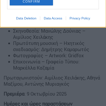
CONFIRM
Stuart Wilson.
Συντελεστές
Data Deletion
Data Access
Privacy Policy
Μετάφραση: Χρήστος Καρχαδάκης
Σκηνοθεσία: Μανώλης Δούνιας –
Αιμίλιος Χειλάκης
Πρωτότυπη μουσική – Ηχητικός
σχεδιασμός: Δημήτρης Καμαρωτός
Φωτογραφίες – Artwork: Gridfox
Επικοινωνία – Γραφείο Τύπου:
Μαρκέλλα Καζαμία
Πρωταγωνιστούν: Αιμίλιος Χειλάκης, Αθηνά
Μαξίμου, Αντώνης Μυριαγκός
Πρεμιέρα
: 9 Οκτωβρίου 2025
Ημέρες και ώρες παραστάσεων