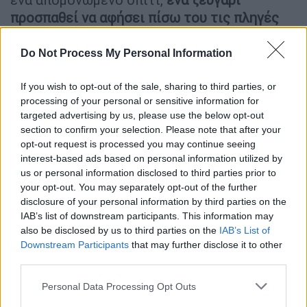
προσπαθεί να αφήσει πίσω του τις πληγές
ενός τραυματικού παρελθόντος και να χτίσει
μια νέα ζωή
. Η άφιξη, όμως, ενός
Do Not Process My Personal Information
απρόσμενου επισκέπτη θα ανατρέψει τις
εύθραυστες ισορροπίες και θα φέρει στο
If you wish to opt-out of the sale, sharing to third parties, or
processing of your personal or sensitive information for
φως καλά κρυμμένα μυστικά.
targeted advertising by us, please use the below opt-out
section to confirm your selection. Please note that after your
Μια γυναίκα που
δεν κατάφερε ποτέ να
opt-out request is processed you may continue seeing
ξεπεράσει τις μνήμες της φυλάκισης και των
interest-based ads based on personal information utilized by
us or personal information disclosed to third parties prior to
βασανιστηρίων της
. Ένας άνδρας που
your opt-out. You may separately opt-out of the further
επιθυμεί να αφήσει πίσω του το παρελθόν.
disclosure of your personal information by third parties on the
Και ένας άγνωστος, του οποίου η παρουσία
IAB’s list of downstream participants. This information may
πυροδοτεί μια επικίνδυνη αναμέτρηση με
also be disclosed by us to third parties on the
IAB’s List of
Downstream Participants
that may further disclose it to other
την αλήθεια.
third parties.
Καθώς οι τρεις ήρωες εγκλωβίζονται σε ένα
Please note that this website/app uses one or more Google
Personal Data Processing Opt Outs
παιχνίδι εξουσίας, καχυποψίας και
services and may gather and store information including but