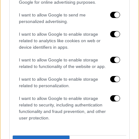
ιστορίας διαδραματίζει και
το διάσημο
Google for online advertising purposes.
κουαρτέτο εγχόρδων του Franz Schubert,
I want to allow Google to send me
«Der Tod und das Madchen» («Ο Θάνατος και
personalized advertising.
η Κόρη»)
, που λειτουργεί ως γέφυρα ανάμεσα
στο παρόν και τις σκοτεινές μνήμες των
I want to allow Google to enable storage
related to analytics like cookies on web or
πρωταγωνιστών.
device identifiers in apps.
Το έργο έχει παρουσιαστεί στις
I want to allow Google to enable storage
σημαντικότερες θεατρικές σκηνές του
related to functionality of the website or app.
κόσμου,
έχει μεταφραστεί σε δεκάδες
I want to allow Google to enable storage
γλώσσες και το 1992 τιμήθηκε με το
related to personalization.
Βραβείο Olivier για το Καλύτερο Νέο
Θεατρικό Έργο
. Στην πρεμιέρα του στο
I want to allow Google to enable storage
Broadway πρωταγωνίστησαν οι Glenn Close,
related to security, including authentication
functionality and fraud prevention, and other
Gene Hackman και Richard Dreyfuss, ενώ το
user protection.
1994 μεταφέρθηκε στον κινηματογράφο από
τον Roman Polanski, με πρωταγωνιστές τη
Sigourney Weaver, τον Ben Kingsley και τον