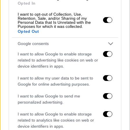
τελευταία τους πνοή µέσα σε έναν χρόνο!
Opted In
Την ίδια ώρα, στην κοινωνία επικρατεί
I want to opt-out of Collection, Use,
αναβρασµός εξαιτίας σωρείας οικονοµικών
Retention, Sale, and/or Sharing of my
Personal Data that Is Unrelated with the
προβληµάτων που έχουν πολλαπλασιαστεί
Purposes for which it was collected.
Opted Out
από τη διεθνή ύφεση και την έλευση
προσφύγων από τη Μικρά Ασία.
Google consents
I want to allow Google to enable storage
related to advertising like cookies on web or
device identifiers in apps.
I want to allow my user data to be sent to
Google for online advertising purposes.
I want to allow Google to send me
personalized advertising.
I want to allow Google to enable storage
related to analytics like cookies on web or
device identifiers in apps.