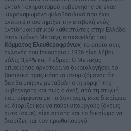
εντολή σχηµατισµού κυβέρνησης σε έναν
µικροκαµωµένο φιλοβασιλικό που έχει
ανοιχτά υποστηρίξει την επιβολή ενός
αντιδηµοκρατικού καθεστώτος στην Ελλάδα,
στον Ιωάννη Μεταξά, επικεφαλής του
Κόµµατος Ελευθεροφρόνων
, το οποίο στις
εκλογές του Ιανουαρίου 1936 είχε λάβει
µόλις 3,94% και 7 έδρες. Ο Μεταξάς
επιχείρησε αργότερα να δικαιολογήσει το
βασιλικό πραξικόπηµα ισχυριζόµενος ότι
δεν θα υπήρχε µεταβολή στη µορφή της
κυβέρνησης και πως ο άναξ, από τη στιγµή
που, σύµφωνα µε το Σύνταγµα, είχε δικαίωµα
να διορίζει και να παύει υπουργούς (όντως
αυτό ίσχυε), είχε επίσης και το δικαίωµα να
διορίζει και τον πρωθυπουργό.