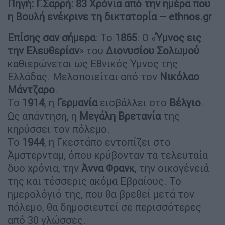
Πηγή: Γ.Σαρρή: 83 Χρόνια από την ημέρα που
η Βουλή ενέκρινε τη δικτατορία – ethnos.gr
Επίσης σαν σήμερα
: Το
1865
: Ο «
Ύμνος εις
την Ελευθερίαν
» του
Διονυσίου Σολωμού
καθιερώνεται ως Εθνικός Ύμνος της
Ελλάδας. Μελοποιείται από τον
Νικόλαο
Μάντζαρο
.
Το
1914
, η
Γερμανία
εισβάλλει στο
Βέλγιο
.
Ως απάντηση, η
Μεγάλη Βρετανία
της
κηρύσσει τον πόλεμο.
Το
1944
, η Γκεστάπο εντοπίζει στο
Άμστερνταμ, όπου κρύβονταν τα τελευταία
δυο χρόνια, την
Άννα Φρανκ
, την οικογένειά
της και τέσσερις ακόμα Εβραίους. Το
ημερολόγιό της, που θα βρεθεί μετά τον
πόλεμο, θα δημοσιευτεί σε περισσότερες
από 30 γλώσσες.