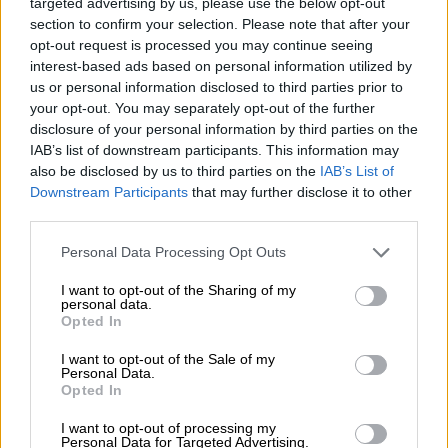
targeted advertising by us, please use the below opt-out
την οποία ουδέποτε ανέµενα, τα ανέτρεψε
section to confirm your selection. Please note that after your
όλα
».
opt-out request is processed you may continue seeing
Αν και η µορφή εξουσίας του είχε επιρροές
interest-based ads based on personal information utilized by
από τον γερµανικό ναζισµό και πρώτιστα
us or personal information disclosed to third parties prior to
your opt-out. You may separately opt-out of the further
από τον φασισµό της Ιταλίας, ουδέποτε
disclosure of your personal information by third parties on the
ταυτίστηκε πλήρως µε κάποια από τις δύο
IAB’s list of downstream participants. This information may
ιδεολογίες.
also be disclosed by us to third parties on the
IAB’s List of
Downstream Participants
that may further disclose it to other
Πεθαίνουν έξι πρωθυπουργοί!
third parties.
Στις 31 Ιανουαρίου 1936 πεθαίνει ο
Γεώργιος
Please note that this website/app uses one or more Google
Personal Data Processing Opt Outs
services and may gather and store information including but
Κονδύλης
, στις 18 Μαρτίου ο
Ελευθέριος
not limited to your visit or usage behaviour. You may click to
I want to opt-out of the Sharing of my
Βενιζέλος
, στις 13 Απριλίου ο
personal data.
grant or deny consent to Google and its third-party tags to
Opted In
Κωνσταντίνος Δεµερτζής
, έναν µήνα µετά ο
use your data for below specified purposes in below Google
Παναγής Τσαλδάρης
και λίγο αργότερα µέσα
consent section.
I want to opt-out of the Sale of my
Personal Data.
στο ίδιο έτος ο
Αλέξανδρος Ζαΐµης
και ο
Opted In
Αλέξανδρος Παπαναστασίου
. Εξι νυν και
I want to opt-out of processing my
πρώην πρωθυπουργοί αφήνουν την
Personal Data for Targeted Advertising.