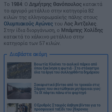
Το
1984
: Ο
Δημήτρης Θανόπουλος
κατακτά
το αργυρό μετάλλιο στην κατηγορία 82
κιλών της ελληνορωμαϊκής πάλης στους
Ολυμπιακούς Αγώνες
του
Λος Άντζελες
.
Στην ίδια διοργάνωση, ο
Μπάμπης Χολίδης
κατακτά το χάλκινο μετάλλιο στην
κατηγορία των 57 κιλών.
Διαβάστε ακόμη
Βοιωτία: Κλείνει το αιολικό πάρκο από
όπου ξεκίνησε η φωτιά - Στο στόχαστρο
όλα τα έργα του συλληφθέντα δημάρχου
Σοκαριστικό βίντεο από το τροχαίο στις
Σέρρες που σκοτώθηκαν μητέρα και γιος:
Το ΙΧ πέφτει πάνω στο φορτηγό
Ο Ερυθρός Σταυρός έσβησε βίντεο για το
προσφυγικό ταξίδι του 26χρονου