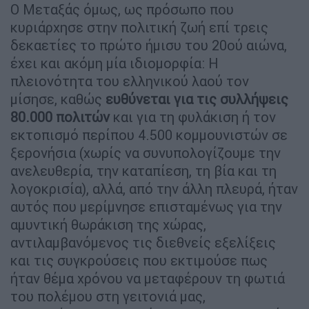
Ο Μεταξάς όµως, ως πρόσωπο που
κυριάρχησε στην πολιτική ζωή επί τρεις
δεκαετίες το πρώτο ήµισυ του 20ού αιώνα,
έχει και ακόµη µία ιδιοµορφία: Η
πλειονότητα του ελληνικού λαού τον
µίσησε, καθώς
ευθύνεται για τις συλλήψεις
80.000 πολιτών
και για τη φυλάκιση ή τον
εκτοπισµό περίπου 4.500 κοµµουνιστών σε
ξερονήσια (χωρίς να συνυπολογίζουµε την
ανελευθερία, την καταπίεση, τη βία και τη
λογοκρισία), αλλά, από την άλλη πλευρά, ήταν
αυτός που µερίµνησε επισταµένως για την
αµυντική θωράκιση της χώρας,
αντιλαµβανόµενος τις διεθνείς εξελίξεις
και τις συγκρούσεις που εκτιµούσε πως
ήταν θέµα χρόνου να µεταφέρουν τη φωτιά
του πολέµου στη γειτονιά µας,