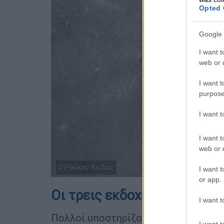
Opted 
Google 
I want t
web or d
I want t
purpose
I want 
I want t
web or d
Ο Ρόκκος Χοϊδάς
I want t
or app.
Οι τρεις εκδοχές του θανάτ
I want t
Πολλοί υποστηρίζουν ότι, ο Χοϊδάς 
I want t