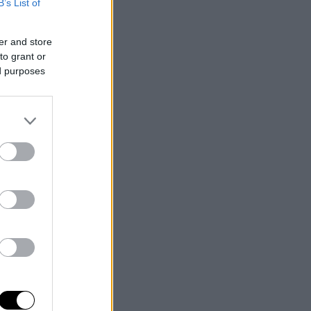
B’s List of
er and store
to grant or
ed purposes