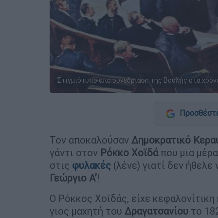
Στιγμιότυπο από συνεδρίαση της Βουλής στα χρόν
Προσθέστε
Τον αποκαλούσαν
Δημοκρατικό Κερα
γάντι στον
Ρόκκο Χοϊδά
που μια μέρ
στις
φυλακές
(λένε) γιατί δεν ήθελε
Γεώργιο Α’
!
Ο Ρόκκος Χοϊδάς, είχε κεφαλονίτικη
γιος μαχητή του
Δραγατσανίου
το 18