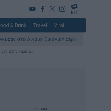
ood & Drink
Travel
Viral
αίο: Εικονική αερομαχία ανάμεσα σε ελληνικά κ
 νο1 στην καρδιά...