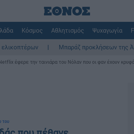
λάδα
Κόσμος
Αθλητισμός
Ψυχαγωγία
F
ν
Μπαράζ προκλήσεων της Άγκυρας στο Αιγ
Netflix έφερε την ταινιάρα του Νόλαν που οι φαν έχουν κρυφό
υ του
ϊδάς που πέθανε