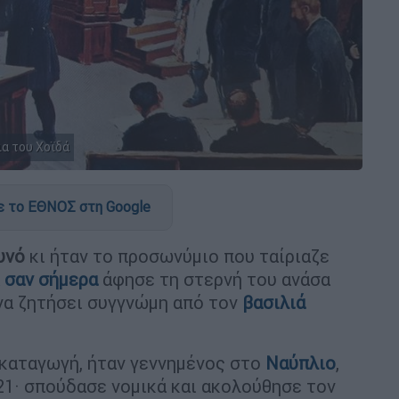
ια του Χοϊδά
 το ΕΘΝΟΣ στη Google
υνό
κι ήταν το προσωνύμιο που ταίριαζε
α
σαν σήμερα
άφησε τη στερνή του ανάσα
 να ζητήσει συγγνώμη από τον
βασιλιά
 καταγωγή, ήταν γεννημένος στο
Ναύπλιο
,
21· σπούδασε νομικά και ακολούθησε τον