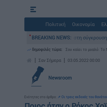
Πολιτική
Οικονομία
Ελ
ου έχασε τη ζωή του στη σύγκρουση ελικοπτέρω
BREAKING NEWS:
δημοφιλές τώρα:
Σου καίει το μυαλό: Το 
┋
Σαν Σήμερα
┋
03.05.2022 00:00
Newsroom
Ενότητες στο άρθρο:
📌 Οι τρεις εκδοχές του θανάτο
Ποιος ήταν ο Ρόκος Χο