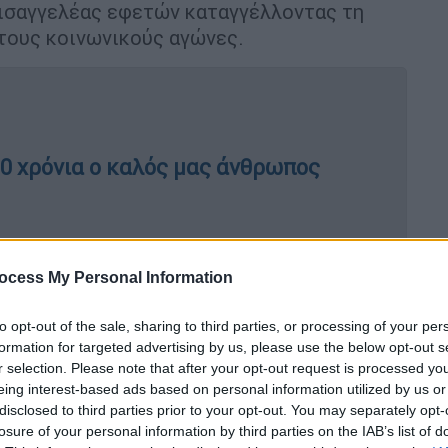
εισαγγελέας εφετών καταγγέλλοντας τη
τους κοινωνικούς αγώνες.
10 χρόνια ο καλός μας άνθρωπος
ocess My Personal Information
αι
Αθηνών
. Δεινός ρήτορας, ο Ρόκκος
εις του στη
Βουλή
! Ήταν τελειομανής και
to opt-out of the sale, sharing to third parties, or processing of your per
οκαλούσαν οι δικοί του. Για παράδειγμα,
formation for targeted advertising by us, please use the below opt-out s
 του στη Βουλή, που αφορούσε τους
r selection. Please note that after your opt-out request is processed y
eing interest-based ads based on personal information utilized by us or
κε. Αλλά η παραίτησή του, δεν έγινε
disclosed to third parties prior to your opt-out. You may separately opt-
 «
Ραμπαγάς
», θα καταδικαστεί για εξύβριση
losure of your personal information by third parties on the IAB’s list of
αδόχου Κωνσταντίνου, υπογράφοντας