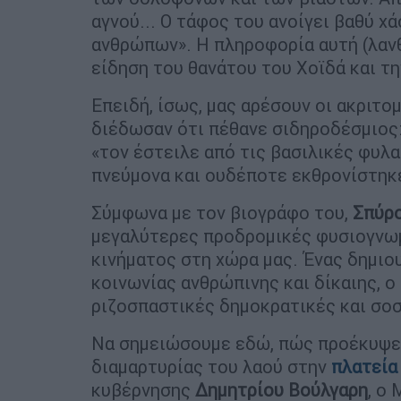
αγνού... Ο τάφος του ανοίγει βαθύ χ
ανθρώπων». Η πληροφορία αυτή (λανθ
είδηση του θανάτου του Χοϊδά και τ
Επειδή, ίσως, μας αρέσουν οι ακριτομ
διέδωσαν ότι πέθανε σιδηροδέσμιος:
«τον έστειλε από τις βασιλικές φυλ
πνεύμονα και ουδέποτε εκθρονίστηκε
Σύμφωνα με τον βιογράφο του,
Σπύρ
μεγαλύτερες προδρομικές φυσιογνωμ
κινήματος στη χώρα μας. Ένας δημιο
κοινωνίας ανθρώπινης και δίκαιης, 
ριζοσπαστικές δημοκρατικές και σοσι
Να σημειώσουμε εδώ, πώς προέκυψε 
διαμαρτυρίας του λαού στην
πλατεία
κυβέρνησης
Δημητρίου Βούλγαρη
, ο