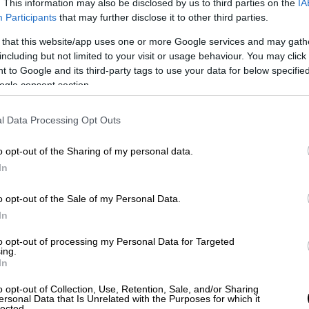
. This information may also be disclosed by us to third parties on the
IA
Participants
that may further disclose it to other third parties.
 that this website/app uses one or more Google services and may gath
ατέληγε: « Μωροί, δειλοί, άνανδροι,
including but not limited to your visit or usage behaviour. You may click 
ονόπαιδες, δούκες της Σπάρτης,
 to Google and its third-party tags to use your data for below specifi
λακες, άτιμος και αισχίστη γενεά, η ώρα
ogle consent section.
ριάρχου Λαού νίκη περιφανεστάτη! Ο
».
l Data Processing Opt Outs
ντάφυλλος
- συντάκτες του «Ραμπαγά» -
o opt-out of the Sharing of my personal data.
κάστηκε με 3 χρόνια φυλάκιση ενώ ο
In
ποφυλακίστηκε ο δεύτερος, αυτοκτόνησε. Ο
ιάρκειας σχεδόν 24 ωρών !) κατηγορούσε
o opt-out of the Sale of my Personal Data.
In
ς και τα αργυρώνητα κόμματα.
to opt-out of processing my Personal Data for Targeted
ing.
In
o opt-out of Collection, Use, Retention, Sale, and/or Sharing
ersonal Data that Is Unrelated with the Purposes for which it
lected.