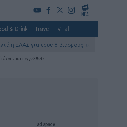
od & Drink
Travel
Viral
ια τους 8 βιασμούς τουριστριών - «Μόνο 3 περισ
ά έχουν καταγγελθεί»