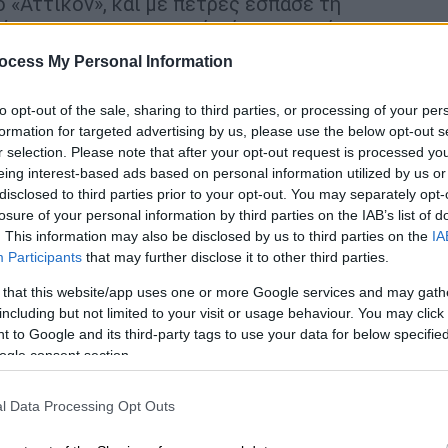
 «Αττικόν», και με πέτρες έσπασε τη
πέταξαν στο εσωτερικό βόμβες μολότοφ και
ocess My Personal Information
to opt-out of the sale, sharing to third parties, or processing of your per
formation for targeted advertising by us, please use the below opt-out s
r selection. Please note that after your opt-out request is processed y
eing interest-based ads based on personal information utilized by us or
 «ποτέ ξανά» και οι υποσχέσεις για
disclosed to third parties prior to your opt-out. You may separately opt-
losure of your personal information by third parties on the IAB’s list of
. This information may also be disclosed by us to third parties on the
IA
Participants
that may further disclose it to other third parties.
 that this website/app uses one or more Google services and may gath
νους κατόρθωσαν να ξεφύγουν από τον
including but not limited to your visit or usage behaviour. You may click 
η Πυροσβεστική, τρεις άνθρωποι όμως
 to Google and its third-party tags to use your data for below specifi
ogle consent section.
κών αναθυμιάσεων: Ήταν η
Αγγελική
4 μηνών), ο
Επαμεινώνδας Τσάκαλης
(36
l Data Processing Opt Outs
ών). Η ταυτότητα των αυτουργών της
ι σήμερα!