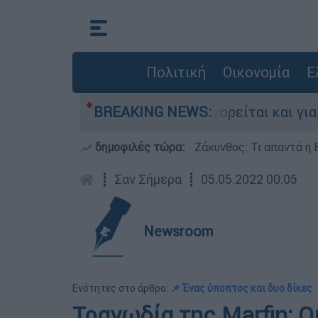
Πολιτική
Οικονομία
Ε
την Ελλάδα - Κατηγορείται και για την εκτέλεσ
BREAKING NEWS:
δημοφιλές τώρα:
Ζάκυνθος: Τι απαντά η 
┋
Σαν Σήμερα
┋
05.05.2022 00:05
Newsroom
Ενότητες στο άρθρο:
📌 Ένας ύποπτος και δυο δίκες
Τραγωδία της Marfin: Οι