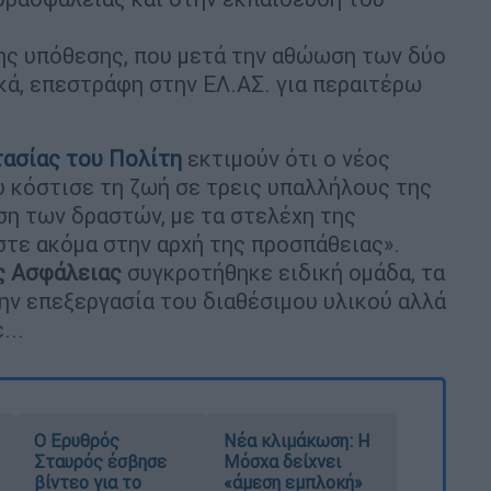
ης υπόθεσης, που μετά την αθώωση των δύο
κά, επεστράφη στην ΕΛ.ΑΣ. για περαιτέρω
ασίας του Πολίτη
εκτιμούν ότι ο νέος
υ κόστισε τη ζωή σε τρεις υπαλλήλους της
ση των δραστών, με τα στελέχη της
στε ακόμα στην αρχή της προσπάθειας».
ς Ασφάλειας
συγκροτήθηκε ειδική ομάδα, τα
την επεξεργασία του διαθέσιμου υλικού αλλά
...
Ο Ερυθρός
Νέα κλιμάκωση: Η
Σταυρός έσβησε
Μόσχα δείχνει
βίντεο για το
«άμεση εμπλοκή»