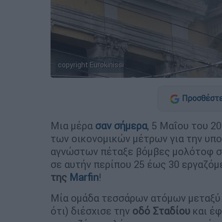
copyright Eurokinissi
Προσθέστε
Μια μέρα
σαν σήμερα
, 5 Μαΐου του 2
των οικονομικών μέτρων για την υπ
αγνώστων πέταξε βόμβες μολότοφ στ
σε αυτήν περίπου 25 έως 30 εργαζόμ
της
Marfin
!
Μία ομάδα τεσσάρων ατόμων μεταξύ τ
ότι) διέσχισε την
οδό Σταδίου
και έφ