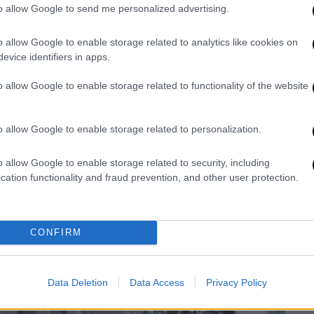
to allow Google to send me personalized advertising.
ών της επίθεσης δεν έχει επιβεβαιωθεί
o allow Google to enable storage related to analytics like cookies on
evice identifiers in apps.
o allow Google to enable storage related to functionality of the website
αρφίν συνελήφθη ο Θεόδωρος Σίψας 34
οι παραπέμφθηκαν σε δίκη. Το βούλευμα
άτομα αυτουργοί του εμπρησμού, τα οποία
o allow Google to enable storage related to personalization.
o allow Google to enable storage related to security, including
cation functionality and fraud prevention, and other user protection.
CONFIRM
Data Deletion
Data Access
Privacy Policy