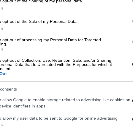
o opt-out of the Sharing of my personal data.
In
ηκε από το φλεγόμενο κτίριο της Marfin,
α χρόνια μετά περιέγραφε πως μέσα σε λίγα
o opt-out of the Sale of my Personal Data.
ζας με μολότοφ, το κτίριο γέμισε καπνούς:
In
και σπάνε την τζαμαρία του κάτω ορόφου,
 εγώ ξέρω τι, αμέσως λαμπάδιασε, μέσα σε
to opt-out of processing my Personal Data for Targeted
ing.
ν ώρα που έβγαινα από την πόρτα. Η πόρτα
In
μέσα στο κουβούκλιο, να μείνω μέσα για
o opt-out of Collection, Use, Retention, Sale, and/or Sharing
ει και δεν ήξερα αν θα άνοιγε για να βγω
ersonal Data that Is Unrelated with the Purposes for which it
lected.
 βρίζουνε “να καείτε”, “καλά να πάθετε” και
Out
consents
 έχουν περιγράψει τους δράστες, στους
ίκα.
o allow Google to enable storage related to advertising like cookies on
ίδα τα πάντα. Μία ξανθιά με κοτσίδα, ένας
evice identifiers in apps.
 ρούχα και ένας εύσωμος, κατευθύνονται
o allow my user data to be sent to Google for online advertising
, είχαν ξεχωρίσει για κάποιο σκοπό.
s.
άνε την τζαμαρία και πετούν μέσα