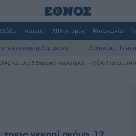
λλάδα
Κόσμος
Αθλητισμός
Ψυχαγωγία
Fo
η Ζαμπούνη
Ζάκυνθος: Τι απαντά η ΕΛΑΣ γ
ΕΛΑΣ για τους 8 βιασμούς τουριστριών - «Μόνο 3 περιστατικ
 τρεις νεκροί ακόμη, 12