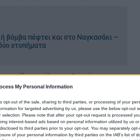
κή βόμβα πέφτει και στο Ναγκασάκι –
 δύο χτυπήματα
ερικανίδα, μοντέλο και ηθοποιός που
αι την υποκριτική της ικανότητα.
ocess My Personal Information
οσχόμενες νέες ηθοποιούς του Χόλιγουντ.
ραφικό της ντεμπούτο στο αποκρυφιστικό
to opt-out of the sale, sharing to third parties, or processing of your per
ρονιά, κέρδισε μια υποψηφιότητα για
Χρυσή
formation for targeted advertising by us, please use the below opt-out s
r selection. Please note that after your opt-out request is processed y
σική πια ταινία «
Η Κοιλάδα με τις
eing interest-based ads based on personal information utilized by us or
 τον
Ρομάν Πολάνσκι
, τον συμπρωταγωνιστή
disclosed to third parties prior to your opt-out. You may separately opt-
χτα των Βρυκολάκων
» και τον παντρεύτηκε
losure of your personal information by third parties on the IAB’s list of