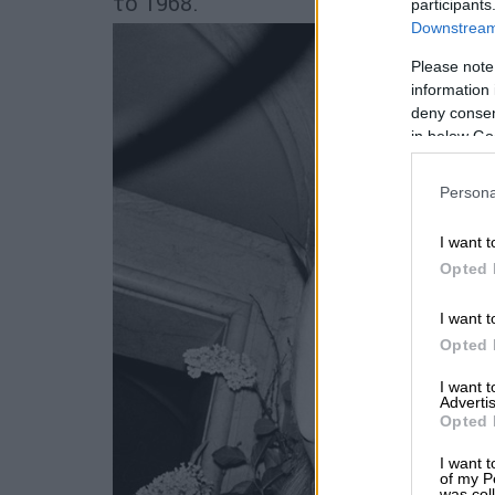
το 1968.
participants
Downstream 
Please note
information 
deny consent
in below Go
Persona
I want t
Opted 
I want t
Opted 
I want 
Advertis
Opted 
I want t
of my P
was col