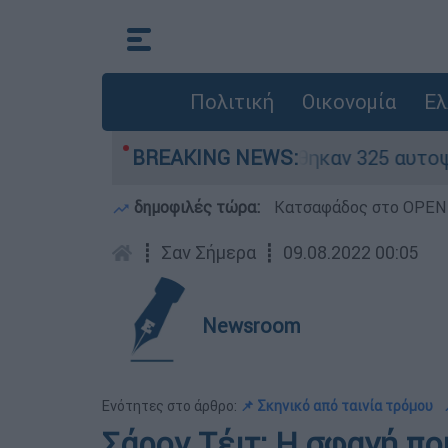
Πολιτική
Οικονομία
Ελ
ινα» - Ολοκληρώθηκαν 325 αυτοψίες στις πληγεί
BREAKING NEWS:
δημοφιλές τώρα:
Κατσαφάδος στο OPEN: 
┋
Σαν Σήμερα
┋
09.08.2022 00:05
Newsroom
Ενότητες στο άρθρο:
📌 Σκηνικό από ταινία τρόμου
Σάρον Τέιτ: Η σφαγή πο