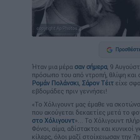
copyright Ap Photos
Προσθέστε
Ήταν μια μέρα
σαν σήμερα
, 9 Αυγούσ
πρόσωπο του από ντροπή, θλίψη και 
Ρομάν Πολάνσκι
,
Σάρον Τέιτ
είχε σφα
εβδομάδες πριν γεννήσει!
«Το Χόλιγουντ μας έμαθε να σκοτώνο
που ακούγεται δεκαετίες μετά το φον
στο Χόλιγουντ
»... Το Χόλιγουντ πλή
Φόνοι, αίμα, αδίστακτοι και κυνικοί 
κίλερς, όλοι μαζί στοίχειωσαν την 7