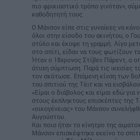
πιο φρικιαστικό τρόπο γινόταν», σύμ
καθοδητητή τους.
Ο Μάνσον είπε στις γυναίκες να κάνο
όλοι στην είσοδο του ακινήτου, ο 
στύλο και έκοψε τη γραμμή. Λίγο μετ
στο σπίτι, είδαν να τους φωτίζουν τ
Ήταν ο 18χρονος Στίβεν Πάρεντ, ο οπ
άτυχη σύμπτωση. Παρά τις ικεσίες τ
τον σκότωσε. Επόμενη κίνση των δο
του σπιτιού της Τέιτ και να εισβάλου
«Είμαι ο διάβολος και είμαι εδώ για 
στους έκπληκτους επισκέπτες της Τέ
«οικογένειας» του Μάνσον συνελήφθη
Αυγούστου.
Και ποιο ήταν το κίνητρο της αιματο
Μάνσον επισκέφτηκε εκείνο το σπίτι