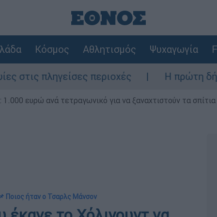
λάδα
Κόσμος
Αθλητισμός
Ψυχαγωγία
F
σες περιοχές
Η πρώτη δήλωση της οικογέ
1.000 ευρώ ανά τετραγωνικό για να ξαναχτιστούν τα σπίτια
📌 Ποιος ήταν ο Τσαρλς Μάνσον
υ έκανε το Χόλιγουντ να