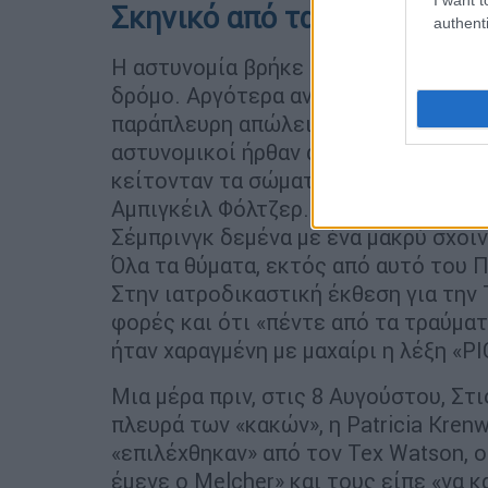
Σκηνικό από ταινία τρόμου
authenti
Η αστυνομία βρήκε το πτώμα ενός νε
δρόμο. Αργότερα αναγνωρίστηκε ως
παράπλευρη απώλεια των διεστραμμέ
αστυνομικοί ήρθαν αντιμέτωποι με ει
κείτονταν τα σώματα του σεναριογρ
Αμπιγκέιλ Φόλτζερ. Στο σαλόνι, έσταζ
Σέμπρινγκ δεμένα με ένα μακρύ σχοιν
Όλα τα θύματα, εκτός από αυτό του 
Στην ιατροδικαστική έκθεση για την 
φορές και ότι «πέντε από τα τραύματ
ήταν χαραγμένη με μαχαίρι η λέξη «PI
Μια μέρα πριν, στις 8 Αυγούστου, Στι
πλευρά των «κακών», η Patricia Krenwi
«επιλέχθηκαν» από τον Tex Watson, ο
έμενε ο Melcher» και τους είπε «να