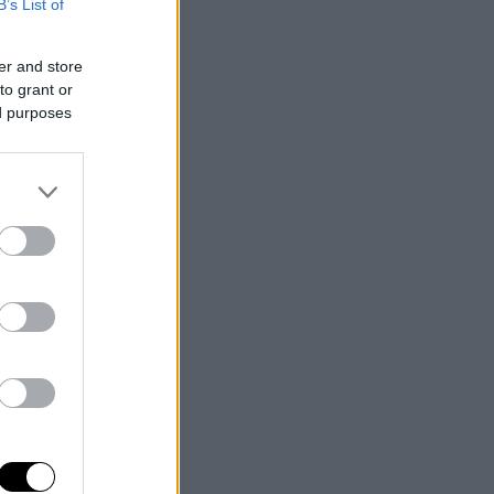
B’s List of
er and store
to grant or
ed purposes