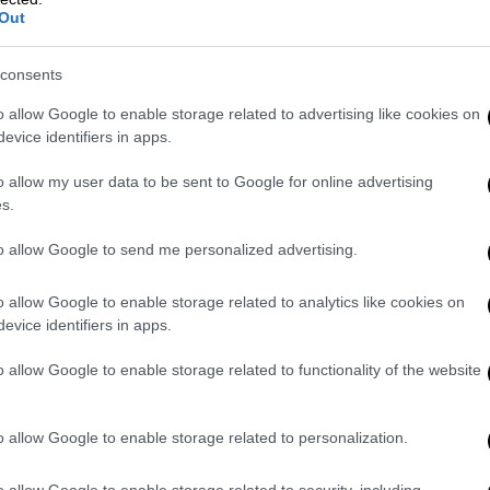
Out
consents
ght Ap Photos
o allow Google to enable storage related to advertising like cookies on
evice identifiers in apps.
αντούχοι ωραίοι και χαρισματικοί, ένα
ων επιτυχημένων καλλιτεχνών της εποχής.
o allow my user data to be sent to Google for online advertising
 από μια πολλά υποσχόμενη ηθοποιό εκείνο
s.
ωότητά του!
to allow Google to send me personalized advertising.
ιτ - οκτώμισι μηνών έγκυος - γευμάτισε με
παρα Λίουις και Τζοάνα Πέτετ, o Πολάνσκι
o allow Google to enable storage related to analytics like cookies on
δημοφιλής ηθοποιός δείπνησε στο «
El
evice identifiers in apps.
ο, με τους φίλους της Wojciech Frykowski,
ερίπου στις 22:30 επέστρεψαν όλοι στο σπίτι
o allow Google to enable storage related to functionality of the website
ρόμου είχε ολοκληρωθεί. Η οικονόμος της
o allow Google to enable storage related to personalization.
 το πρωί, κατέρρευσε!
o allow Google to enable storage related to security, including