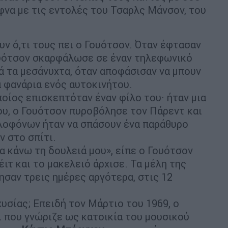
φνα με τις εντολές του Τσαρλς Μάνσον, του
υν ό,τι τους πει ο Γουότσον. Όταν έφτασαν
Γουότσον σκαρφάλωσε σε έναν τηλεφωνικό
ά τα μεσάνυχτα, όταν αποφάσισαν να μπουν
α φανάρια ενός αυτοκινήτου.
οίος επισκεπτόταν έναν φίλο του· ήταν μια
ου, ο Γουότσον πυροβόλησε τον Πάρεντ και
λοφόνων ήταν να σπάσουν ένα παράθυρο
ν στο σπίτι.
να κάνω τη δουλειά μου», είπε ο Γουότσον
ιτ και το μακελειό άρχισε. Τα μέλη της
σαν τρεις ημέρες αργότερα, στις 12
χυσίας; Επειδή τον Μάρτιο του 1969, ο
 που γνώριζε ως κατοικία του μουσικού