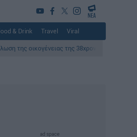
ood & Drink
Travel
Viral
νειας της 38χρονης Βρετανίδας που δολοφονήθ