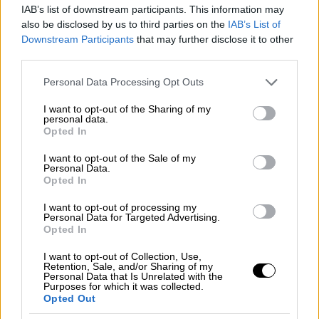
καταστρέψει σχεδόν όλα τα κτίρια τα οποία
IAB’s list of downstream participants. This information may
πλέον εμπόδιζαν τα άρματα των Γερμανών να
also be disclosed by us to third parties on the
IAB’s List of
μπουν πόλη. Τα τανκς ήταν άχρηστα και οι
Downstream Participants
that may further disclose it to other
third parties.
μάχες δίνονταν σώμα με σώμα και με
ελεύθερους σκοπευτές.
Please note that this website/app uses one or more Google
Personal Data Processing Opt Outs
services and may gather and store information including but
Γερμανός στρατιώτης έγραφε
: «Φανταστείτε
not limited to your visit or usage behaviour. You may click to
I want to opt-out of the Sharing of my
personal data.
grant or deny consent to Google and its third-party tags to
το Στάλινγκραντ, 80 μέρες και νύχτες μαχών
Opted In
use your data for below specified purposes in below Google
σώμα με σώμα. Οι δρόμοι δεν μετριούνται
consent section.
I want to opt-out of the Sale of my
πλέον με μέτρα, αλλά με πτώματα. Το
Personal Data.
Στάλινγκραντ δεν είναι πλέον πόλη. Την
Opted In
ημέρα είναι ένα τεράστιο σύννεφο
I want to opt-out of processing my
φλεγόμενου εκτυφλωτικού καπνού»· αυτός
Personal Data for Targeted Advertising.
Opted In
ο καπνός έμελλε να τυλίξει τα όνειρα του
Χίτλερ για κυριαρχία στην Ευρώπη και να
I want to opt-out of Collection, Use,
Retention, Sale, and/or Sharing of my
πνίξει την 6η Στρατιά. Κι έρχεται ο χειμώνας
Personal Data that Is Unrelated with the
Purposes for which it was collected.
και το πάθημα του Μεγάλου Ναπολέοντα
Opted Out
γίνεται πάθημα και για το ανίκητο (έως τότε)