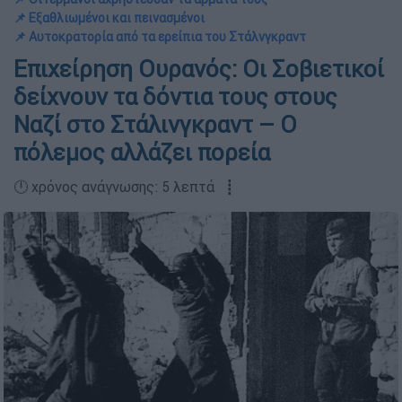
📌 Εξαθλιωμένοι και πεινασμένοι
📌 Αυτοκρατορία από τα ερείπια του Στάλνγκραντ
Επιχείρηση Ουρανός: Οι Σοβιετικοί
δείχνουν τα δόντια τους στους
Ναζί στο Στάλινγκραντ – Ο
πόλεμος αλλάζει πορεία
🕛 χρόνος ανάγνωσης: 5 λεπτά ┋