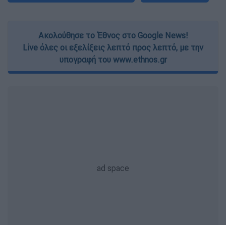
Ακολούθησε το Έθνος στο Google News!
Live όλες οι εξελίξεις λεπτό προς λεπτό, με την
υπογραφή του www.ethnos.gr