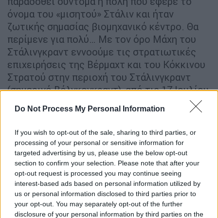
παραδοθεί σύντομα η πόλη που έφερε το
όνομα του «μισητού» Στάλιν και ήταν
ζωτικής σημασίας βιομηχανικό κέντρο. Θα
περίμενε για πολύ… Με τον όρο Μάχη του
Στάλινγκραντ εννοούμε τις στρατιωτικές
επιχειρήσεις της Βέρμαχτ και του Κόκκινου
Στρατού στην περιοχή του Στάλινγκραντ
(σημερινό Βόλγκογκραντ), από τις 17 Ιουλίου
1942 μέχρι τις 2 Φεβρουαρίου 1943.
Do Not Process My Personal Information
Οι Γερμανοί αχρήστευσαν τα άρματά
If you wish to opt-out of the sale, sharing to third parties, or
τους
processing of your personal or sensitive information for
targeted advertising by us, please use the below opt-out
Τρεις μήνες μετά, στις 22 Σεπτεμβρίου του
section to confirm your selection. Please note that after your
’43, ο Πάουλους είχε καταλάβει το κέντρο
opt-out request is processed you may continue seeing
της πόλης και τη δεξιά όχθη του Βόλγα, αλλά
interest-based ads based on personal information utilized by
us or personal information disclosed to third parties prior to
η αντίσταση των Σοβιετικών διαρκώς
your opt-out. You may separately opt-out of the further
σκλήραινε. Ο ανηλεής βομβαρδισμός είχε
disclosure of your personal information by third parties on the