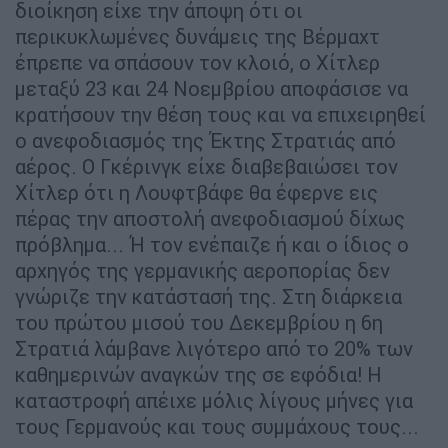
διοίκηση είχε την άποψη ότι οι
περικυκλωμένες δυνάμεις της Βέρμαχτ
έπρεπε να σπάσουν τον κλοιό, ο Χίτλερ
μεταξύ 23 και 24 Νοεμβρίου αποφάσισε να
κρατήσουν την θέση τους και να επιχειρηθεί
ο ανεφοδιασμός της Έκτης Στρατιάς από
αέρος. Ο Γκέρινγκ είχε διαβεβαιώσει τον
Χίτλερ ότι η Λουφτβάφε θα έφερνε εις
πέρας την αποστολή ανεφοδιασμού δίχως
πρόβλημα... Ή τον ενέπαιζε ή και ο ίδιος ο
αρχηγός της γερμανικής αεροπορίας δεν
γνώριζε την κατάστασή της. Στη διάρκεια
του πρώτου μισού του Δεκεμβρίου η 6η
Στρατιά λάμβανε λιγότερο από το 20% των
καθημερινών αναγκών της σε εφόδια! Η
καταστροφή απέιχε μόλις λίγους μήνες για
τους Γερμανούς και τους συμμάχους τους...