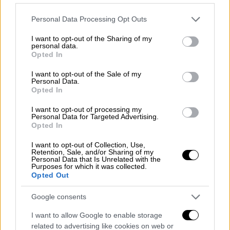
και αστική τάξη μεγάλωσε επικίνδυνα. Την
κατάσταση ήρθε να δυσκολέψει ακόμα
Please note that this website/app uses one or more Google
Personal Data Processing Opt Outs
περισσότερο και η παγκόσμια οικονομική
services and may gather and store information including but
not limited to your visit or usage behaviour. You may click to
I want to opt-out of the Sharing of my
ύφεση του 1929.
personal data.
grant or deny consent to Google and its third-party tags to
Opted In
use your data for below specified purposes in below Google
Η γλυκιά παρανομία και η Μαφία
consent section.
I want to opt-out of the Sale of my
Personal Data.
Όμως η ποτοαπαγόρευση
είχε τα ακριβώς
Opted In
αντίθετα αποτελέσματα από αυτά που
I want to opt-out of processing my
ευαγγελίζονταν οι εμπνευστές της: Το
Personal Data for Targeted Advertising.
αλκοόλ όχι μόνο δεν καταργήθηκε, αλλά
Opted In
έγινε η «γλυκιά παρανομία», που
I want to opt-out of Collection, Use,
αναζητούσαν όλο και περισσότεροι!
Retention, Sale, and/or Sharing of my
Personal Data that Is Unrelated with the
Τα περίφημα «speakeasies» μπαρ ξεπέρασαν
Purposes for which it was collected.
Opted Out
σε αριθμό τις 30.000 και μετρούσαν κέρδη
πολλών εκατομμυρίων. Πρόκειται
Google consents
ουσιαστικά για νυχτερινά μαγαζιά, κάτι σαν
I want to allow Google to enable storage
ιδιωτικές λέσχες, όπου έμπαινε κάποιος
related to advertising like cookies on web or