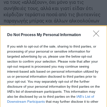
να τους «αλλάξουν», όχι μόνο για τις
συνήθειές τους, αλλά και γιατί είδαν ότι
κέρδιζαν τεράστια ποσά από τις βιοτεχνίες
παραγωγής μπίρας και άλλων αλκοολούχων
ποτών.
Λέγεται ότι η ποτοαπαγόρευση
επιβλήθηκε
Do Not Process My Personal Information
σκοπίμως για να γίνουν όσα έγιναν μέσα στα
13 χρόνια που διήρκεσε και να μπορέσουν να
If you wish to opt-out of the sale, sharing to third parties, or
επιβληθούν μεγαλύτεροι φόροι μετά το
processing of your personal or sensitive information for
targeted advertising by us, please use the below opt-out
τέλος της, αφού η κερδοφόρα παραγωγή
section to confirm your selection. Please note that after your
αλκοολούχων ποτών βρισκόταν τότε στο
opt-out request is processed you may continue seeing
αποκορύφωμά της.
interest-based ads based on personal information utilized by
Οι περισσότερες βιομηχανίες
και νόμιμες
us or personal information disclosed to third parties prior to
your opt-out. You may separately opt-out of the further
επιχειρήσεις, που είχαν σχέση με την
disclosure of your personal information by third parties on the
παραγωγή ή πώληση αλκοόλ, υποχρεώθηκαν
IAB’s list of downstream participants. This information may
να κλείσουν, τα ποσοστά ανεργίας ανέβηκαν
also be disclosed by us to third parties on the
IAB’s List of
δραματικά και το χάσμα ανάμεσα σε αγροτική
Downstream Participants
that may further disclose it to other
third parties.