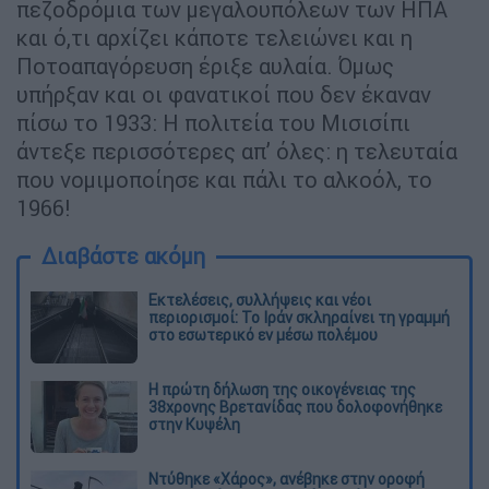
πεζοδρόμια των μεγαλουπόλεων των ΗΠΑ
και ό,τι αρχίζει κάποτε τελειώνει και η
Ποτοαπαγόρευση έριξε αυλαία. Όμως
υπήρξαν και οι φανατικοί που δεν έκαναν
πίσω το 1933: Η πολιτεία του Μισισίπι
άντεξε περισσότερες απ’ όλες: η τελευταία
που νομιμοποίησε και πάλι το αλκοόλ, το
1966!
Διαβάστε ακόμη
Εκτελέσεις, συλλήψεις και νέοι
περιορισμοί: Το Ιράν σκληραίνει τη γραμμή
στο εσωτερικό εν μέσω πολέμου
Η πρώτη δήλωση της οικογένειας της
38χρονης Βρετανίδας που δολοφονήθηκε
στην Κυψέλη
Ντύθηκε «Χάρος», ανέβηκε στην οροφή