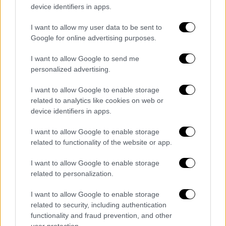
μόνο με… συστατική επιστολή. Μέσα στα
device identifiers in apps.
μπαρ πωλούνταν και διακινούνταν
οινοπνευματώδη ποτά, τα οποία είχαν
I want to allow my user data to be sent to
Google for online advertising purposes.
εισαχθεί παράνομα από διάφορα μέρη του
κόσμου, ή είχαν παραχθεί από μικρά
I want to allow Google to send me
αμφιβόλου ποιότητας μυστικά
personalized advertising.
αποστακτήρια.
I want to allow Google to enable storage
Τα νήματα όλου αυτού του παράνομου
related to analytics like cookies on web or
μηχανισμού κινούσε η
Μαφία
. Μαζί με την
device identifiers in apps.
ενίσχυση της Μαφίας ακολούθησε και η
κατακόρυφη αύξηση των ποσοστών
I want to allow Google to enable storage
related to functionality of the website or app.
εγκληματικότητας στις ΗΠΑ.
I want to allow Google to enable storage
Ο διαβόητος αρχιμαφιόζος
Αλ Καπόνε
related to personalization.
έδρασε εκείνη την εποχή και ακόμη και τώρα
η σκιά του σκοτεινιάζει το Σικάγο. Ο
I want to allow Google to enable storage
related to security, including authentication
Αλφόνσο Καπόνε, κέρδιζε κάθε χρόνο
functionality and fraud prevention, and other
δεκάδες εκατομμύρια δολάρια από το
user protection.