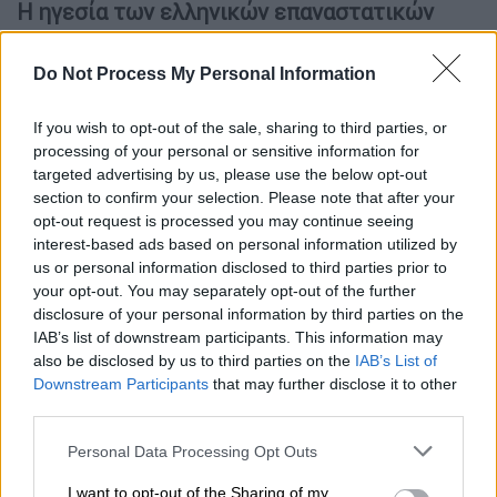
Η ηγεσία των ελληνικών επαναστατικών
δυνάμεων και η Πελοποννησιακή Γερουσία
αμέσως μετά την κήρυξη της Επανάστασης,
Do Not Process My Personal Information
υπέγραψαν την Διακήρυξη της Ανεξαρτησίας
της Ελλάδος κατά την Α' Εθνοσυνέλευση
If you wish to opt-out of the sale, sharing to third parties, or
Επιδαύρου, γεγονός που αποτελεί την πρώτη
processing of your personal or sensitive information for
targeted advertising by us, please use the below opt-out
πράξη διεθνούς δικαίου της
section to confirm your selection. Please note that after your
επαναστατημένης χώρας. Παράλληλα,
opt-out request is processed you may continue seeing
επιφανείς Έλληνες που ζούσαν στο Παρίσι,
interest-based ads based on personal information utilized by
όπως ο
Αδαμάντιος Κοραής
, κοινοποίησαν
us or personal information disclosed to third parties prior to
your opt-out. You may separately opt-out of the further
έκκλησή τους προς την παγκόσμια
disclosure of your personal information by third parties on the
κοινότητα, ζητώντας βοήθεια και
IAB’s list of downstream participants. This information may
συμπαράσταση. Η μοναδική θετική
also be disclosed by us to third parties on the
IAB’s List of
ανταπόκριση έφθασε από το «Χαΐτιον», τη
Downstream Participants
that may further disclose it to other
third parties.
σημερινή Αϊτή.
Please note that this website/app uses one or more Google
Personal Data Processing Opt Outs
Η φτωχή Αϊτή ήταν η δεύτερη χώρα
στο
services and may gather and store information including but
δυτικό ημισφαίριο, μετά τις
Ηνωμένες
not limited to your visit or usage behaviour. You may click to
I want to opt-out of the Sharing of my