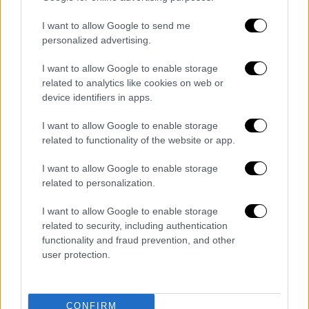
μάχες, όμως αυτό δεν σταμάτησε τον
I want to allow Google to send me
Μπουαγέ από το να εκφράσει ανοιχτά την
personalized advertising.
στήριξη της χώρας του στον ελληνικό λαό
και τον δίκαιο αγώνα του. Ο αϊτινός
I want to allow Google to enable storage
related to analytics like cookies on web or
πρόεδρος ήταν ο μόνος που απάντησε
device identifiers in apps.
θετικά στην επιστολή που είχε αποστείλει ο
Αδαμάντιος Κοραής και οι υπόλοιποι
I want to allow Google to enable storage
επιφανείς Έλληνες στην παγκόσμια
related to functionality of the website or app.
κοινότητα.
I want to allow Google to enable storage
Ο Μπουαγιέ, με απαντητική επιστολή στις 15
related to personalization.
Ιανουαρίου 1822, αναγνώριζε το δικαίωμα
των Ελλήνων γι’ αυτοδιάθεση και έγραψε
I want to allow Google to enable storage
related to security, including authentication
θερμά λόγια για την Επανάσταση. Το γεγονός
functionality and fraud prevention, and other
αποτέλεσε την πρώτη επίσημη αναγνώριση
user protection.
της Ελληνικής Επανάστασης και του
Ελληνικού Κράτους: «Με μεγάλο
ενθουσιασμό μάθαμε ότι η Ελλάδα
CONFIRM