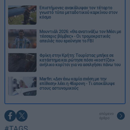
Επιστήμονες ανακάλυψαν τον τέταρτο
γνωστό τύπο μεταδοτικού καρκίνου στον
κόσμο
Μουντιάλ 2026: «Θα ανατινάξω τον Μέσι με
τέσσερις βόμβες» - Οι τρομοκρατικές
απειλές που ερεύνησε το FBI
Φρίκη στην Κρήτη: Τουρίστας μπήκε σε
κατάστημα και ρώτησε πόσο «κοστίζει»
ανήλικο κορίτσι για να ασελγήσει πάνω του
Marfin: «Δεν έχω καμία σχέση με την
επίθεση» λέει η 46χρονη - Τι αποκάλυψε
στους αστυνομικούς
επόμενο
άρθρο
#TAGS