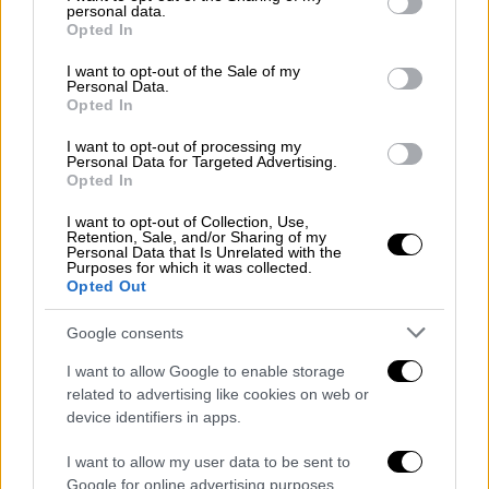
personal data.
Πολιτείες Αμερικής
, που διακήρυξε την
grant or deny consent to Google and its third-party tags to
Opted In
use your data for below specified purposes in below Google
ανεξαρτησία της την 1η Ιανουαρίου 1804. Η
consent section.
I want to opt-out of the Sale of my
χώρα έγινε η πρώτη ανεξάρτητη δημοκρατία
Personal Data.
Αφροαμερικανών και το μόνο κράτος που
Opted In
γεννήθηκε έπειτα από επιτυχημένη
I want to opt-out of processing my
επανάσταση των δούλων. Μέχρι και το 1820
Personal Data for Targeted Advertising.
Opted In
οι διαμάχες στην Αϊτή τόσο με τους Γάλλους
και τους Ισπανούς όσο και για την ανάληψη
I want to opt-out of Collection, Use,
Retention, Sale, and/or Sharing of my
της εξουσίας δεν είχαν σταματήσει.
Personal Data that Is Unrelated with the
Purposes for which it was collected.
Μέχρι που τελικά ανέβηκε στην εξουσία ο
Opted Out
μιγάς Ζαν Πιερ Μπουαγέ, ο οποίος συνέβαλε
και στην ολοκληρωτική επιτυχία της
Google consents
επανάστασης στη χώρα του.
I want to allow Google to enable storage
related to advertising like cookies on web or
Με τις θερμότερες ευχές του
device identifiers in apps.
Η Αϊτή παρέμενε φτωχή και μόλις είχε
I want to allow my user data to be sent to
αρχίσει να ανακάμπτει από τις συνεχείς
Google for online advertising purposes.