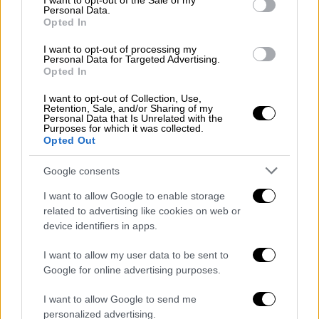
I want to opt-out of the Sale of my
Πάλμας, προκαλώντας τραυματισμούς
Personal Data.
Opted In
ανθρώπων και πανικό. Μια τηλεφωνική
απειλή στο αεροδρόμιο έκανε λόγο για
I want to opt-out of processing my
Personal Data for Targeted Advertising.
«βόμβες» και όταν αυτό διαβιβάστηκε στους
Opted In
αξιωματούχους του αεροδρομίου, όλες οι
I want to opt-out of Collection, Use,
εισερχόμενες πτήσεις αναβλήθηκαν ή
Retention, Sale, and/or Sharing of my
Personal Data that Is Unrelated with the
εκτράπηκαν σε άλλο αεροδρόμιο.
Purposes for which it was collected.
Opted Out
Δώδεκα αεροσκάφη
, συμπεριλαμβανομένων
των Pan Am και KLM 747, στάλθηκαν στην
Google consents
Τενερίφη για να περιμένουν έως ότου το
I want to allow Google to enable storage
Λας Πάλμας σημάνει λήξη συναγερμού. Η
related to advertising like cookies on web or
αναμονή κράτησε ώρες. Εν τω μεταξύ πυκνή
device identifiers in apps.
ομίχλη άρχισε να τυλίγει το αεροδρόμιο…
I want to allow my user data to be sent to
Google for online advertising purposes.
Λίγο πριν από τις 5 το απόγευμα
, ο Πύργος
Ελέγχου έδωσε την άδεια στο αεροσκάφος
I want to allow Google to send me
της KLM να βάλει μπρος τους κινητήρες και
personalized advertising.