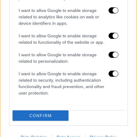
να εισέλθει στον διάδρομο. Το γιγαντιαίο
I want to allow Google to enable storage
αεροπλάνο της Pan Am επρόκειτο να ανάψει
related to analytics like cookies on web or
τους κινητήρες σε λίγα λεπτά και θα
device identifiers in apps.
λάμβανε ακριβώς τις ίδιες οδηγίες.
I want to allow Google to enable storage
Και τα δύο πληρώματα των αεροπορικών
related to functionality of the website or app.
εταιρειών μπερδεύτηκαν σχετικά με την
έξοδο του διαδρόμου που έπρεπε να
I want to allow Google to enable storage
χρησιμοποιήσουν. Κανένα από τα μέλη του
related to personalization.
πληρώματος δεν ήταν σίγουρο αν ο ελεγκτής
I want to allow Google to enable storage
εδάφους τους είχε πει την «πρώτη» ή την
related to security, including authentication
«τρίτη» έξοδο του διαδρόμου: Οι δύο λέξεις
functionality and fraud prevention, and other
έχουν τον ίδιο ήχο «ir» (first - third) στη μέση.
user protection.
Και οι δύο πιλότοι δεν κατάλαβαν τι
άκουσαν!
CONFIRM
Τα κομμάτια του παζλ
μιας επερχόμενης
τραγωδίας ήταν πλέον στη θέση τους: