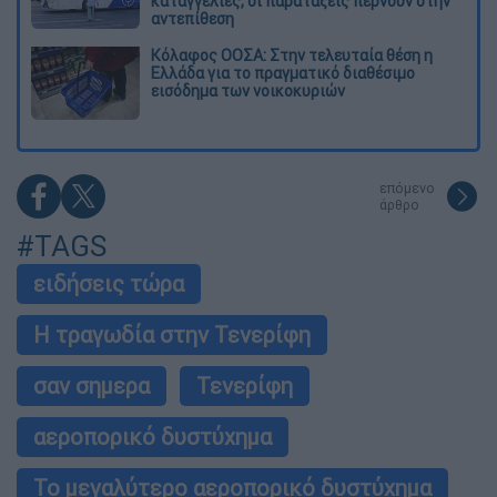
καταγγελίες, οι παρατάξεις περνούν στην
αντεπίθεση
Κόλαφος ΟΟΣΑ: Στην τελευταία θέση η
Ελλάδα για το πραγματικό διαθέσιμο
εισόδημα των νοικοκυριών
επόμενο
άρθρο
#TAGS
ειδήσεις τώρα
Η τραγωδία στην Τενερίφη
σαν σημερα
Τενερίφη
αεροπορικό δυστύχημα
Το μεγαλύτερο αεροπορικό δυστύχημα