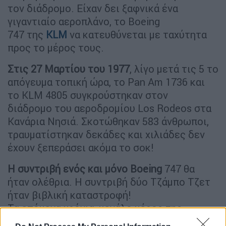
τον διάδρομο. Είχαν δει ξαφνικά ένα
γιγαντιαίο αεροπλάνο, το Boeing
747 της
KLM
να κατευθύνεται με ταχύτητα
προς το μέρος τους.
Στις 27 Μαρτίου του 1977
, λίγο μετά τις 5 το
απόγευμα τοπική ώρα, το Pan Am 1736 και
το KLM 4805 συγκρούστηκαν στον
διάδρομο του αεροδρομίου Los Rodeos στα
Κανάρια Νησιά. Σκοτώθηκαν 583 άνθρωποι,
τραυματίστηκαν δεκάδες και χιλιάδες δεν
έχουν ξεπεράσει ακόμα το σοκ!
Η συντριβή ενός και μόνο Boeing
747 θα
ήταν ολέθρια. Η συντριβή δύο Τζάμπο Τζετ
ήταν βιβλική καταστροφή!
Τα επόμενα χρόνια, μεγάλο μέρος της
ευθύνης αποδόθηκε στον κυβερνήτη του