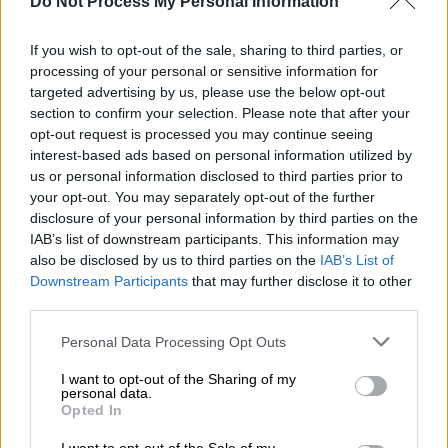
Do Not Process My Personal Information
αεροσκάφους της KLM, Γιάκομπ φαν Ζάντεν,
ο οποίος μπήκε σε διαδικασία απογείωσης
If you wish to opt-out of the sale, sharing to third parties, or
πριν λάβει άδεια από τον Πύργο Ελέγχου.
processing of your personal or sensitive information for
Όμως αμέτρητα λάθη και σατανικές
targeted advertising by us, please use the below opt-out
section to confirm your selection. Please note that after your
συμπτώσεις έπρεπε να ευθυγραμμιστούν με
opt-out request is processed you may continue seeing
τρομακτική ακρίβεια για να συμβεί η
interest-based ads based on personal information utilized by
καταστροφή.
us or personal information disclosed to third parties prior to
your opt-out. You may separately opt-out of the further
Οι μοιραίες συμπτώσεις
disclosure of your personal information by third parties on the
IAB’s list of downstream participants. This information may
Και τα δύο γιγαντιαία αεροπλάνα μετέφεραν
also be disclosed by us to third parties on the
IAB’s List of
επιβάτες που άρχιζαν τις διακοπές τους στα
Downstream Participants
that may further disclose it to other
third parties.
Κανάρια Νησιά. Εκείνο το πρωί της
Κυριακής, λίγο πριν από την
Please note that this website/app uses one or more Google
Personal Data Processing Opt Outs
προγραμματισμένη άφιξη των δύο Τζάμπο
services and may gather and store information including but
not limited to your visit or usage behaviour. You may click to
I want to opt-out of the Sharing of my
747, μια τρομοκρατική ομάδα στα Κανάρια
personal data.
grant or deny consent to Google and its third-party tags to
Νησιά είχε πυροδοτήσει
βόμβα
στον
Opted In
use your data for below specified purposes in below Google
τερματικό σταθμό του αεροδρομίου του Λας
consent section.