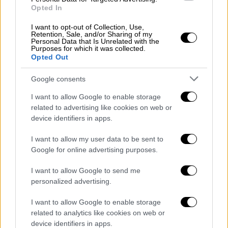
Opted In
ανέβαζαν οι Ναζί τη θερμοκρασία και στη
συνέχεια έριχναν μια δηλητηριώδη σκόνη
I want to opt-out of Collection, Use,
Retention, Sale, and/or Sharing of my
μέσω των αεραγωγών από την οροφή, η
Personal Data that Is Unrelated with the
Purposes for which it was collected.
οποία μετατρεπόταν σε αέριο. Με σφιγμένα
Opted Out
τα χείλη διηγήθηκε ότι, χρειάζονταν μόλις
τρία λεπτά για να τυλίξει ο θάνατος όλους
Google consents
όσοι βρίσκονταν στον θάλαμο! Κι όταν
I want to allow Google to enable storage
έπειτα από λίγην ώρα τα θανατηφόρα αέρια
related to advertising like cookies on web or
του θαλάμου είχαν διαλυθεί, έστελναν
device identifiers in apps.
εβραίους εργάτες για να βγάλουν τα
I want to allow my user data to be sent to
πτώματα και να τα πάνε στους φούρνους.
Google for online advertising purposes.
Αυτά έλεγε ο Ρούντολφ και όσοι τον
άκουγαν δυσκολεύονταν να πιστέψουν ότι
I want to allow Google to send me
ήταν αλήθεια.
personalized advertising.
I want to allow Google to enable storage
related to analytics like cookies on web or
device identifiers in apps.