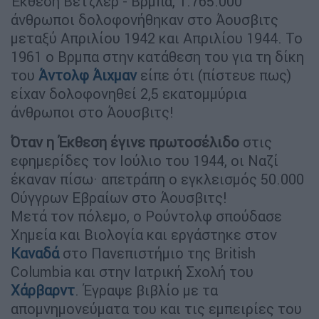
Έκθεση Βέτζλερ - Βρμπα, 1.765.000
άνθρωποι δολοφονήθηκαν στο Άουσβιτς
μεταξύ Απριλίου 1942 και Απριλίου 1944. Το
1961 ο Βρμπα στην κατάθεση του για τη δίκη
του
Άντολφ Άιχμαν
είπε ότι (πίστευε πως)
είχαν δολοφονηθεί 2,5 εκατομμύρια
άνθρωποι στο Άουσβιτς!
Όταν η Έκθεση έγινε πρωτοσέλιδο
στις
εφημερίδες τον Ιούλιο του 1944, οι Ναζί
έκαναν πίσω· απετράπη ο εγκλεισμός 50.000
Ούγγρων Εβραίων στο Άουσβιτς!
Μετά τον πόλεμο, ο Ρούντολφ σπούδασε
Χημεία και Βιολογία και εργάστηκε στον
Καναδά
στο Πανεπιστήμιο της British
Columbia και στην Ιατρική Σχολή του
Χάρβαρντ
. Έγραψε βιβλίο με τα
απομνημονεύματα του και τις εμπειρίες του