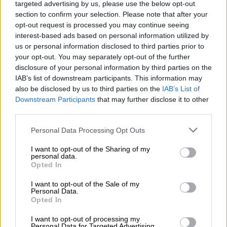
στρατοπέδου.
targeted advertising by us, please use the below opt-out
section to confirm your selection. Please note that after your
Να σημειωθεί ότι,
ο Ρούντολφ κάποτε βρήκε
opt-out request is processed you may continue seeing
interest-based ads based on personal information utilized by
20.000 δολάρια στα υπάρχοντα κρατουμένου·
us or personal information disclosed to third parties prior to
τα έκαψε για να μην πέσουν στα χέρια των
your opt-out. You may separately opt-out of the further
Ναζί. Επίσης είχε εντοπίσει ότι μέσα σε
disclosure of your personal information by third parties on the
πτώματα έκρυβαν οι δήμιοι του Άουσβιτς
IAB’s list of downstream participants. This information may
also be disclosed by us to third parties on the
IAB’s List of
διαμάντια και ακριβά κοσμήματα που τα
Downstream Participants
that may further disclose it to other
περνούσαν έξω από το στρατόπεδο.
third parties.
Please note that this website/app uses one or more Google
Personal Data Processing Opt Outs
Ο Ρούντολφ είδε
από κοντά τους τέσσερις
services and may gather and store information including but
φούρνους στο Μπίρκεναου, όπου καίγονταν
not limited to your visit or usage behaviour. You may click to
I want to opt-out of the Sharing of my
personal data.
τα πτώματα όσων εξοντώνονταν με
grant or deny consent to Google and its third-party tags to
Opted In
δηλητηριώδη αέρια. Αργότερα, ο Ρούντολφ
use your data for below specified purposes in below Google
consent section.
θα αποκαλύψει στους εμβρόντητους
I want to opt-out of the Sale of my
Personal Data.
Συμμάχους ότι στους θαλάμους εγκλεισμού
Opted In
στοιβάζονταν μέχρι και 2.000 άνθρωποι.
I want to opt-out of processing my
Είπε ακόμη ότι στους θαλάμους αερίων
Personal Data for Targeted Advertising.