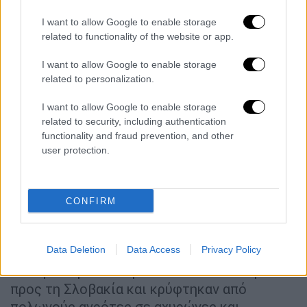
I want to allow Google to enable storage
related to functionality of the website or app.
I want to allow Google to enable storage
related to personalization.
I want to allow Google to enable storage
related to security, including authentication
Η Έκθεση Βρμπα έκαψε τους ναζί εγκληματίες πολέμου
functionality and fraud prevention, and other
user protection.
Ο Ρούντολφ είχε καταφέρει να δραπετεύσει
με τον φίλο του Βέτζελ μια μέρα
σαν σήμερα
,
11 Απριλίου του 1944. Οι δυο τους
CONFIRM
κρύφτηκαν κάτω από ένα σωρό με κορμούς
δένδρων φορτωμένους σε ένα φορτηγό και
Data Deletion
Data Access
Privacy Policy
μόλις πέρασαν την πύλη του στρατοπέδου
«χάθηκαν» μέσα στη νύχτα· κατευθύνθηκαν
προς τη Σλοβακία και κρύφτηκαν από
πολωνούς αγρότες σε αχυρώνες και