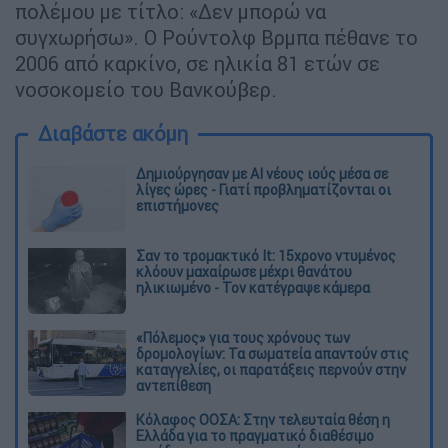
πολέμου με τίτλο: «Δεν μπορώ να
συγχωρήσω». Ο Ρούντολφ Βρμπα πέθανε το
2006 από καρκίνο, σε ηλικία 81 ετών σε
νοσοκομείο του Βανκούβερ.
Διαβάστε ακόμη
Δημιούργησαν με AI νέους ιούς μέσα σε
λίγες ώρες - Γιατί προβληματίζονται οι
επιστήμονες
Σαν το τρομακτικό It: 15χρονο ντυμένος
κλόουν μαχαίρωσε μέχρι θανάτου
ηλικιωμένο - Τον κατέγραψε κάμερα
«Πόλεμος» για τους χρόνους των
δρομολογίων: Τα σωματεία απαντούν στις
καταγγελίες, οι παρατάξεις περνούν στην
αντεπίθεση
Κόλαφος ΟΟΣΑ: Στην τελευταία θέση η
Ελλάδα για το πραγματικό διαθέσιμο