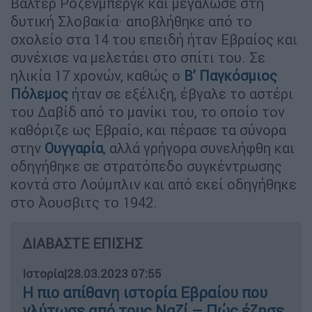
Βάλτερ Ρόζενμπεργκ και μεγάλωσε στη
δυτική Σλοβακία· αποβλήθηκε από το
σχολείο στα 14 του επειδή ήταν Εβραίος και
συνέχισε να μελετάει στο σπίτι του. Σε
ηλικία 17 χρονών, καθώς ο
Β’ Παγκόσμιος
Πόλεμος
ήταν σε εξέλιξη, έβγαλε το αστέρι
του Δαβίδ από το μανίκι του, το οποίο τον
καθόριζε ως Εβραίο, και πέρασε τα σύνορα
στην
Ουγγαρία
, αλλά γρήγορα συνελήφθη και
οδηγήθηκε σε στρατόπεδο συγκέντρωσης
κοντά στο Λούμπλιν και από εκεί οδηγήθηκε
στο Άουσβιτς το 1942.
ΔΙΑΒΑΣΤΕ ΕΠΙΣΗΣ
Ιστορία
|
28.03.2023 07:55
Η πιο απίθανη ιστορία Εβραίου που
γλύτωσε από τους Ναζί – Πώς έζησε