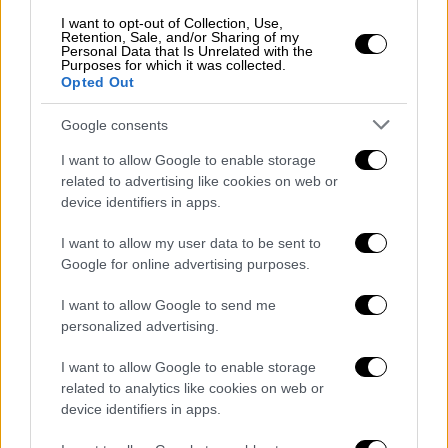
I want to opt-out of Collection, Use,
Η αγάπη των Βιεννέζων
για τη μουσική, αλλά
Retention, Sale, and/or Sharing of my
Personal Data that Is Unrelated with the
και για τον ίδιο τον Μπετόβεν τον κολάκευε
Purposes for which it was collected.
και δεν χρειάστηκε πολύ για να πειστεί. Έτσι
Opted Out
η 9η Συμφωνία πρωτοπαρουσιάστηκε στις 7
Google consents
Μαΐου του 1824 στο «Theatre am
Karntnertor». Και ο Μπετόβεν θα
I want to allow Google to enable storage
related to advertising like cookies on web or
εμφανιζόταν επί σκηνής μετά 12 χρόνια.
device identifiers in apps.
Ακούγονται ακόμα και σήμερα
πολλά για
εκείνη τη βραδιά που έλαμψε για τελευταία
I want to allow my user data to be sent to
φορά η ογκώδης προσωπικότητα του
Google for online advertising purposes.
γερμανού μουσικού και ακούστηκε για πρώτη
I want to allow Google to send me
φορά το εξαίσιο αριστούργημά του.
personalized advertising.
Ο Μπετόβεν διεύθυνε μόνος το έργου του·
στάθηκε μπροστά στο αναλόγιο και άρχισε
I want to allow Google to enable storage
related to analytics like cookies on web or
να διευθύνει με πάθος. Πότε όρθωνε ψηλά
device identifiers in apps.
το ανάστημά του κι’ άλλες φορές χαμήλωνε·