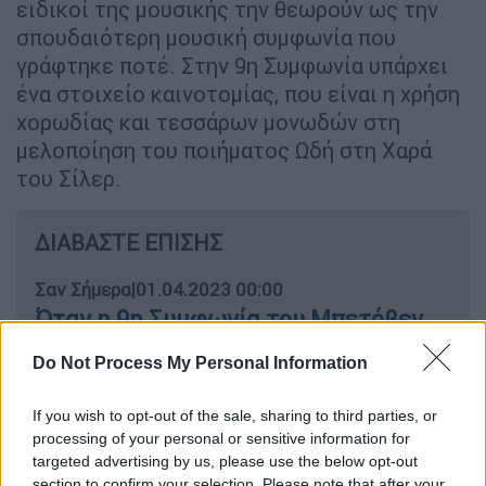
ειδικοί της μουσικής την θεωρούν ως την
σπουδαιότερη μουσική συμφωνία που
γράφτηκε ποτέ. Στην 9η Συμφωνία υπάρχει
ένα στοιχείο καινοτομίας, που είναι η χρήση
χορωδίας και τεσσάρων μονωδών στη
μελοποίηση του ποιήματος Ωδή στη Χαρά
του Σίλερ.
ΔΙΑΒΑΣΤΕ ΕΠΙΣΗΣ
Σαν Σήμερα
|
01.04.2023 00:00
Όταν η 9η Συμφωνία του Μπετόβεν
μάγεψε τον αναρχικό επαναστάτη
Do Not Process My Personal Information
Μπακούνιν
If you wish to opt-out of the sale, sharing to third parties, or
processing of your personal or sensitive information for
targeted advertising by us, please use the below opt-out
Αν και τα σπουδαία έργα
του Μπετόβεν,
section to confirm your selection. Please note that after your