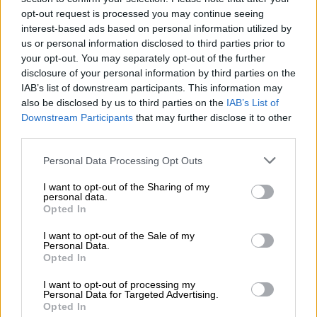
είχαν πρωτοπαρουσιαστεί στη Βιέννη, ο
opt-out request is processed you may continue seeing
interest-based ads based on personal information utilized by
μουσουργός ήθελε να ακουστεί η τελευταία
us or personal information disclosed to third parties prior to
του σύνθεση στο
Βερολίνο
, καθώς πίστευε
your opt-out. You may separately opt-out of the further
ότι το μουσικό γούστο στην αυστριακή πόλη
disclosure of your personal information by third parties on the
είχε αρχίσει να κλίνει προς Ιταλούς
IAB’s list of downstream participants. This information may
also be disclosed by us to third parties on the
IAB’s List of
συνθέτες. Όταν το άκουσαν αυτό οι φίλοι
Downstream Participants
that may further disclose it to other
και οι χρηματοδότες του, τον παρότρυναν να
third parties.
επιλέξει τη Βιέννη κάτι που αποδέχτηκε.
Please note that this website/app uses one or more Google
Personal Data Processing Opt Outs
services and may gather and store information including but
not limited to your visit or usage behaviour. You may click to
I want to opt-out of the Sharing of my
personal data.
grant or deny consent to Google and its third-party tags to
Opted In
use your data for below specified purposes in below Google
consent section.
I want to opt-out of the Sale of my
Personal Data.
video
Opted In
I want to opt-out of processing my
Personal Data for Targeted Advertising.
Opted In