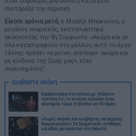
όταν ξεψύχησε, μια δυνατή καταιγίδα
συντάραξε την περιοχή.
Είκοσι χρόνια μετά
, ο Μιχαήλ Μπακούνιν, ο
μεγάλος αναρχικός, εκστασιάστηκε
ακούγοντας την 9η Συμφωνία: «Ακόμα και αν
όλα καταστραφούν στο μέλλον, αυτό το έργο
τέχνης πρέπει να μείνει ανέπαφο· ακόμα και
με κίνδυνο της ζωής μας», είπε
συγκινημένος!
Διαβάστε ακόμη
Kadebostany στο ethnos.gr: «Κάποτε
πίστευα ότι το να είσαι outsider ήταν
αδυναμία, τώρα το βλέπω ως δύναμη»
«Χωρίς σκηνές και κουβέρτες σε ακραίες
θερμοκρασίες»: Σε δραματικές συνθήκες
χιλιάδες μετανάστες στη Θέουτα