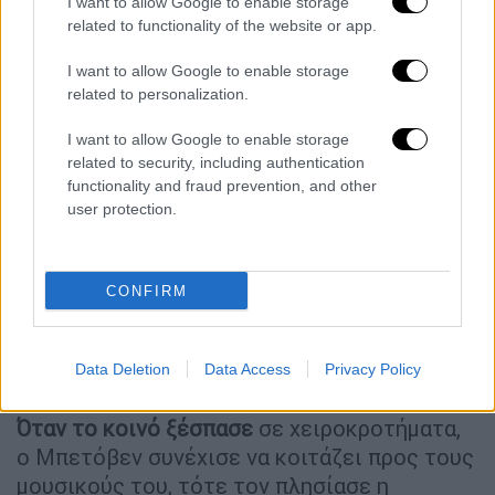
συμπεριφερόταν λες και ήθελε να παίξει
I want to allow Google to enable storage
μόνος του το κάθε όργανο!
related to functionality of the website or app.
I want to allow Google to enable storage
related to personalization.
I want to allow Google to enable storage
related to security, including authentication
functionality and fraud prevention, and other
user protection.
CONFIRM
Το κοινό ενθουσιάστηκε, αλλά ο Μπετόβεν δεν τους άκουσε
ποτέ...
Data Deletion
Data Access
Privacy Policy
Όταν το κοινό ξέσπασε
σε χειροκροτήματα,
ο Μπετόβεν συνέχισε να κοιτάζει προς τους
μουσικούς του, τότε τον πλησίασε η