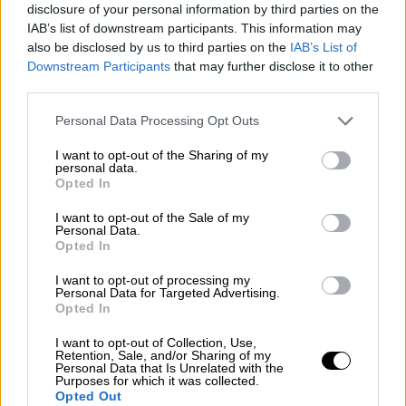
disclosure of your personal information by third parties on the
επταμελής Δέσμη. Αργότερα όμως η
IAB’s list of downstream participants. This information may
διοίκηση πέρασε στα χέρια του
also be disclosed by us to third parties on the
IAB’s List of
αντιστράτηγου
Σόλωνα Γκίκα
, μετέπειτα
Downstream Participants
that may further disclose it to other
υπουργό των κυβερνήσεων Καραμανλή.
third parties.
Please note that this website/app uses one or more Google
Personal Data Processing Opt Outs
Ο
πρωθυπουργός
Θεμιστοκλής Σοφούλης
services and may gather and store information including but
not limited to your visit or usage behaviour. You may click to
I want to opt-out of the Sharing of my
μίλησε με τον ΙΔΕΑ για να επιλέξει ως
personal data.
grant or deny consent to Google and its third-party tags to
αρχιστράτηγο το ’49 τον Παπάγο, ενώ οι
Opted In
use your data for below specified purposes in below Google
Σοφοκλής Βενιζέλος, Πλαστήρας,
consent section.
I want to opt-out of the Sale of my
Κανελλόπουλος, Μαρκεζίνης συνομιλούσαν
Personal Data.
Opted In
με επιτροπές του ΙΔΕΑ…
Ο ΙΔΕΑ αποπειράθηκε να καταλάβει την
I want to opt-out of processing my
Personal Data for Targeted Advertising.
εξουσία δια των όπλων, αμέσως μετά τη
Opted In
δήλωση της παραίτησης του Στρατάρχη
I want to opt-out of Collection, Use,
Αλέξανδρου Παπάγου
από το στράτευμα.
Retention, Sale, and/or Sharing of my
Personal Data that Is Unrelated with the
Purposes for which it was collected.
Opted Out