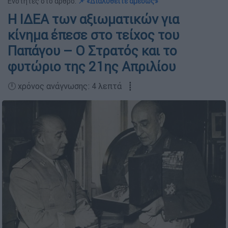
Ενότητες στο άρθρο:
📌 «Διαλυθείτε αμέσως»
Η ΙΔΕΑ των αξιωματικών για
κίνημα έπεσε στο τείχος του
Παπάγου – Ο Στρατός και το
φυτώριο της 21ης Απριλίου
🕛 χρόνος ανάγνωσης: 4 λεπτά ┋