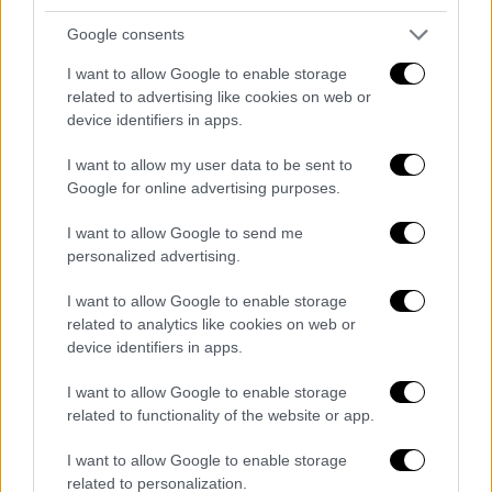
Google consents
I want to allow Google to enable storage
related to advertising like cookies on web or
device identifiers in apps.
I want to allow my user data to be sent to
Google for online advertising purposes.
Ο Παύλος με τον Παπάγο
I want to allow Google to send me
personalized advertising.
Τ
η νύχτα της 30ής Μαΐου 1951
, ο ταξίαρχος
– μέλος του ΙΔΕΑ Αλέξανδρος Χρηστέας, με
I want to allow Google to enable storage
πρόσχημα την παραίτηση του Παπάγου από
related to analytics like cookies on web or
την αρχιστρατηγία, πήγε στο
ΓΕΣ
και σήμανε
device identifiers in apps.
συναγερμό: κινητοποίησε μονάδες και
I want to allow Google to enable storage
κατέλαβε αστραπιαία χωρίς αντίσταση το
related to functionality of the website or app.
Επιτελείο, το Φρουραρχείο και τους δύο
ραδιοφωνικούς σταθμούς και όπως
I want to allow Google to enable storage
related to personalization.
διαφαινόταν το κίνημα θα επικρατούσε.