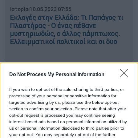
Ιστορία
|
10.05.2023 07:55
Εκλογές στην Ελλάδα: Τι Παπάγος τι
Πλαστήρας - Ο ένας πέθανε
μυστηριωδώς, ο άλλος πάμπτωχος.
Ελλειμματικοί πολιτικοί και οι δυο
Στόχος του ΙΔΕΑ
ήταν η διάλυση του
Do Not Process My Personal Information
κομμουνιστικού κινήματος και η
εγκαθίδρυση και αναπαραγωγή του
If you wish to opt-out of the sale, sharing to third parties, or
στρατιωτικού μηχανισμού στην οργάνωση
processing of your personal or sensitive information for
targeted advertising by us, please use the below opt-out
του αστικού μεταπολεμικού κράτους στην
section to confirm your selection. Please note that after your
Ελλάδα. Ο ΙΔΕΑ ήταν οργανωμένος κατά τα
opt-out request is processed you may continue seeing
φασιστικά πρότυπα και τα όργανά του
interest-based ads based on personal information utilized by
ονομάζονταν Δέσμες. Η οργάνωση δεν είχε
us or personal information disclosed to third parties prior to
αρχηγό και τη διοίκηση ασκούσε μια
your opt-out. You may separately opt-out of the further