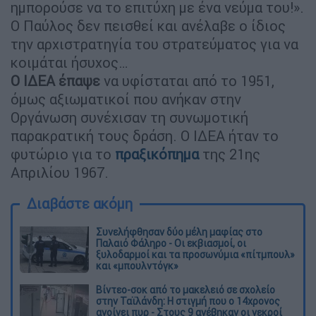
ημπορούσε να το επιτύχη με ένα νεύμα του!».
Ο Παύλος δεν πεισθεί και ανέλαβε ο ίδιος
την αρχιστρατηγία του στρατεύματος για να
κοιμάται ήσυχος…
Ο ΙΔΕΑ έπαψε
να υφίσταται από το 1951,
όμως αξιωματικοί που ανήκαν στην
Οργάνωση συνέχισαν τη συνωμοτική
παρακρατική τους δράση. Ο ΙΔΕΑ ήταν το
φυτώριο για το
πραξικόπημα
της 21ης
Απριλίου 1967.
Διαβάστε ακόμη
Συνελήφθησαν δύο μέλη μαφίας στο
Παλαιό Φάληρο - Οι εκβιασμοί, οι
ξυλοδαρμοί και τα προσωνύμια «πίτμπουλ»
και «μπουλντόγκ»
Βίντεο-σοκ από το μακελειό σε σχολείο
στην Ταϊλάνδη: Η στιγμή που ο 14χρονος
ανοίγει πυρ - Στους 9 ανέβηκαν οι νεκροί