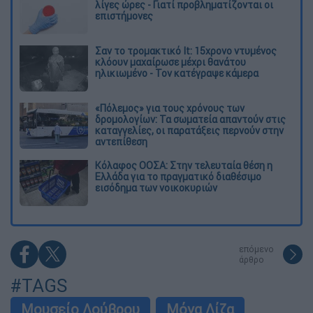
λίγες ώρες - Γιατί προβληματίζονται οι
επιστήμονες
Σαν το τρομακτικό It: 15χρονο ντυμένος
κλόουν μαχαίρωσε μέχρι θανάτου
ηλικιωμένο - Τον κατέγραψε κάμερα
«Πόλεμος» για τους χρόνους των
δρομολογίων: Τα σωματεία απαντούν στις
καταγγελίες, οι παρατάξεις περνούν στην
αντεπίθεση
Κόλαφος ΟΟΣΑ: Στην τελευταία θέση η
Ελλάδα για το πραγματικό διαθέσιμο
εισόδημα των νοικοκυριών
επόμενο
άρθρο
#TAGS
Μουσείο Λούβρου
Μόνα Λίζα