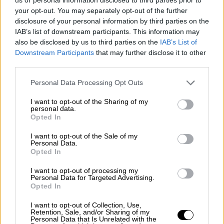
συμπεριλαμβανομένων του κλεισίματος των
your opt-out. You may separately opt-out of the further
γαλλικών συνόρων και ενδελεχή έρευνα σε
disclosure of your personal information by third parties on the
πλοία και τρένα.
IAB’s list of downstream participants. This information may
also be disclosed by us to third parties on the
IAB’s List of
Downstream Participants
that may further disclose it to other
third parties.
Please note that this website/app uses one or more Google
Personal Data Processing Opt Outs
services and may gather and store information including but
not limited to your visit or usage behaviour. You may click to
I want to opt-out of the Sharing of my
personal data.
grant or deny consent to Google and its third-party tags to
Opted In
use your data for below specified purposes in below Google
consent section.
I want to opt-out of the Sale of my
Personal Data.
Opted In
I want to opt-out of processing my
Personal Data for Targeted Advertising.
Opted In
Κατηγορήθηκε ο Πικάσο! /copyright Ap Photos
I want to opt-out of Collection, Use,
Retention, Sale, and/or Sharing of my
Η αστυνομία έστρεψε
την προσοχή της στον
Personal Data that Is Unrelated with the