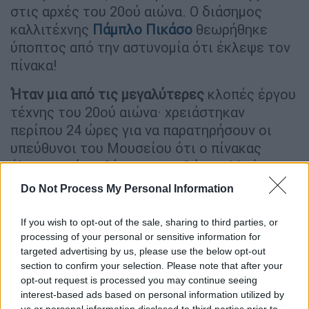
στις αρχές του 20ού αιώνα. Ο διάσημος
καλλιτέχνης
Πάμπλο Πικάσο
θεωρήθηκε
ύποπτος από την αστυνομία ότι έκλεψε τον
πίνακα!
Ήταν μια από τις μεγαλύτερες
κλοπές έργου
τέχνης του 20ού αιώνα· χρειάστηκαν
περίπου 24 ώρες για να παρατηρήσουν οι
υπεύθυνοι του Μουσείου ότι ο πίνακας
έλειπε από τη θέση του, καθώς πολλοί
υπέθεσαν ότι είχε αποκαθηλωθεί για
Do Not Process My Personal Information
συντήρηση. Όταν η Μόνα Λίζα
χαρακτηρίστηκε επίσημα ως αγνοούμενη,
If you wish to opt-out of the sale, sharing to third parties, or
προσλήφθηκαν εξήντα γάλλοι ντετέκτιβ για
processing of your personal or sensitive information for
targeted advertising by us, please use the below opt-out
να βρουν το χαμένο έργο τέχνης.
section to confirm your selection. Please note that after your
Η αστυνομία προέβη σε δραστικές ενέργειες
opt-out request is processed you may continue seeing
για την αναζήτηση του πίνακα,
interest-based ads based on personal information utilized by
us or personal information disclosed to third parties prior to