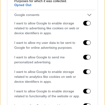
Purposes for which it was collected.
Πάμπλο Πικάσο όταν μια πληροφορία από
Opted Out
έναν κλέφτη έργων τέχνης, τον Ονορέ
Τζόζεφ Γκέρι Πιερέ, τους κατηύθυνε προς
Google consents
τον ισπανό καλλιτέχνη. Ο Πιερέ ομολόγησε
I want to allow Google to enable storage
ότι έκλεβε μικροαντικείμενα από το Λούβρο
related to advertising like cookies on web or
και τα πουλούσε. Ανέφερε συγκεκριμένα ότι
device identifiers in apps.
θα παραχώρησε έναντι αμοιβής κάποια από
I want to allow my user data to be sent to
αυτά σε έναν φίλο του ζωγράφο, τον Πάμπλο
Google for online advertising purposes.
Πικάσο. Ο Πικάσο είχε αγοράσει δύο ιβηρικά
αγάλματα από τον Πιερέ που προέρχονταν
I want to allow Google to send me
personalized advertising.
από το Λούβρο. Ο κλέφτης είχε πουλήσει
επίσης παρόμοια αντικείμενα στον ποιητή
I want to allow Google to enable storage
Γκιγιόμ Απολινέρ, τον οποίο «έδωσε» στις
related to analytics like cookies on web or
Αρχές με την ελπίδα να κερδίσει την αμοιβή
device identifiers in apps.
που είχε οριστεί σε όποιον παρείχε
I want to allow Google to enable storage
πληροφορίες σχετικά με την κλοπή της
related to functionality of the website or app.
Μόνα Λίζα.