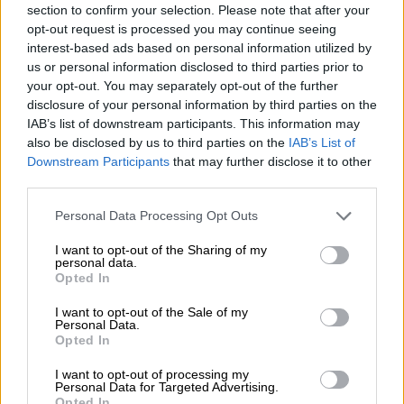
section to confirm your selection. Please note that after your
φτάσουμε στην αποστολή μας ως λαός. Δεν
opt-out request is processed you may continue seeing
κατάφερε να μας ενώσει και να φέρει πίσω
interest-based ads based on personal information utilized by
το σύνολο της γης που κατακτήθηκε και να
us or personal information disclosed to third parties prior to
διευκολύνει την επιστροφή των προσφύγων.
your opt-out. You may separately opt-out of the further
Κατηγορούμε τα Ηνωμένα Αραβικά Εμιράτα
disclosure of your personal information by third parties on the
IAB’s list of downstream participants. This information may
που αναγνώρισαν το Ισραήλ, αλλά ήμασταν οι
also be disclosed by us to third parties on the
IAB’s List of
πρώτοι που το έκαναν, τότε».
Downstream Participants
that may further disclose it to other
third parties.
Please note that this website/app uses one or more Google
Personal Data Processing Opt Outs
services and may gather and store information including but
not limited to your visit or usage behaviour. You may click to
I want to opt-out of the Sharing of my
personal data.
grant or deny consent to Google and its third-party tags to
Opted In
use your data for below specified purposes in below Google
consent section.
I want to opt-out of the Sale of my
Personal Data.
Opted In
I want to opt-out of processing my
Personal Data for Targeted Advertising.
Opted In