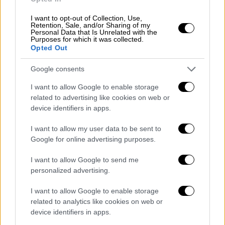
Γιτζάκ Ράμπιν και Γιάσερ Αραφάτ υπό το βλέμμα του
I want to opt-out of Collection, Use,
Πλανητάρχη Κλίντον. /copyright Ap Photos
Retention, Sale, and/or Sharing of my
Personal Data that Is Unrelated with the
Purposes for which it was collected.
Opted Out
»Το “Όσλο” ήταν πλήρης καταστροφή
.
Χώρισε τις παλαιστινιακές περιοχές σε τρία
Google consents
τμήματα. Στην αρχή, οι Συμφωνίες ήταν η
I want to allow Google to enable storage
ευκαιρία για τους Παλαιστίνιους να
related to advertising like cookies on web or
ιδρύσουν το δικό τους ανεξάρτητο κράτος
device identifiers in apps.
και να απελευθερωθούν. Αλλά η
πραγματικότητα μετέτρεψε αυτή την ελπίδα
I want to allow my user data to be sent to
Google for online advertising purposes.
σε απογοήτευση. Στην πραγματικότητα, όλες
οι υποσχέσεις που περιλαμβάνονται στη
I want to allow Google to send me
Συμφωνία δεν υλοποιήθηκαν ποτέ».
personalized advertising.
Η πρώτη Συμφωνία πρόσωπο με
I want to allow Google to enable storage
πρόσωπο...
related to analytics like cookies on web or
device identifiers in apps.