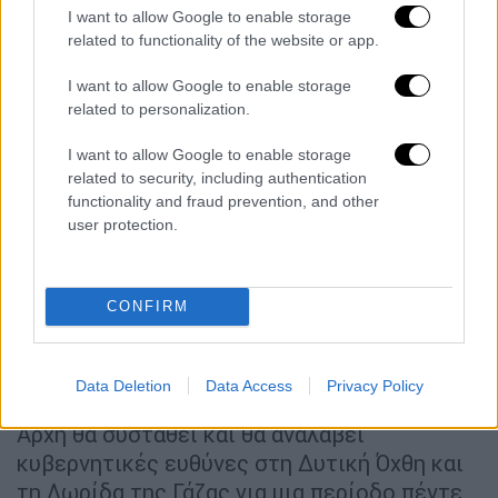
Να σημειώσουμε ότι σε γενικές γραμμές τα
I want to allow Google to enable storage
εξής: Οι Συμφωνίες του Όσλο ήταν μια
related to functionality of the website or app.
προσπάθεια, που άρχισε το 1993 για να
δημιουργηθεί πλαίσιο μέσα στο οποίο θα
I want to allow Google to enable storage
related to personalization.
αναζητείτο η λύση για τη συνεχιζόμενη
ισραηλινοπαλαιστινιακή σύγκρουση· ήταν η
I want to allow Google to enable storage
πρώτη, πρόσωπο με πρόσωπο, Συμφωνία
related to security, including authentication
μεταξύ της κυβέρνησης του Ισραήλ και της
functionality and fraud prevention, and other
user protection.
Οργάνωσης για την Απελευθέρωση της
Παλαιστίνης
(PLO). Το Ισραήλ αποδεχόταν
την PLO ως εκπρόσωπο των Παλαιστινίων
CONFIRM
και η PLO αποκήρυσσε την τρομοκρατία και
αναγνώριζε το δικαίωμα του Ισραήλ να
υπάρχει ειρηνικά ως κράτος. Και οι δύο
Data Deletion
Data Access
Privacy Policy
πλευρές συμφώνησαν ότι μια Παλαιστινιακή
Αρχή θα συσταθεί και θα αναλάβει
κυβερνητικές ευθύνες στη Δυτική Όχθη και
τη Λωρίδα της Γάζας για μια περίοδο πέντε