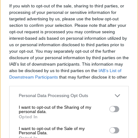
If you wish to opt-out of the sale, sharing to third parties, or
processing of your personal or sensitive information for
Μετά 22 χρόνια
από το σαμποτάζ που
targeted advertising by us, please use the below opt-out
τρόμαξε του Γερμανούς μια νάρκη εξερράγη
section to confirm your selection. Please note that after your
και σκόρπισε τον θάνατο στους ανθρώπους
opt-out request is processed you may continue seeing
interest-based ads based on personal information utilized by
που είχαν συρρεύσει να προσκυνήσουν τον
us or personal information disclosed to third parties prior to
τόπο όπου είχαν δράσει από κοινού ο ΕΛΑΣ,
your opt-out. You may separately opt-out of the further
ο ΕΔΕΣ και βρετανοί κομάντος.
disclosure of your personal information by third parties on the
Απολογισμός: 13 νεκροί κι ανάμεσά τους ένα
IAB’s list of downstream participants. This information may
also be disclosed by us to third parties on the
IAB’s List of
12χρονο κοριτσάκι.
Downstream Participants
that may further disclose it to other
third parties.
Το θέαμα στο σημείο
της έκρηξης ήταν
φρικτό. Το σώμα του προσκυνητή που είχε
Please note that this website/app uses one or more Google
Personal Data Processing Opt Outs
πατήσει την νάρκη είχε μείνει ακέφαλο και
services and may gather and store information including but
not limited to your visit or usage behaviour. You may click to
I want to opt-out of the Sharing of my
κατακρεουργημένο από τις πλάτες και πάνω.
personal data.
grant or deny consent to Google and its third-party tags to
Ήταν ο Χριστός Κεστίνης από το Αιγίνιο
Opted In
use your data for below specified purposes in below Google
Πιερίας.
consent section.
I want to opt-out of the Sale of my
Η εφημερίδα «Τα Νέα» στο φύλλο της 30ης
Personal Data.
Opted In