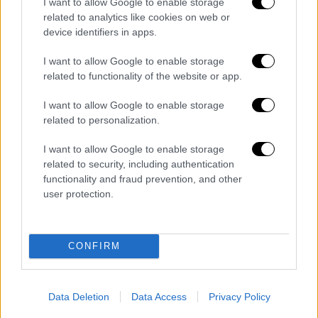
και από την Αριστερά».
I want to allow Google to enable storage
related to analytics like cookies on web or
device identifiers in apps.
I want to allow Google to enable storage
related to functionality of the website or app.
I want to allow Google to enable storage
related to personalization.
I want to allow Google to enable storage
related to security, including authentication
functionality and fraud prevention, and other
user protection.
Μέρες αδέσποτες...
Νεκροί και ερωτηματικά...
CONFIRM
Το θέμα της φονικής νάρκης δεν ερευνήθηκε
δικαστικά και τα ερωτήματα που από την
Data Deletion
Data Access
Privacy Policy
αρχή γεννήθηκαν έμειναν αναπάντητα: ήταν