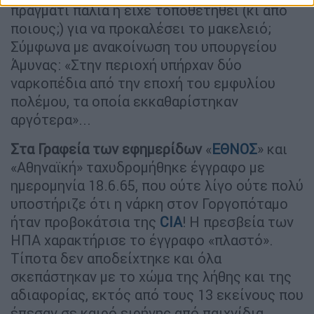
πράγματι παλιά ή είχε τοποθετηθεί (κι από
ποιους;) για να προκαλέσει το μακελειό;
Σύμφωνα με ανακοίνωση του υπουργείου
Άμυνας: «Στην περιοχή υπήρχαν δύο
ναρκοπέδια από την εποχή του εμφυλίου
πολέμου, τα οποία εκκαθαρίστηκαν
αργότερα»...
Στα Γραφεία των εφημερίδων
«
ΕΘΝΟΣ
» και
«Αθηναϊκή» ταχυδρομήθηκε έγγραφο με
ημερομηνία 18.6.65, που ούτε λίγο ούτε πολύ
υποστήριζε ότι η νάρκη στον Γοργοπόταμο
ήταν προβοκάτσια της
CIA
! Η πρεσβεία των
ΗΠΑ χαρακτήρισε το έγγραφο «πλαστό».
Τίποτα δεν αποδείχτηκε και όλα
σκεπάστηκαν με το χώμα της λήθης και της
αδιαφορίας, εκτός από τους 13 εκείνους που
έπεσαν σε καιρό ειρήνης από παιχνίδια