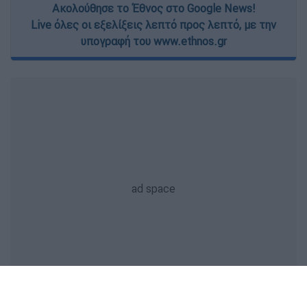
Ακολούθησε το Έθνος στο Google News!
Live όλες οι εξελίξεις λεπτό προς λεπτό, με την
υπογραφή του www.ethnos.gr