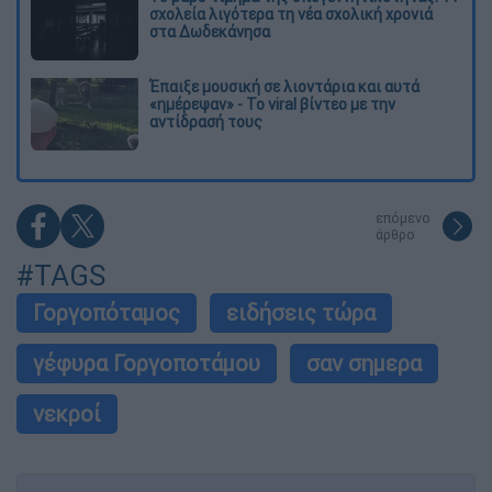
σχολεία λιγότερα τη νέα σχολική χρονιά
στα Δωδεκάνησα
Έπαιξε μουσική σε λιοντάρια και αυτά
«ημέρεψαν» - Το viral βίντεο με την
αντίδρασή τους
επόμενο
άρθρο
#TAGS
Γοργοπόταμος
ειδήσεις τώρα
γέφυρα Γοργοποτάμου
σαν σημερα
νεκροί