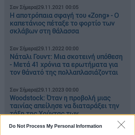
Σαν Σήμερα
|
29.11.2021 00:05
Η αποτρόπαια σφαγή του «Zong» - Ο
καπετάνιος πέταξε το φορτίο των
σκλάβων στη θάλασσα
Σαν Σήμερα
|
29.11.2022 00:00
Νάταλι Γουντ: Μια σκοτεινή υπόθεση
- Μετά 41 χρόνια τα ερωτήματα για
τον θάνατό της πολλαπλασιάζονται
Σαν Σήμερα
|
29.11.2023 00:00
Woodstock: Όταν η προβολή μιας
ταινίας απείλησε να διαταράξει την
τάξη της Χούντας των
Συνταγματαρχών στην Αθήνα
Do Not Process My Personal Information