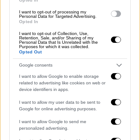
Νοεμβρίου του 1964 έγραφε σε τίτλους:
«Σκηνικό φρίκης στη γέφυρα Γοργοποτάμου.
I want to opt-out of processing my
Personal Data for Targeted Advertising.
Μία ξεχασμένη νάρκη προκαλεί έκρηξη που
Opted In
συγκλονίζει όλη την περιοχή. Το
I want to opt-out of Collection, Use,
πανικόβλητο πλήθος ρίχνεται εναντίον των
Retention, Sale, and/or Sharing of my
Personal Data that Is Unrelated with the
χωροφυλάκων. Πλήθος πτωμάτων». Το
Purposes for which it was collected.
ρεπορτάζ της εφημερίδας στις εσωτερικές
Opted Out
σελίδες έγραφε: «Σύμφωνα με το επίσημο
Google consents
πόρισμα των ανακρίσεων και της
πραγματογνωμοσύνης το πολυαίμακτο
I want to allow Google to enable storage
related to advertising like cookies on web or
δυστύχημα προεκλήθη από τυχαία έκρηξη
device identifiers in apps.
νάρκης (μιας και μόνης), που είχε
τοποθετηθεί μαζί με πολλές άλλες κατά την
I want to allow my user data to be sent to
περίοδο του Ανταρτοπολέμου. Συνεπώς
Google for online advertising purposes.
καταρρέει εκ των πραγμάτων η αρχική
I want to allow Google to send me
υποψία περί εγκληματικής ενέργειας που
personalized advertising.
υποστηρίχθηκε τόσο από την άκρα Δεξιά όσο