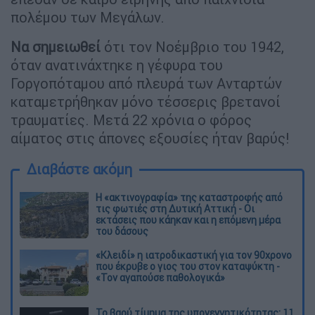
πολέμου των Μεγάλων.
Να σημειωθεί
ότι τον Νοέμβριο του 1942,
όταν ανατινάχτηκε η γέφυρα του
Γοργοπόταμου από πλευρά των Ανταρτών
καταμετρήθηκαν μόνο τέσσερις βρετανοί
τραυματίες. Μετά 22 χρόνια ο φόρος
αίματος στις άπονες εξουσίες ήταν βαρύς!
Διαβάστε ακόμη
Η «ακτινογραφία» της καταστροφής από
τις φωτιές στη Δυτική Αττική - Οι
εκτάσεις που κάηκαν και η επόμενη μέρα
του δάσους
«Κλειδί» η ιατροδικαστική για τον 90χρονο
που έκρυβε ο γιος του στον καταψύκτη -
«Τον αγαπούσε παθολογικά»
Το βαρύ τίμημα της υπογεννητικότητας: 11