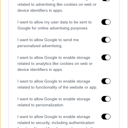
Οι Ναζί στόχευσαν μια σειρά ανθρώπων που
related to advertising like cookies on web or
device identifiers in apps.
θεωρούσαν ότι ήταν untermenschen
(υπάνθρωποι) και τους υπέβαλαν σε διάφορα
I want to allow my user data to be sent to
μέτρα, όπως φυλάκιση, αναγκαστική
Google for online advertising purposes.
στείρωση και δολοφονία.
I want to allow Google to send me
personalized advertising.
I want to allow Google to enable storage
related to analytics like cookies on web or
device identifiers in apps.
I want to allow Google to enable storage
related to functionality of the website or app.
I want to allow Google to enable storage
related to personalization.
Παιδιά σε κλουβιά για ευθανασία...
I want to allow Google to enable storage
related to security, including authentication