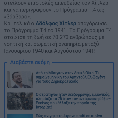
στείλουν επιστολές απευθείας τον Χίτλερ
και να περιγράψουν το Πρόγραμμα T.4 ως
«βάρβαρο».
Και τελικά ο
Αδόλφος Χίτλερ
απαγόρευσε
το Πρόγραμμα Τ4 το 1941. Το Πρόγραμμα Τ4
στοίχισε τη ζωή σε 70.273 ανθρώπους με
νοητική και σωματική αναπηρία μεταξύ
Ιανουαρίου 1940 και Αυγούστου 1941!
Διαβάστε ακόμη
Από το Μίσιγκαν στον Λευκό Οίκο: Τι
σημαίνει η νίκη του Αμπντούλ Ελ-Σαγέντ
για τους Δημοκρατικούς
O στρατηγός ήταν σχιζοφρενής, εμμονικός,
πλησίαζε τα 75 όταν τον αντάμωσε η δόξα –
Εκείνος που άλλαξε την πορεία της
Ιστορίας!
Πώς πνίγηκε το 4χρονο παιδί σε πισίνα