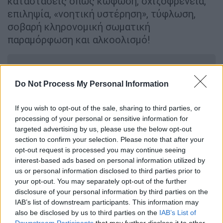
καταστάσεις όπως κώφωση, σχιζοφρένεια,
επιληψία, «νοητική υστέρηση», τύφλωση,
σοβαρή κληρονομική σωματική
παραμόρφωση και αλκοολισμό!
ΔΙΑΒΑΣΤΕ ΕΠΙΣΗΣ
Do Not Process My Personal Information
Σαν Σήμερα
|
20.12.2022 00:00
Μια ασύλληπτη τραγωδία στην
If you wish to opt-out of the sale, sharing to third parties, or
Ελλάδα: Συντρίβεται το αεροπλάνο
processing of your personal or sensitive information for
που αναζητούσε άλλο αεροπορικό
targeted advertising by us, please use the below opt-out
section to confirm your selection. Please note that after your
δυστύχημα
opt-out request is processed you may continue seeing
interest-based ads based on personal information utilized by
Σαν Σήμερα
|
20.12.2023 00:00
us or personal information disclosed to third parties prior to
your opt-out. You may separately opt-out of the further
Ο παλιός φίλος και υπάλληλος της
disclosure of your personal information by third parties on the
CIA ήταν ανυπάκουος κι έπρεπε να
IAB’s list of downstream participants. This information may
τιμωρηθεί: οι ΗΠΑ εισβάλλουν στον
also be disclosed by us to third parties on the
IAB’s List of