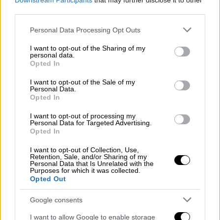
Παναμά και ανατρέπουν τον
Downstream Participants
that may further disclose it to other
third parties.
Νοριέγκα
Please note that this website/app uses one or more Google
Personal Data Processing Opt Outs
services and may gather and store information including but
not limited to your visit or usage behaviour. You may click to
I want to opt-out of the Sharing of my
personal data.
grant or deny consent to Google and its third-party tags to
Αυτό ήταν ένα
από τα πρώτα βήματα των
Opted In
use your data for below specified purposes in below Google
Ναζί
στην προσπάθεια «προστασίας της
consent section.
I want to opt-out of the Sale of my
φυλετικής καθαρότητας» του γερμανικού
Personal Data.
Opted In
έθνους.
Πολλοί κωφοί και ανάπηροι υποβλήθηκαν σε
I want to opt-out of processing my
Personal Data for Targeted Advertising.
αναγκαστική στείρωση, γυναίκες, που ήταν
Opted In
ακόμα και σε προχωρημένη εγκυμοσύνη, σε
άμβλωση και αρκετοί δολοφονήθηκαν από
I want to opt-out of Collection, Use,
Retention, Sale, and/or Sharing of my
γιατρούς πιστούς στο Πρόγραμμα
Personal Data that Is Unrelated with the
Purposes for which it was collected.
Ευθανασίας T4, με το οποίο εξοντώθηκαν
Opted Out
περίπου 200.000 παιδιά και ενήλικες με
Google consents
ειδικές ανάγκες σε ειδικά διαμορφωμένους
θαλάμους αερίων.
I want to allow Google to enable storage