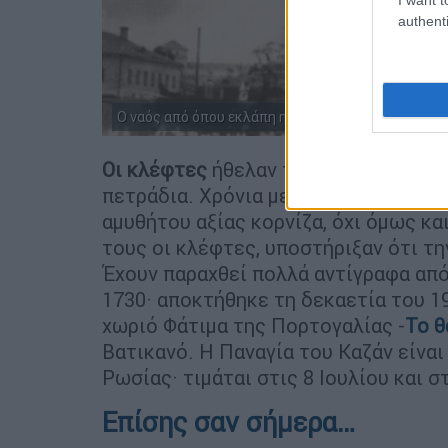
authenti
Ο ναός από όπου εκλάπη η Παναγία του Καζάν
Οι κλέφτες
ήθελαν τη χρυσή κορνίζα,
πετράδια. Χρόνια μετά, η αστυνομία
αμυθήτου αξίας κορνίζα, όχι όμως και
τους οι κλέφτες, υποστήριξαν ότι τη
Έχουν παραχθεί πολλά αντίγραφα από
1730· αποκτήθηκε τη δεκαετία του 1
χωριό Φάτιμα της Πορτογαλίας -
Το θ
Βατικανό. Η Παναγία του Καζάν είναι
Ρωσίας· τιμάται στις 8 Ιουλίου και σ
Επίσης σαν σήμερα…