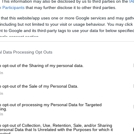
. This information may also be disclosed by us to third parties on the
IA
Participants
that may further disclose it to other third parties.
 σπίτι ενός εμπόρου, η μικρή του κόρη
 that this website/app uses one or more Google services and may gath
including but not limited to your visit or usage behaviour. You may click 
μα της Παρθένου Μαρίας κρυμμένο στα
 to Google and its third-party tags to use your data for below specifi
αναλαμβανόταν μέχρι που τελικά, ο πατέρας
ogle consent section.
μια του σπιτιού. Προς έκπληξη όλων,
αλιό ύφασμα, θαμμένο βαθιά μέσα στις
l Data Processing Opt Outs
 φωτιά. Το περιστατικό συνέβη λίγα χρόνια
όλης του Καζάν από τον
Ιβάν Δ' τον
o opt-out of the Sharing of my personal data.
In
ρχισε να συσχετίζεται με θαύματα· σύντομα
o opt-out of the Sale of my Personal Data.
υτικής τέχνης στη Ρωσία, εμπνέοντας μέχρι
In
μήν της. Η «Παναγία του Καζάν» θεωρούνταν
to opt-out of processing my Personal Data for Targeted
ία βρισκόταν σε κίνδυνο, λιτάνευαν την
ing.
In
πολεόντειους Πολέμους περιέφεραν την
στον κόσμο ελπίδα ενώ ο
Ναπολέων
o opt-out of Collection, Use, Retention, Sale, and/or Sharing
ersonal Data that Is Unrelated with the Purposes for which it
904, η εικόνα εκλάπη και όλοι οι πιστοί,
lected.