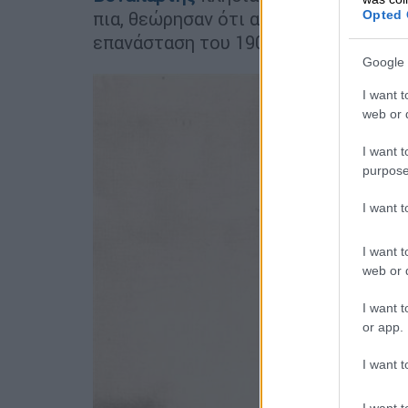
Opted 
πια, θεώρησαν ότι αυτό ήταν η απαρ
επανάσταση του 1905. Κι ας μην φθ
Google 
I want t
web or d
I want t
purpose
I want 
I want t
web or d
I want t
or app.
I want t
I want t