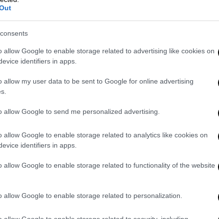
Out
χή σειράς συμφορών για τη χώρα όπως η
άσουμε στους Μπολσεβίκους…
consents
o allow Google to enable storage related to advertising like cookies on
evice identifiers in apps.
o allow my user data to be sent to Google for online advertising
s.
to allow Google to send me personalized advertising.
o allow Google to enable storage related to analytics like cookies on
evice identifiers in apps.
o allow Google to enable storage related to functionality of the website
o allow Google to enable storage related to personalization.
o allow Google to enable storage related to security, including