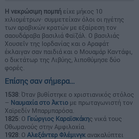
Η νεκρώσιμη πομπή
είχε μήκος 10
χιλιομέτρων· συμμετείχαν όλοι οι ηγέτης
των αραβικών κρατών με εξαίρεση τον
σαουδάραβα βασιλιά Φαϊζάλ. Ο βασιλιάς
Χουσεΐν της Ιορδανίας και ο Αραφάτ
έκλαιγαν σαν παιδιά και ο Μουαμάρ Καντάφι,
ο δικτάτωρ της Λιβύης, λιποθύμησε δύο
φορές.
Επίσης σαν σήμερα…
1538
: Όταν βυθίστηκε ο χριστιανικός στόλος
–
Ναυμαχία στο Άκτιο
με πρωταγωνιστή τον
Χαϊρεδίν Μπαρμπαρόσα.
1825
: Ο
Γεώργιος Καραϊσκάκη
ς νικά τους
Οθωμανούς στην Αμφιλοχία.
1928
: Ο
Αλεξάντερ Φλέμινγκ
ανακαλύπτει