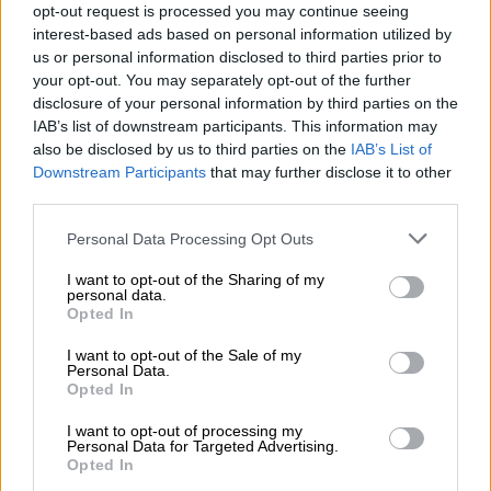
βιομηχανικά έργα, όπως το Φράγμα του
opt-out request is processed you may continue seeing
interest-based ads based on personal information utilized by
Ασουάν. Οι επικριτές του Νάσερ άσκησαν
us or personal information disclosed to third parties prior to
αρνητική κριτική απέναντι στον αυταρχισμό
your opt-out. You may separately opt-out of the further
του, στις παραβιάσεις ανθρωπίνων
disclosure of your personal information by third parties on the
δικαιωμάτων και στην κυριαρχία του στο
IAB’s list of downstream participants. This information may
also be disclosed by us to third parties on the
IAB’s List of
στρατό όσον αφορά τα πολιτικά θεσμικά
Downstream Participants
that may further disclose it to other
όργανα, εγκαθιστώντας ένα σχέδιο
third parties.
στρατιωτικής και δικτατορικής κυριαρχίας
Please note that this website/app uses one or more Google
στην Αίγυπτο.
Personal Data Processing Opt Outs
services and may gather and store information including but
not limited to your visit or usage behaviour. You may click to
I want to opt-out of the Sharing of my
personal data.
grant or deny consent to Google and its third-party tags to
Opted In
use your data for below specified purposes in below Google
consent section.
I want to opt-out of the Sale of my
Personal Data.
Opted In
video
I want to opt-out of processing my
Personal Data for Targeted Advertising.
Opted In