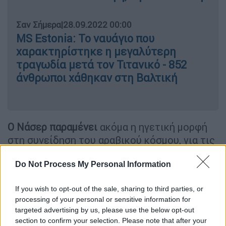
Σαν Σήμερα
|
28.09.2022 00:00
MS Estonia: Το ναυάγιο που
χαρακτηρίστηκε η μεγαλύτερη
τραγωδία μετά τον Τιτανικό - 852
άνθρωποι χάθηκαν στη Βαλτική
Ο Νάσερ παραμένει
ακόμα η ηγετική μορφή
στη συνείδηση του αραβικού κόσμου, για τις
μεταρρυθμίσεις του, την κοινωνική
δικαιοσύνη και την αραβική ενότητα, την
Do Not Process My Personal Information
πολιτική εκσυγχρονισμού και τις
If you wish to opt-out of the sale, sharing to third parties, or
αντιιμπεριαλιστικές προσπάθειες. Η
processing of your personal or sensitive information for
προεδρία του συνέπεσε με την αιγυπτιακή
targeted advertising by us, please use the below opt-out
πολιτιστική έκρηξη: θεμελίωσε μεγάλα
section to confirm your selection. Please note that after your