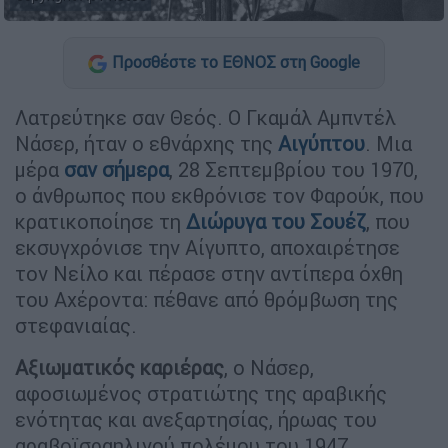
Προσθέστε το ΕΘΝΟΣ στη Google
Λατρεύτηκε σαν Θεός. Ο Γκαμάλ Αμπντέλ
Νάσερ, ήταν ο εθνάρχης της
Αιγύπτου
. Μια
μέρα
σαν σήμερα
, 28 Σεπτεμβρίου του 1970,
ο άνθρωπος που εκθρόνισε τον Φαρούκ, που
κρατικοποίησε τη
Διώρυγα του Σουέζ
, που
εκσυγχρόνισε την Αίγυπτο, αποχαιρέτησε
τον Νείλο και πέρασε στην αντίπερα όχθη
του Αχέροντα: πέθανε από θρόμβωση της
στεφανιαίας.
Αξιωματικός καριέρας
, ο Νάσερ,
αφοσιωμένος στρατιώτης της αραβικής
ενότητας και ανεξαρτησίας, ήρωας του
αραβοϊσραηλινού πολέμου του 1947,