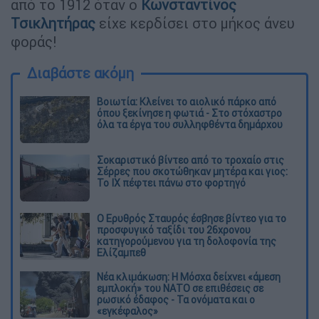
από το 1912 όταν ο
Κωνσταντίνος
Τσικλητήρας
είχε κερδίσει στο μήκος άνευ
φοράς!
Διαβάστε ακόμη
Βοιωτία: Κλείνει το αιολικό πάρκο από
όπου ξεκίνησε η φωτιά - Στο στόχαστρο
όλα τα έργα του συλληφθέντα δημάρχου
Σοκαριστικό βίντεο από το τροχαίο στις
Σέρρες που σκοτώθηκαν μητέρα και γιος:
Το ΙΧ πέφτει πάνω στο φορτηγό
Ο Ερυθρός Σταυρός έσβησε βίντεο για το
προσφυγικό ταξίδι του 26χρονου
κατηγορούμενου για τη δολοφονία της
Ελίζαμπεθ
Νέα κλιμάκωση: Η Μόσχα δείχνει «άμεση
εμπλοκή» του ΝΑΤΟ σε επιθέσεις σε
ρωσικό έδαφος - Τα ονόματα και ο
«εγκέφαλος»