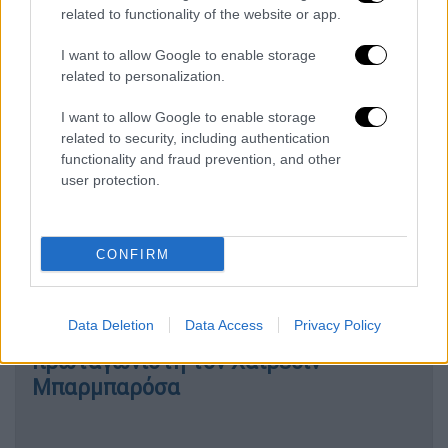
συμπολίτες τους, 48 Αιγύπτιοι!
related to functionality of the website or app.
I want to allow Google to enable storage
ΔΙΑΒΑΣΤΕ ΕΠΙΣΗΣ
related to personalization.
Σαν Σήμερα
|
28.09.2023 00:00
I want to allow Google to enable storage
related to security, including authentication
Κώστας Κεντέρης: 23 χρόνια μετά το
functionality and fraud prevention, and other
Σίδνεϊ παραμένει πρώτος – Τα
user protection.
«μικρά ανθρωπάκια» που τον
κυνήγησαν, ακόμα σκουντουφλάνε
CONFIRM
Σαν Σήμερα
|
28.09.2024 00:00
Όταν βυθίστηκε ο χριστιανικός
Data Deletion
Data Access
Privacy Policy
στόλος – Ναυμαχία στο Άκτιο με
πρωταγωνιστή τον Χαϊρεδίν
Μπαρμπαρόσα