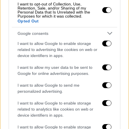
I want to opt-out of Collection, Use,
Retention, Sale, and/or Sharing of my
Personal Data that Is Unrelated with the
Μετά την ανακοίνωση
του θανάτου του
Purposes for which it was collected.
Νάσερ, η Αίγυπτος και ο αραβικός κόσμος
Opted Out
ολόκληρος σοκαρίστηκε. Έπειτα από
Google consents
πάνδημο λαϊκό προσκύνημα, εκατομμύρια
ολοφυρόμενων Αιγυπτίων κατέκλυσαν την
I want to allow Google to enable storage
related to advertising like cookies on web or
πλατεία Ραμσή, την 1η Οκτωβρίου 1970, και
device identifiers in apps.
συνόδευσαν τη σορό του μεγάλου ηγέτη σε
μια ανεπανάληπτη στην παγκόσμια ιστορία
I want to allow my user data to be sent to
νεκρική πομπή. Την κηδεία του Νάσερ, στο
Google for online advertising purposes.
Κάιρο, την παρακολούθησαν από κοντά
I want to allow Google to send me
τουλάχιστον πέντε εκατομμύρια άνθρωποι
personalized advertising.
κλαίγοντας και κραυγάζοντας συνθήματα.
Ήταν τέτοια η υστερία του πλήθους που
I want to allow Google to enable storage
related to analytics like cookies on web or
κατά τη διάρκεια της πομπής πέθαναν, είτε
device identifiers in apps.
από καρδιακή προσβολή είτε επειδή
ποδοπατήθηκαν από αλλόφρονες
I want to allow Google to enable storage