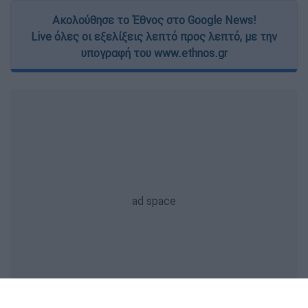
Ακολούθησε το Έθνος στο Google News!
Live όλες οι εξελίξεις λεπτό προς λεπτό, με την
υπογραφή του www.ethnos.gr