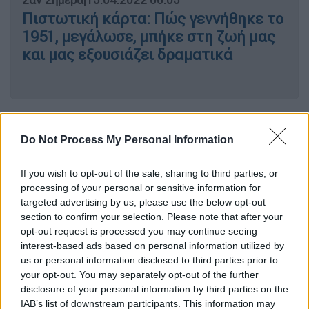
Πιστωτική κάρτα: Πώς γεννήθηκε το
1951, μεγάλωσε, μπήκε στη ζωή μας
και μας εξουσιάζει δραματικά
Γεώργιος Βυζυηνός
, λοιπόν, και τόπος
γέννησής του η Βιζύη της Ανατολικής
Do Not Process My Personal Information
Θράκης (8 Μαρτίου 1849)· ήταν πεζογράφος,
ποιητής και λόγιος και από πολλούς
If you wish to opt-out of the sale, sharing to third parties, or
processing of your personal or sensitive information for
θεωρείται ως ένας από τους
targeted advertising by us, please use the below opt-out
σημαντικότερους εκπροσώπους της
section to confirm your selection. Please note that after your
ελληνικής λογοτεχνίας διαχρονικά. Δεν θα
opt-out request is processed you may continue seeing
μας απασχολήσει το έργο του· το τραγικό
interest-based ads based on personal information utilized by
us or personal information disclosed to third parties prior to
τέλος του «πονάει».
your opt-out. You may separately opt-out of the further
Ο Βιζυηνός, Πάσχοντας από προϊούσα γενική
disclosure of your personal information by third parties on the
παράλυση, περιήλθε σε σημείο μεγάλης
IAB’s list of downstream participants. This information may