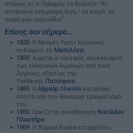
στίχους κι’ ο Παλαμάς το διάλεξε: “Κι’
αντηχούνε στη μαύρη σιγή / τα πικρά, τα
πικρά μου τραγούδια”…
Επίσης σαν σήμερα...
1825
: Ο Μεχμέτ Ρεσίτ Κιουταχή
πολιορκεί το
Μεσολόγγι
.
1850
: Αίρεται ο ναυτικός αποκλεισμός
των ελληνικών λιμανιών από τους
Άγγλους, εξαιτίας της
Υπόθεσης
Πατσίφικο
.
1865
: Ο
Αβραάμ Λίνκολν
καταλήγει
έπειτα από τον θανάσιμο τραυματισμό
του.
1950
: Ορκίζεται η κυβέρνηση
Νικολάου
Πλαστήρα
.
1969
: Η Βόρεια Κορέα καταρρίπτει