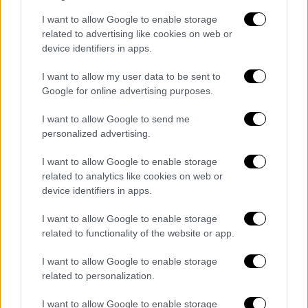
Οδύσσεια στην Ανταρκτική: «Όταν
I want to allow Google to enable storage
χτυπήσει η καταστροφή και κάθε
related to advertising like cookies on web or
ελπίδα έχει χαθεί, γονατίστε και
device identifiers in apps.
προσευχηθείτε για τον Σάκλτον»
I want to allow my user data to be sent to
Google for online advertising purposes.
Σαν Σήμερα
|
15.04.2025 00:00
Ζωή σαν μυθιστόρημα: επέζησε του
I want to allow Google to send me
Τιτανικού, βύθισε υποβρύχιο,
personalized advertising.
κατέρριψε ζέπελιν, διέσωσε
I want to allow Google to enable storage
βρετανούς στρατιώτες!
related to analytics like cookies on web or
device identifiers in apps.
I want to allow Google to enable storage
related to functionality of the website or app.
Ο ποιητής
Γεώργιος Δροσίνης περιγράφει
τις τελευταίες μέρες του Βιζυηνού: «Τρελός
I want to allow Google to enable storage
ησυχώτατος, εντελώς ακίνδυνος, και γι’
related to personalization.
αυτό τον άφηναν να περιφέρεται ελεύθερα μ’
I want to allow Google to enable storage