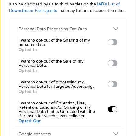
πνευματικής διαταράξεως γι’ αυτό και τον
also be disclosed by us to third parties on the
IAB’s List of
Downstream Participants
that may further disclose it to other
εισήγαγαν στο ψυχιατρείο όπου και πέθανε.
third parties.
Λίγους μήνες πριν από τον εγκλεισμό του,
Αθηναίοι είχαν δει το Βιζυηνό καθισμένο με
Please note that this website/app uses one or more Google
Personal Data Processing Opt Outs
services and may gather and store information including but
σταυρωμένα τα χέρια στη μέση από το
not limited to your visit or usage behaviour. You may click to
I want to opt-out of the Sharing of my
μπροστινό κάθισμα μιας άμαξας και να
personal data.
grant or deny consent to Google and its third-party tags to
Opted In
κοιτάζει με μάτια περίλυπα ένα μπουκέτο
use your data for below specified purposes in below Google
τριαντάφυλλα που ήταν τοποθετημένα στα
consent section.
I want to opt-out of the Sale of my
Personal Data.
πίσω καθίσματα. Ο ανεκπλήρωτος έρωτας
Opted In
του ποιητή με την έφηβη Μπετίνα
Φραβασίλη ήταν η χαριστική βολή στο δράμα
I want to opt-out of processing my
Personal Data for Targeted Advertising.
του «Έλληνα Ντοστογιέφσκι», όπως τον
Opted In
αποκάλεσε ο Άγγελος Σικελιανός.
I want to opt-out of Collection, Use,
Retention, Sale, and/or Sharing of my
Personal Data that Is Unrelated with the
ΔΙΑΒΑΣΤΕ ΕΠΙΣΗΣ
Purposes for which it was collected.
Opted Out
Σαν Σήμερα
|
15.04.2024 00:00
Google consents