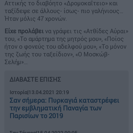
Αττικής το διαβόητο «Δρομοκαΐτειο» και
ταξίδεψε σε άλλους- ίσως- πιο γαλήνιους…
Ήταν μόλις 47 χρονών.
Είχε προλάβει
να γράψει τις «Ατθίδες Αύραι»
του, «Το αμάρτημα της μητρός μου», «Ποίος
ήτον ο φονεύς του αδελφού μου», «Το μόνον
της ζωής του ταξείδιον», «Ο Μοσκώβ-
Σελήμ»…
ΔΙΑΒΑΣΤΕ ΕΠΙΣΗΣ
Ιστορία
|
13.04.2021 20:19
Σαν σήμερα: Πυρκαγιά καταστρέφει
την εμβληματική Παναγία των
Παρισίων το 2019
Σαν Σήμερα
|
15.04.2022 00:05