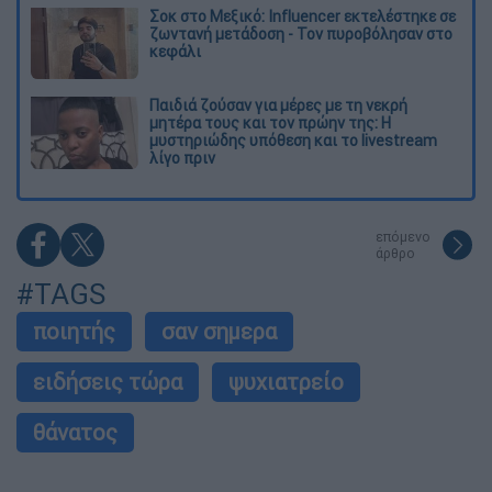
Σοκ στο Μεξικό: Influencer εκτελέστηκε σε
ζωντανή μετάδοση - Τον πυροβόλησαν στο
κεφάλι
Παιδιά ζούσαν για μέρες με τη νεκρή
μητέρα τους και τον πρώην της: Η
μυστηριώδης υπόθεση και το livestream
λίγο πριν
επόμενο
άρθρο
#TAGS
ποιητής
σαν σημερα
ειδήσεις τώρα
ψυχιατρείο
θάνατος