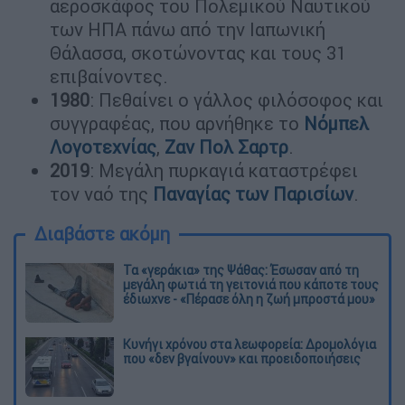
αεροσκάφος του Πολεμικού Ναυτικού
των ΗΠΑ πάνω από την Ιαπωνική
Θάλασσα, σκοτώνοντας και τους 31
επιβαίνοντες.
1980
: Πεθαίνει ο γάλλος φιλόσοφος και
συγγραφέας, που αρνήθηκε το
Νόμπελ
Λογοτεχνίας
,
Ζαν Πολ Σαρτρ
.
2019
: Μεγάλη πυρκαγιά καταστρέφει
τον ναό της
Παναγίας των Παρισίων
.
Διαβάστε ακόμη
Τα «γεράκια» της Ψάθας: Έσωσαν από τη
μεγάλη φωτιά τη γειτονιά που κάποτε τους
έδιωχνε - «Πέρασε όλη η ζωή μπροστά μου»
Κυνήγι χρόνου στα λεωφορεία: Δρομολόγια
που «δεν βγαίνουν» και προειδοποιήσεις