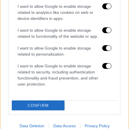
I want to allow Google to enable storage
related to analytics like cookies on web or
device identifiers in apps.
I want to allow Google to enable storage
related to functionality of the website or app.
A post shared by Greece on Airbnb (@airbnb_greece)
I want to allow Google to enable storage
related to personalization.
I want to allow Google to enable storage
Η ομορφιά των δυο αυτών νησιών είναι
related to security, including authentication
απαράμιλλη, ωστόσο παραμένει για τους
functionality and fraud prevention, and other
περισσότερους ανεξερεύνητη καθώς τα δυο
user protection.
τους δεν ανήκουν στους πιο δημοφιλείς
προορισμούς. Έχουν ωστόσο φανατικό κοινό
που δεν τα αλλάζει με τίποτα. Και ίσως οι
CONFIRM
φανατικοί να εύχονται το «μυστικό» τους να
παραμείνει ανεξερεύνητο.
Data Deletion
Data Access
Privacy Policy