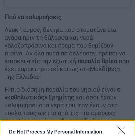
Πού να κολυμπήσεις
Λευκή άμμος, δέντρα που σταματάνε μια
ανάσα πριν τη θάλασσα και νερά
γαλαζοπράσινα και ήρεμα που θυμίζουν
πισίνα. Αν όλα αυτά σε δελέασαν, πρέπει να
επισκεφτείς την εξωτική
παραλία Βρίκα
που
έχει χαρακτηριστεί και ως οι «Μαλδίβες»
της Ελλάδας.
Η πιο διάσημη παραλία του νησιού είναι
ο
«καθηλωτικός» Ερημίτης
και όσοι έχουν
κολυμπήσει στα νερά του, τον έχουν στο
μυαλό τους ως μια από τις πιο όμορφες
παραλίες που έχουν δει στη ζωή τους.
Καταγάλανα νερά, ψιλό βότσαλο και μια θέα
Do Not Process My Personal Information