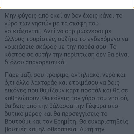
Μην ξεχάσεις την κρουαζιέρα!
Μην φύγεις από εκεί αν δεν έχεις κάνει το
γύρο των νησιών με τα σκάφη που
νοικιάζονται. Αντί να στριμώχνεσαι με
άλλους τουρίστες, συζήτα το ενδεχόμενο να
νοικιάσεις σκάφος με την παρέα σου. Το
κόστος σε αυτήν την περίπτωση δεν θα είναι
διόλου απαγορευτικό.
Πάρε μαζί σου τρόφιμα, αντηλιακό, νερό και
ό,τι άλλο λαχταράς και ετοιμάσου να δεις
εικόνες που θυμίζουν καρτ ποστάλ και θα σε
καθηλώσουν. Θα κάνεις τον γύρο του νησιού,
θα δεις από την θάλασσα την Γέφυρα στο
δυτικό μέρος και θα προσεγγίσεις το
Βουτούμι και τον Ερημίτη. Θα ευχαριστηθείς
βουτιές και ηλιοθεραπεία. Αυτή την