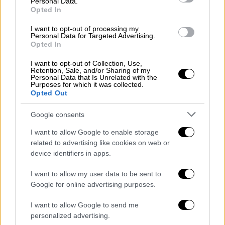
Personal Data.
που μπορεί να σου διαφεύγει το όνομά της
Opted In
είναι επειδή βρίσκεται στους Αντίπαξους
I want to opt-out of processing my
και όχι στην Λευκάδα.
Personal Data for Targeted Advertising.
Opted In
I want to opt-out of Collection, Use,
Retention, Sale, and/or Sharing of my
Personal Data that Is Unrelated with the
Purposes for which it was collected.
Opted Out
Google consents
I want to allow Google to enable storage
related to advertising like cookies on web or
device identifiers in apps.
I want to allow my user data to be sent to
Google for online advertising purposes.
View this post on Instagram
I want to allow Google to send me
personalized advertising.