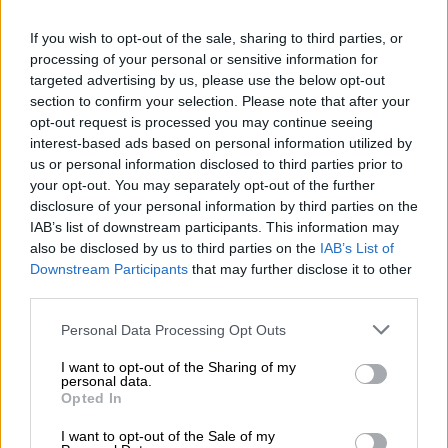
που σου κόβει την ανάσα και που αξίζει να
της χαρίσεις τα απογεύματα σου για να σου
If you wish to opt-out of the sale, sharing to third parties, or
επιστρέψει τα πιο όμορφα ηλιοβασιλέματα.
processing of your personal or sensitive information for
Η πρόσβαση είναι δύσκολη καθώς θα
targeted advertising by us, please use the below opt-out
section to confirm your selection. Please note that after your
χρειαστεί να αφήσετε το όχημα και να
opt-out request is processed you may continue seeing
περπατήσετε για περίπου 15’, αν όμως μας
interest-based ads based on personal information utilized by
ρωτάτε, αξίζει κάθε κούραση και κάθε
us or personal information disclosed to third parties prior to
ταλαιπωρία. Φυσικά αν θέλετε να κάνετε
your opt-out. You may separately opt-out of the further
disclosure of your personal information by third parties on the
πρόταση γάμου, το σημείο αυτό θα είναι η
IAB’s list of downstream participants. This information may
σοφότερη επιλογή που θα έχετε κάνει στη
also be disclosed by us to third parties on the
IAB’s List of
ζωή σας και το κορίτσι δεν πρόκειται να το
Downstream Participants
that may further disclose it to other
ξεχάσει ποτέ.
third parties.
Please note that this website/app uses one or more Google
Το
Βουτούμι
είναι μια παραλία «χαμένη»
Personal Data Processing Opt Outs
services and may gather and store information including but
κυριολεκτικά μέσα στο πράσινο. Η λευκή
not limited to your visit or usage behaviour. You may click to
I want to opt-out of the Sharing of my
ζαχαρένια άμμος και τα γαλάζια παγωμένα
personal data.
grant or deny consent to Google and its third-party tags to
Opted In
νερά την βάζουν πολύ ψηλά στις πιο
use your data for below specified purposes in below Google
consent section.
όμορφες παραλίες του Ιονίου και ο λόγος
I want to opt-out of the Sale of my