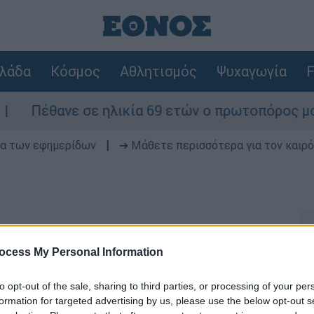
λάδα
Κόσμος
Αθλητισμός
Ψυχαγωγία
F
Πέθανε σε ηλικία 69 ετών ο πρωτοπόρος μουσικό
δα των εφημερίδων
|
➔ Μάθετε περισσότερα για τον καιρό
ocess My Personal Information
to opt-out of the sale, sharing to third parties, or processing of your per
άτιο: Η πιο σοφή επιλογή
formation for targeted advertising by us, please use the below opt-out s