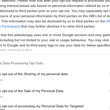
ι και το τελευταίο ευρώ
r selection. Please note that after your opt-out request is processed y
eing interest-based ads based on personal information utilized by us or
disclosed to third parties prior to your opt-out. You may separately opt-
losure of your personal information by third parties on the IAB’s list of
πει να ταξιδεύεις για ώρες;
. This information may also be disclosed by us to third parties on the
IA
Participants
that may further disclose it to other third parties.
 that this website/app uses one or more Google services and may gath
including but not limited to your visit or usage behaviour. You may click 
 to Google and its third-party tags to use your data for below specifi
ogle consent section.
l Data Processing Opt Outs
o opt-out of the Sharing of my personal data.
In
o opt-out of the Sale of my Personal Data.
In
to opt-out of processing my Personal Data for Targeted
ing.