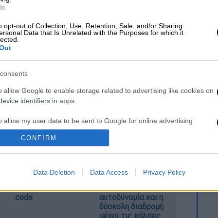
In
o opt-out of Collection, Use, Retention, Sale, and/or Sharing
ersonal Data that Is Unrelated with the Purposes for which it
lected.
Out
 το ΕΘΝΟΣ στη Google
consents
ς διακοπές πάνω στο κύμα με ένα κλικ στο
o allow Google to enable storage related to advertising like cookies on
evice identifiers in apps.
o allow my user data to be sent to Google for online advertising
s.
CONFIRM
Κορυφώνεται το
Μητσοτάκης στη
to allow Google to send me personalized advertising.
κύμα ζέστης: Πού
ΔΕΘ με το βλέμμα
θα δείξει 40αρια
στο 2027 – Το
Data Deletion
Data Access
Privacy Policy
o allow Google to enable storage related to analytics like cookies on
το θερμόμετρο -
οικονομικό
evice identifiers in apps.
Οι περιοχές σε red
στοίχημα, η
code
αυτοδυναμία και η
o allow Google to enable storage related to functionality of the website
δύσκολη διαδρομή
μέχρι τις κάλπες