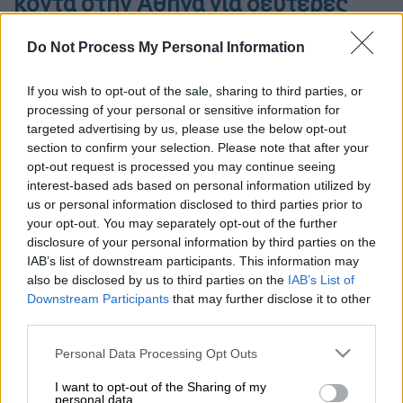
κοντά στην Αθήνα για δεύτερες
διακοπές-εξπρές τον Αύγουστο
Do Not Process My Personal Information
(pics)
Ποιος είπε ότι τελείωσαν οι διακοπές;
If you wish to opt-out of the sale, sharing to third parties, or
processing of your personal or sensitive information for
targeted advertising by us, please use the below opt-out
section to confirm your selection. Please note that after your
opt-out request is processed you may continue seeing
interest-based ads based on personal information utilized by
us or personal information disclosed to third parties prior to
your opt-out. You may separately opt-out of the further
disclosure of your personal information by third parties on the
IAB’s list of downstream participants. This information may
also be disclosed by us to third parties on the
IAB’s List of
Downstream Participants
that may further disclose it to other
third parties.
Please note that this website/app uses one or more Google
Personal Data Processing Opt Outs
services and may gather and store information including but
Προσθέστε το ΕΘΝΟΣ στη Google
not limited to your visit or usage behaviour. You may click to
I want to opt-out of the Sharing of my
personal data.