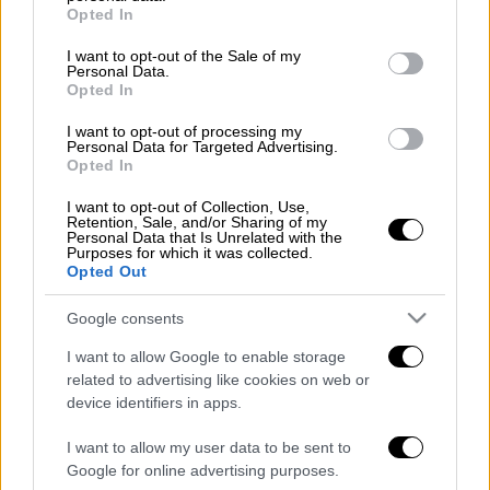
grant or deny consent to Google and its third-party tags to
Opted In
Μπορεί να πέρασε ο Δεκαπενταύγουστος,
use your data for below specified purposes in below Google
consent section.
όμως υπάρχει η τέλεια πρόταση για...
I want to opt-out of the Sale of my
Personal Data.
δεύτερες διακοπές.
Opted In
Διαβάστε περισσότερα στο
menshouse.gr
I want to opt-out of processing my
Personal Data for Targeted Advertising.
Opted In
Διαβάστε ακόμη
I want to opt-out of Collection, Use,
Retention, Sale, and/or Sharing of my
Εκτελέσεις, συλλήψεις και νέοι
Personal Data that Is Unrelated with the
περιορισμοί: Το Ιράν σκληραίνει τη γραμμή
Purposes for which it was collected.
στο εσωτερικό εν μέσω πολέμου
Opted Out
Η πρώτη δήλωση της οικογένειας της
Google consents
38χρονης Βρετανίδας που δολοφονήθηκε
στην Κυψέλη
I want to allow Google to enable storage
related to advertising like cookies on web or
device identifiers in apps.
Ντύθηκε «Χάρος», ανέβηκε στην οροφή
νοσοκομείου και κοιτούσε επίμονα τους
ασθενείς
I want to allow my user data to be sent to
Google for online advertising purposes.