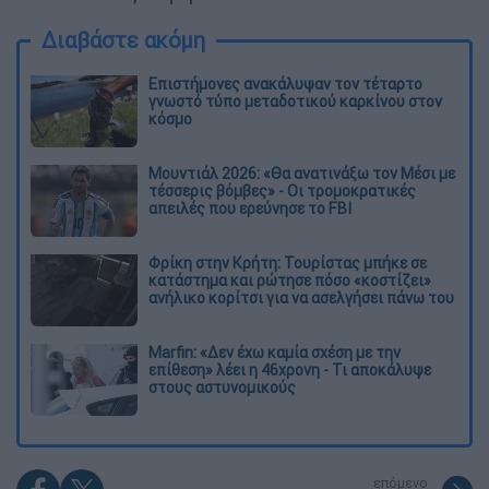
Διαβάστε ακόμη
Επιστήμονες ανακάλυψαν τον τέταρτο
γνωστό τύπο μεταδοτικού καρκίνου στον
κόσμο
Μουντιάλ 2026: «Θα ανατινάξω τον Μέσι με
τέσσερις βόμβες» - Οι τρομοκρατικές
απειλές που ερεύνησε το FBI
Φρίκη στην Κρήτη: Τουρίστας μπήκε σε
κατάστημα και ρώτησε πόσο «κοστίζει»
ανήλικο κορίτσι για να ασελγήσει πάνω του
Marfin: «Δεν έχω καμία σχέση με την
επίθεση» λέει η 46χρονη - Τι αποκάλυψε
στους αστυνομικούς
επόμενο