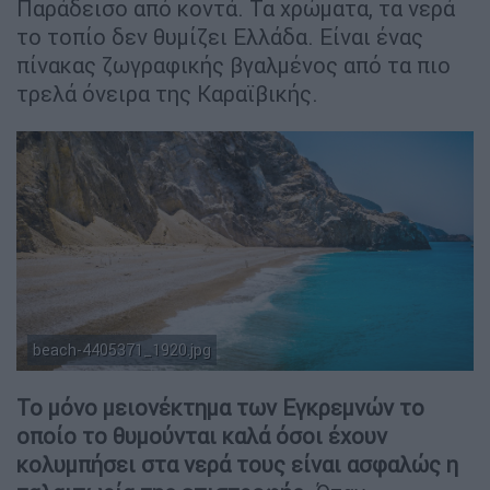
Παράδεισο από κοντά. Τα χρώματα, τα νερά
το τοπίο δεν θυμίζει Ελλάδα. Είναι ένας
πίνακας ζωγραφικής βγαλμένος από τα πιο
τρελά όνειρα της Καραϊβικής.
beach-4405371_1920.jpg
Pixabay
Το μόνο μειονέκτημα των Εγκρεμνών το
οποίο το θυμούνται καλά όσοι έχουν
κολυμπήσει στα νερά τους είναι ασφαλώς η