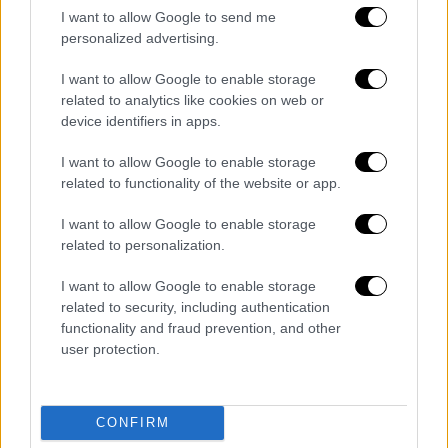
I want to allow Google to send me
personalized advertising.
I want to allow Google to enable storage
related to analytics like cookies on web or
device identifiers in apps.
I want to allow Google to enable storage
egremni-beach-1906750_1920.jpg
Pixabay
related to functionality of the website or app.
I want to allow Google to enable storage
Ειδικά φέτος που ξαναμπαίνουν και οι
related to personalization.
Εγρεμνοί στο παιχνίδι, το πιο δυνατό χαρτί
της Λευκάδας δηλαδή (να μας συμπαθεί το
I want to allow Google to enable storage
Πόρτο Κατσίκι, αλλά στη σύγκριση χάνει
related to security, including authentication
functionality and fraud prevention, and other
πανηγυρικά) το νησί αναμένεται να γνωρίσει
user protection.
μεγάλες πιένες.
Για να μην αγχώνεστε, αν είναι η πρώτη φορά
CONFIRM
που θα πάτε στους Εγκρεμνούς ξαπλώστρες