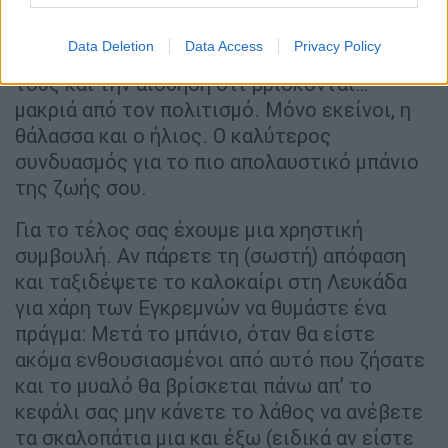
θα βρείτε. Υπάρχει το οργανωμένο κομμάτι
της παραλίας και πιο αριστερά υπάρχει και
Data Deletion
Data Access
Privacy Policy
ένα κομμάτι για όσους θέλουν την ησυχία
τους και την αίσθηση ότι βρίσκονται…
μακριά από τον πολιτισμό. Μόνο εκείνοι, η
θάλασσα και ο ήλιος. Ο καλύτερος
συνδυασμός για το πιο απολαυστικό μπάνιο
της ζωής σου.
Για το τέλος σας έχουμε μια χρηστική
συμβουλή. Αν πάρετε τη (σωστή) απόφαση
και ταξιδέψετε το καλοκαίρι στη Λευκάδα
για χάρη των Εγκρεμνών να θυμάστε ένα
πράγμα: Μετά το μπάνιο, όταν θα είστε
ακόμα ενθουσιασμένοι από αυτό που ζήσατε
και το μυαλό θα βρίσκεται πάνω απ’ το
κεφάλι σας μην κάνετε το λάθος να ανέβετε
τα σκαλοπάτια μια και έξω (ειδικά αν είστε