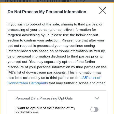
ταλαιπωρία της επιστροφής.
Όταν
αποχαιρετάς τον Παράδεισο που αφήνεις και
Do Not Process My Personal Information
πρέπει να ανέβεις γύρω στα 420 (!)
σκαλοπάτια μέχρι να φτάσεις στην
If you wish to opt-out of the sale, sharing to third parties, or
επιφάνεια του δρόμου. Ακόμα και αυτό όμως
processing of your personal or sensitive information for
έμοιαζε λεπτομέρεια μπροστά τις εικόνες
targeted advertising by us, please use the below opt-out
που είχαν πλημμυρίσει την ψυχή σου μετά το
section to confirm your selection. Please note that after your
opt-out request is processed you may continue seeing
μπάνιο.
interest-based ads based on personal information utilized by
us or personal information disclosed to third parties prior to
Γι’ αυτό και τα τελευταία έξι χρόνια οι
your opt-out. You may separately opt-out of the further
λάτρεις των Εγκρεμνών δεν είχαν
disclosure of your personal information by third parties on the
ευχαριστηθεί καλοκαίρι.
Η παραλία μετά τον
IAB’s list of downstream participants. This information may
σεισμό δεν ήταν προσβάσιμη καθώς η σκάλα
also be disclosed by us to third parties on the
IAB’s List of
Downstream Participants
that may further disclose it to other
είχε καταστραφεί και ο δρόμος είχε επίσης
third parties.
πολλά προβλήματα. Ευτυχώς όμως όλα αυτά
ανήκουν στο παρελθόν.
Please note that this website/app uses one or more Google
Personal Data Processing Opt Outs
services and may gather and store information including but
Η οδική πρόσβαση έχει ήδη αποκατασταθεί,
not limited to your visit or usage behaviour. You may click to
I want to opt-out of the Sharing of my
personal data.
grant or deny consent to Google and its third-party tags to