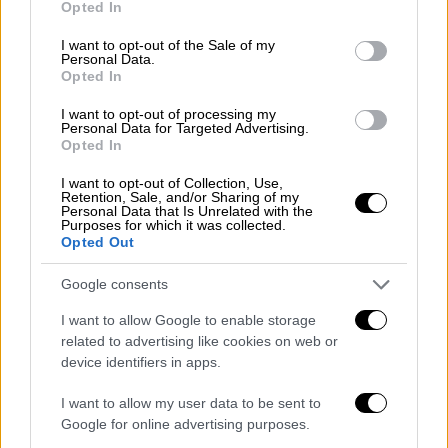
η καινούργια σκάλα έχει τοποθετηθεί και
Opted In
use your data for below specified purposes in below Google
έτσι το φετινό καλοκαίρι οι Εγκρεμνοί θα
consent section.
I want to opt-out of the Sale of my
υποδεχτούν ξανά τον… λαό τους.
Personal Data.
Opted In
Η Λευκάδα άλλωστε και φέτος αναμένεται
I want to opt-out of processing my
να είναι το νο1 ελληνικό νησί σε εσωτερικό
Personal Data for Targeted Advertising.
τουρισμό καθώς μιλάμε για έναν προορισμό
Opted In
που μπορείς να φτάσεις με ασφάλεια και
I want to opt-out of Collection, Use,
χωρίς να χρειαστεί να συνωστιστείς σε
Retention, Sale, and/or Sharing of my
Personal Data that Is Unrelated with the
καράβι. Για να μη μιλήσουμε για την τεράστια
Purposes for which it was collected.
Opted Out
ακτογραμμή της με τις μεγάλες, ευρύχωρες
παραλίες που σου δίνουν την δυνατότητα να
Google consents
απολαύσεις τον ήλιο και τη θάλασσα χωρίς
I want to allow Google to enable storage
το άγχος του κορονοϊού.
related to advertising like cookies on web or
device identifiers in apps.
I want to allow my user data to be sent to
Google for online advertising purposes.