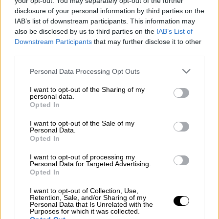
your opt-out. You may separately opt-out of the further
παραλία και αν επιλέξεις, η μία είναι
disclosure of your personal information by third parties on the
καλύτερη από την άλλη και θα το καταλάβεις
IAB’s list of downstream participants. This information may
από την ώρα που θα δεις το πλοίο να φτάνει
also be disclosed by us to third parties on the
IAB’s List of
Downstream Participants
that may further disclose it to other
στο όμορφο λιμανάκι του.
third parties.
Οι παραλίες
δεν έχουν φυσική σκιά
και στο
Please note that this website/app uses one or more Google
Personal Data Processing Opt Outs
μεγαλύτερο ποσοστό τους δεν είναι
services and may gather and store information including but
οργανωμένες. Καταλαβαίνει κανείς, λοιπόν,
not limited to your visit or usage behaviour. You may click to
I want to opt-out of the Sharing of my
personal data.
grant or deny consent to Google and its third-party tags to
πως πρέπει να βρεθείς εκεί μόνο αν έχεις
Opted In
use your data for below specified purposes in below Google
αποφασίσει να αφήσεις πίσω τα στοιχεία
consent section.
I want to opt-out of the Sale of my
εκείνα που κάνουν ένα νησί κοσμοπολίτικο.
Personal Data.
Opted In
Στις ακτές φτάνεις με τη λάντζα ή με τα
πόδια και ενδείκνυται να έχεις μαζί σου
I want to opt-out of processing my
Personal Data for Targeted Advertising.
ομπρέλα και καρεκλάκια, ώστε να μην
Opted In
ταλαιπωρηθείς.
I want to opt-out of Collection, Use,
Retention, Sale, and/or Sharing of my
Πού κολυμπάμε
Personal Data that Is Unrelated with the
Purposes for which it was collected.