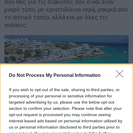
που θες για τις διακοπές σου είναι έναν
μικρό τόπο, με κρυστάλλινα νερά, μακριά από
το αστικό τοπίο, αλλά και με όλες τις
ανέσεις.
Do Not Process My Personal Information
If you wish to opt-out of the sale, sharing to third parties, or
processing of your personal or sensitive information for
stigmiotypo_2021-07-22_00.00.44.png
YouTube/G-Safy
targeted advertising by us, please use the below opt-out
section to confirm your selection. Please note that after your
Οι
δαντελωτές καταγάλανες παραλίες
είναι
opt-out request is processed you may continue seeing
σίγουρα το δυνατότερο στοιχείο και εκείνο
interest-based ads based on personal information utilized by
us or personal information disclosed to third parties prior to
που θα σε μαγέψει στα Κουφονήσια. Όποια