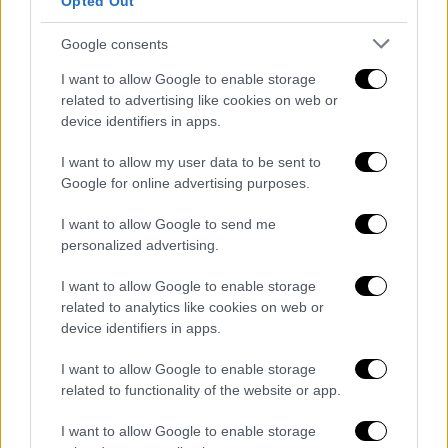
Opted Out
Η
Άμμος
είναι η πρώτη παραλία που
συναντάς φτάνοντας στο Πάνω Κουφονήσι,
Google consents
με μεγάλο πλεονέκτημα πως είναι καλυμμένη
I want to allow Google to enable storage
από τα μελτέμια των Κυκλάδων. Ο
Φανός
related to advertising like cookies on web or
είναι μια αμμουδερή παραλία που διαθέτει
device identifiers in apps.
και εστιατόριο για φαγητό και ποτό, ενώ η
Ιταλίδα
είναι
η πιο τροπική παραλία των
I want to allow my user data to be sent to
Google for online advertising purposes.
Κυκλάδων
, με κύριο χαρακτηριστικό τα νερά
που είναι κυριολεκτικά διάφανα.
I want to allow Google to send me
personalized advertising.
Η
Πισίνα
πήρε το όνομα της για προφανείς
λόγους, μιας και είναι ένα άνοιγμα των
I want to allow Google to enable storage
βράχων που θυμίζει πισίνα. Τέλος, το
Πορί
related to analytics like cookies on web or
device identifiers in apps.
είναι η πιο διάσημη και για πολλούς η πιο
όμορφη παραλία που έχουν συναντήσει στην
I want to allow Google to enable storage
Ελλάδα, με χρυσή αμμουδιά και καταπράσινα
related to functionality of the website or app.
νερά που κάνουν το τοπίο εξωτικό.
I want to allow Google to enable storage