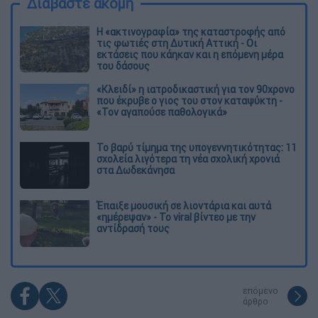
Διαβάστε ακόμη
Η «ακτινογραφία» της καταστροφής από
τις φωτιές στη Δυτική Αττική - Οι
εκτάσεις που κάηκαν και η επόμενη μέρα
του δάσους
«Κλειδί» η ιατροδικαστική για τον 90χρονο
που έκρυβε ο γιος του στον καταψύκτη -
«Τον αγαπούσε παθολογικά»
Το βαρύ τίμημα της υπογεννητικότητας: 11
σχολεία λιγότερα τη νέα σχολική χρονιά
στα Δωδεκάνησα
Έπαιξε μουσική σε λιοντάρια και αυτά
«ημέρεψαν» - Το viral βίντεο με την
αντίδρασή τους
επόμενο
άρθρο