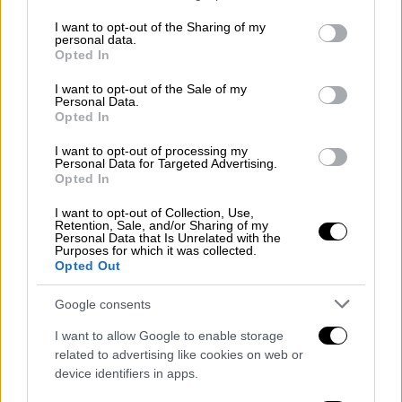
services and may gather and store information including but
κάνουμε μια πολύ
οργανωμένη δουλειά
για
not limited to your visit or usage behaviour. You may click to
I want to opt-out of the Sharing of my
την
εξωστρέφεια
της πόλης. Το αποτέλεσμα
personal data.
grant or deny consent to Google and its third-party tags to
Opted In
φαίνεται και πλέον αναγνωρίζεται από
use your data for below specified purposes in below Google
consent section.
όλους», δήλωσε ο δήμαρχος Θεσσαλονίκης
I want to opt-out of the Sale of my
Personal Data.
Κωνσταντίνος Ζέρβας.
Opted In
«Οι δρόμοι και τα ξενοδοχεία
πλημμύρισαν
I want to opt-out of processing my
Personal Data for Targeted Advertising.
από επισκέπτες
τις ημέρες των εορτών, οι
Opted In
διεθνείς πτήσεις αυξήθηκαν κατακόρυφα,
I want to opt-out of Collection, Use,
ενώ το ένα μετά το άλλο τα διεθνή μέσα
Retention, Sale, and/or Sharing of my
Personal Data that Is Unrelated with the
υποδεικνύουν τη Θεσσαλονίκη ως ιδανικό
Purposes for which it was collected.
προορισμό. Φανταστείτε πως μετά το
Opted Out
περιοδικό TIME και τον βρετανικό Guardian,
Google consents
μόνο το CNN Travel διαθέτει 2.5 εκατ.
συνδρομητές! Η πόλη επανασυστήνεται στον
I want to allow Google to enable storage
related to advertising like cookies on web or
κόσμο», πρόσθεσε ο Κωνσταντίνος Ζέρβας.
device identifiers in apps.
ΟΛΕΣ ΟΙ ΕΙΔΗΣΕΙΣ