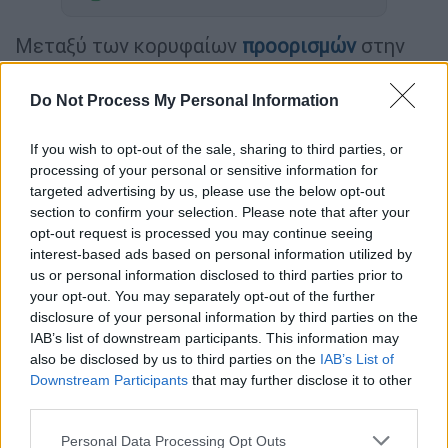
Mεταξύ των κορυφαίων
προορισμών
στην
Ευρώπη για το 2023 βρίσκεται η
Θεσσαλονίκη,
σύμφωνα με το CNN.
Do Not Process My Personal Information
If you wish to opt-out of the sale, sharing to third parties, or
processing of your personal or sensitive information for
targeted advertising by us, please use the below opt-out
section to confirm your selection. Please note that after your
opt-out request is processed you may continue seeing
video
interest-based ads based on personal information utilized by
us or personal information disclosed to third parties prior to
your opt-out. You may separately opt-out of the further
disclosure of your personal information by third parties on the
IAB’s list of downstream participants. This information may
also be disclosed by us to third parties on the
IAB’s List of
Downstream Participants
that may further disclose it to other
«Το CNN συστήνει τη Θεσσαλονίκη ως έναν
third parties.
από τους καλύτερους προορισμούς για city-
Please note that this website/app uses one or more Google
break στην Ευρώπη. Τα τελευταία χρόνια
Personal Data Processing Opt Outs