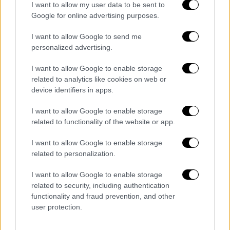
I want to allow my user data to be sent to
Google for online advertising purposes.
Bloomberg: Ελλάδα και Βρετανία κοντά
σε συμφωνία για τα Γλυπτά του
I want to allow Google to send me
Παρθενώνα - «Επιστροφή» με... όρους
personalized advertising.
ανταλλαγής
I want to allow Google to enable storage
Παρακολουθήσεις: Έλεγχοι της ΑΔΑΕ
related to analytics like cookies on web or
στις εταιρείες κινητής και αίτημα σε
device identifiers in apps.
Τσίπρα να προσκομίσει τηλεφωνικούς
αριθμούς
I want to allow Google to enable storage
related to functionality of the website or app.
Σε έξαρση η γρίπη: Τι θα ισχύει με τους
μαθητές που νόσησαν – Η απόφαση για
I want to allow Google to enable storage
τις απουσίες
related to personalization.
Συναγερμός και στην Ευρώπη για την
I want to allow Google to enable storage
έκρηξη κρουσμάτων κορονοϊού στην
related to security, including authentication
Κίνα: «Ναι» από τα κράτη μέλη σε τεστ
functionality and fraud prevention, and other
για τους ταξιδιώτες
user protection.
Επικουρική σύνταξη: Ξεκινά η