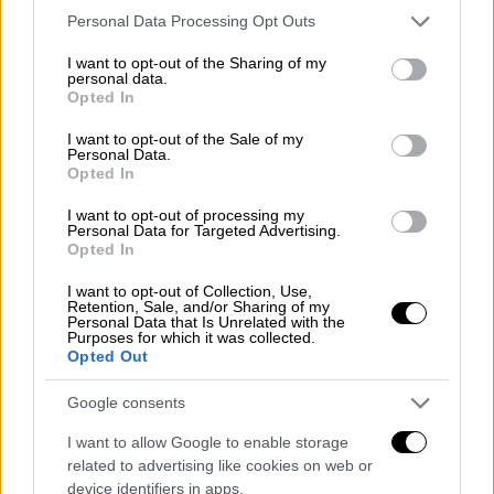
πολυταξιδεμένος και να είσαι, δεν υπάρχει
Please note that this website/app uses one or more Google
Personal Data Processing Opt Outs
services and may gather and store information including but
περίπτωση να μην ξαφνιαστείς από το
not limited to your visit or usage behaviour. You may click to
I want to opt-out of the Sharing of my
εντυπωσιακό τοπίο.
personal data.
grant or deny consent to Google and its third-party tags to
Opted In
use your data for below specified purposes in below Google
consent section.
I want to opt-out of the Sale of my
Personal Data.
Opted In
I want to opt-out of processing my
Personal Data for Targeted Advertising.
video
Opted In
I want to opt-out of Collection, Use,
Retention, Sale, and/or Sharing of my
Personal Data that Is Unrelated with the
Purposes for which it was collected.
Opted Out
Στρόπωνες
Google consents
Αγαπημένος προορισμός των πεζοπόρων,
I want to allow Google to enable storage
related to advertising like cookies on web or
αυτό το ορεινό χωριό είναι απόλυτα must
device identifiers in apps.