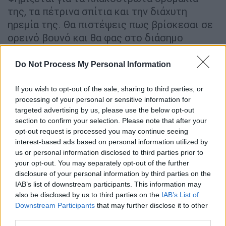
της, τα πέτρινα σπίτια και την διάχυτη
ηρεμία της. Θα πιστέψεις πως βρίσκεσαι σε
ορεινό βουνό και θα φας στο διάσημο
ταβερνάκι της ψητά και μαγειρευτά
πεντανόστιμα και οικονομικά. Αυτή είναι μια
Do Not Process My Personal Information
καλή αρχή για την εκδρομή σου.
If you wish to opt-out of the sale, sharing to third parties, or
Καμπιά
processing of your personal or sensitive information for
targeted advertising by us, please use the below opt-out
Στο πιο κεντρικό σημείο της Εύβοιας, θα
section to confirm your selection. Please note that after your
opt-out request is processed you may continue seeing
συναντήσεις ένα άγνωστο, αλλά πανέμορφο
interest-based ads based on personal information utilized by
χωριουδάκι με πλούσια βλάστηση.
us or personal information disclosed to third parties prior to
your opt-out. You may separately opt-out of the further
Τα Καμπιά καλύπτονται από τρεχούμενα
disclosure of your personal information by third parties on the
νερά, πυκνά δέντρα και βρίσκονται στην
IAB’s list of downstream participants. This information may
κορυφή του φαραγγιού του Χάβου. Η
also be disclosed by us to third parties on the
IAB’s List of
εκδρομή στα Καμπιά κάθε εποχή του χρόνου,
Downstream Participants
that may further disclose it to other
third parties.
είναι εμπειρία ιδιαίτερη καθώς όσο