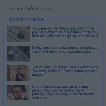
Τι να πρωτοδιαλέξεις;
Διαβάστε ακόμη
Τα «γεράκια» της Ψάθας: Έσωσαν από τη
μεγάλη φωτιά τη γειτονιά που κάποτε τους
έδιωχνε - «Πέρασε όλη η ζωή μπροστά μου»
Κυνήγι χρόνου στα λεωφορεία: Δρομολόγια
που «δεν βγαίνουν» και προειδοποιήσεις
Σοκ στο Μεξικό: Influencer εκτελέστηκε σε
ζωντανή μετάδοση - Τον πυροβόλησαν στο
κεφάλι
Παιδιά ζούσαν για μέρες με τη νεκρή
μητέρα τους και τον πρώην της: Η
μυστηριώδης υπόθεση και το livestream
λίγο πριν