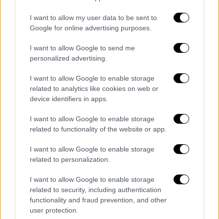
χειμερινός προορισμός. Κέντρο του χωριού
η γραφική πλατεία του, η οποία αποτελεί
I want to allow my user data to be sent to
σημείο συνάντησης των ντόπιων και από την
Google for online advertising purposes.
οποία ξεκινά ένα μεγάλο, αλλά εύκολο
I want to allow Google to send me
πεζοπορικό μονοπάτι. Σε αυτό θα
personalized advertising.
περπατήσεις πλάι στον ποταμό
Στροπωνιάτη και θα… χορτάσεις φύση.
I want to allow Google to enable storage
related to analytics like cookies on web or
device identifiers in apps.
I want to allow Google to enable storage
related to functionality of the website or app.
I want to allow Google to enable storage
video
related to personalization.
I want to allow Google to enable storage
related to security, including authentication
functionality and fraud prevention, and other
user protection.