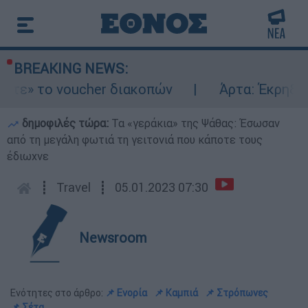
BREAKING NEWS:
» το voucher διακοπών
Άρτα: Έκρηξη και 
δημοφιλές τώρα:
Τα «γεράκια» της Ψάθας: Έσωσαν
από τη μεγάλη φωτιά τη γειτονιά που κάποτε τους
έδιωχνε
┋
Travel
┋
05.01.2023 07:30
Newsroom
Ενότητες στο άρθρο:
📌 Ενορία
📌 Καμπιά
📌 Στρόπωνες
📌 Σέτα