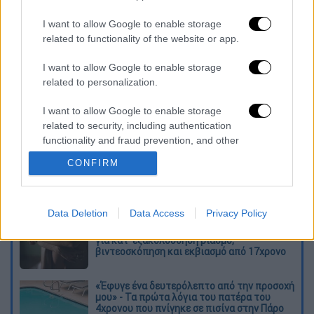
Διαβάστε περισσότερα στο
I want to allow Google to enable storage
www.carnetdevoyage.gr
related to functionality of the website or app.
I want to allow Google to enable storage
related to personalization.
Διαβάστε ακόμη
I want to allow Google to enable storage
Χωρίς περιττώματα δε θα υπήρχε ζωή στη
Γη: Η επιστημονική ανακάλυψη που
related to security, including authentication
ανατρέπει πολλά
functionality and fraud prevention, and other
user protection.
CONFIRM
Πέθανε ο σπουδαίος ηθοποιός Νίκος
Καλογερόπουλος
Data Deletion
Data Access
Privacy Policy
Σκιάθος: Φρικιαστική καταγγελία 15χρονου
για κατ' εξακολούθηση βιασμό,
βιντεοσκόπηση και εκβιασμό από 17χρονο
«Έφυγε ένα δευτερόλεπτο από την προσοχή
μου» - Τα πρώτα λόγια του πατέρα του
4χρονου που πνίγηκε σε πισίνα στην Πάρο