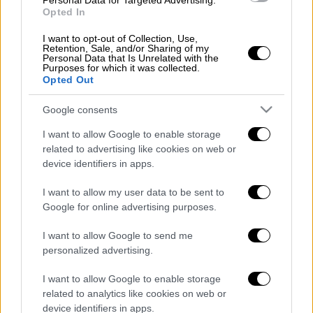
Personal Data for Targeted Advertising.
Ταξίδι, χωριό, Στεμνίτσα, κρύο, λάσπη, φύση,
Opted In
βροχή, υγρασία, ήλιος,
ζέστη
, παρέα, φίλοι,
εκκλησία, εγκαίνια, γλυκά, γλέντια, κεριά,
I want to opt-out of Collection, Use,
Retention, Sale, and/or Sharing of my
πρωί, βράδυ, αναρρίχηση, πεζοπορία, σκύλος,
Personal Data that Is Unrelated with the
Purposes for which it was collected.
κουτάβια, φαγητό, κήπος, ανθοφορία, άνοιξη,
Opted Out
ουρανός, σύννεφα, χώμα, γνωριμίες,
Google consents
υπόσχεση…
I want to allow Google to enable storage
Πάσχα!
related to advertising like cookies on web or
device identifiers in apps.
Τι θέλει ένα Πάσχα για να είναι
όμορφο
;
I want to allow my user data to be sent to
Θέλει παρέα, θέλει βόλτες,
θέλει ξάπλες
,
Google for online advertising purposes.
θέλει φύση, θέλει γέλια, θέλει χαρά, θέλει
I want to allow Google to send me
εξερεύνηση, θέλει φαγητό (με δοκιμαστικό
personalized advertising.
και επιτυχημένο ψήσιμο στον ξυλόφουρνο),
θέλει φυσικά Στεμνίτσα
και πάλι απ' την
I want to allow Google to enable storage
αρχή!
related to analytics like cookies on web or
device identifiers in apps.