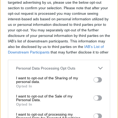
targeted advertising by us, please use the below opt-out
section to confirm your selection. Please note that after your
Προσθέστε το ΕΘΝΟΣ στη Google
opt-out request is processed you may continue seeing
interest-based ads based on personal information utilized by
Πλάι στα
κεφαλοχώρια
της ορεινής
us or personal information disclosed to third parties prior to
Αρκαδίας
, τη Βυτίνα και τη Δημητσάνα, ένα
your opt-out. You may separately opt-out of the further
disclosure of your personal information by third parties on the
μικρό πετρόχτιστο
χωριό
με φινέτσα και
IAB’s list of downstream participants. This information may
αρχοντιά προσελκύει πολλούς επισκέπτες
also be disclosed by us to third parties on the
IAB’s List of
κάθε χρόνο, ειδικά τους ανοιξιάτικους μήνες
Downstream Participants
that may further disclose it to other
και τώρα το Πάσχα. Το όνομα
Στεμνίτσα
στα
third parties.
σλάβικα σημαίνει «τόπος σκιερός και
Please note that this website/app uses one or more Google
Personal Data Processing Opt Outs
δασώδης» καθώς το χωριό βρίσκεται
services and may gather and store information including but
«φωλιασμένο» μέσα σε ένα πυκνό,
not limited to your visit or usage behaviour. You may click to
I want to opt-out of the Sharing of my
personal data.
grant or deny consent to Google and its third-party tags to
καταπράσινο δάσος: έλατα, πλατάνια,
Opted In
use your data for below specified purposes in below Google
καρυδιές, κερασιές,
καστανιές
και ακακίες
consent section.
I want to opt-out of the Sale of my
συνθέτουν ένα μοναδικό σκηνικό
στα 1100
Personal Data.
Opted In
μέτρα υψόμετρο.
I want to opt-out of processing my