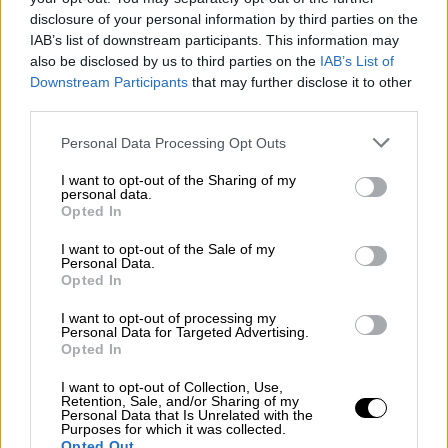
εντυπωσιακά τρεχούμενα νερά του εκ των
disclosure of your personal information by third parties on the
έσω
, και αυτό γιατί πίσω από τη βάση του
IAB’s list of downstream participants. This information may
καταρράκτη βρίσκεται μια μικρή σπηλιά που
also be disclosed by us to third parties on the
IAB’s List of
μπορεί ο επισκέπτης να προσεγγίσει, με
Downstream Participants
that may further disclose it to other
αρκετή βεβαίως προσοχή,
λόγω της
third parties.
ολισθηρότητας από τα τρεχούμενα νερά
.
Please note that this website/app uses one or more Google
Personal Data Processing Opt Outs
services and may gather and store information including but
Όπως γράφει το
travel-inspiration.gr
,
not limited to your visit or usage behaviour. You may click to
I want to opt-out of the Sharing of my
personal data.
πρόκειται για μια
εμπειρία που δύσκολα
grant or deny consent to Google and its third-party tags to
Opted In
μπορεί να συγκριθεί με οτιδήποτε άλλο
. Το
use your data for below specified purposes in below Google
consent section.
μονοπάτι, αν και στενό, είναι εύκολα
I want to opt-out of the Sale of my
Personal Data.
προσβάσιμο και από τις δύο άκρες του
Opted In
καταρράκτη, κυρίως τους καλοκαιρινούς
I want to opt-out of processing my
μήνες που ο πάγος δεν έχει κάνει ακόμα την
Personal Data for Targeted Advertising.
Opted In
εμφάνισή του. Η «τρισδιάστατη» αυτή
εμπειρία
παραπέμπει σε εικόνες παραμυθιού
,
I want to opt-out of Collection, Use,
Retention, Sale, and/or Sharing of my
με
μοναδικά συναισθήματα
, γεμάτα μυστήριο
Personal Data that Is Unrelated with the
Purposes for which it was collected.
και περιπέτεια.
Opted Out