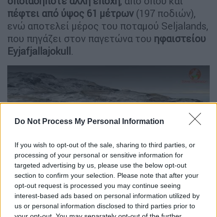
οποιαδήποτε άλλη εποχή
, από όπου και
πέφτει από ύψος 61 μέτρων
(197 ποδιών),
ενώ αποτελεί μέρος του ποταμού Seljalands,
που πηγάζει στον παγετώνα του
ηφαιστείου
Eyjafjallajokull
.
Do Not Process My Personal Information
video
If you wish to opt-out of the sale, sharing to third parties, or
processing of your personal or sensitive information for
targeted advertising by us, please use the below opt-out
section to confirm your selection. Please note that after your
opt-out request is processed you may continue seeing
Όμως το πιο
μαγικό σημείο του καταρράκτη
interest-based ads based on personal information utilized by
είναι ότι σου δίνει τη δυνατότητα να δεις τα
us or personal information disclosed to third parties prior to
your opt-out. You may separately opt-out of the further