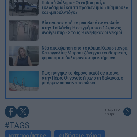
Παλαιό Φάληρο - Οι εκβιασμοί, οι
ξυλοδαρμοί και τα προσωνύμια «πίτμπουλ»
και «μπουλντόγκ»
Βίντεο-σοκ από το μακελειό σε σχολείο
στην Ταϊλάνδη: Η στιγμή που ο 14χρονος
ανοίγει πυρ - Στους 9 ανέβηκαν οι νεκροί
Νέα αποχώρηση από το κόμμα Καρυστιανού:
Καταγγελίες Μπρουτζάκη για «αυθαιρεσία,
φίμωση και δολοφονία χαρακτήρων»
Πώς πνίγηκε το 4χρονο παιδί σε πισίνα
στην Πάρο: Οι γονείς ήταν στη θάλασσα, ο
μπάρμαν έπεσε να το σώσει
επόμενο
άρθρο
#TAGS
καταρράκτες
ειδήσεις τώρα