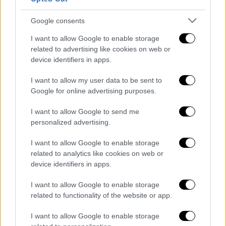
Όμως, αν ο Seljalandsfoss
προσφέρει μια
Google consents
τόσο δυνατή εμπειρία, ένας ακόμα
καταρράκτης
, άσημος για τα δεδομένα της
I want to allow Google to enable storage
related to advertising like cookies on web or
χώρας, συμπληρώνει τον πρώτο καταρράκτη,
device identifiers in apps.
με ακόμα
ομορφότερες και άκρως
εντυπωσιακές εικόνες
.
I want to allow my user data to be sent to
Google for online advertising purposes.
Τοποθετείται μερικά μέτρα μακρύτερα από
I want to allow Google to send me
τον Seljalandsfoss, στο ίδιο λιβάδι, μα δεν
personalized advertising.
είναι ευδιάκριτος με την πρώτη ματιά.
Ονομάζεται Gljufrabui και χάνεται μέσα σε
I want to allow Google to enable storage
έναν βράχο, χωρίς να επιδεικνύει τη δική
related to analytics like cookies on web or
device identifiers in apps.
του μαγεία
. Όμως ακόμα και αν η φύση δεν
του χάρισε την ορατότητα που του αρμόζει,
I want to allow Google to enable storage
ο άνθρωπος βρήκε τον τρόπο να κλέψει λίγη
related to functionality of the website or app.
από τη μαγεία του, με τον πιο υπέροχο
I want to allow Google to enable storage
τρόπο.