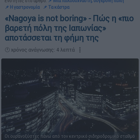
Ενότητες στο άρθρο:
📌 Μια πολυσύχναστη, σύγχρονη πόλη
📌 Η γαστρονομία
📌 Τα κάστρα
«Nagoya is not boring» - Πώς η «πιο
βαρετή πόλη της Ιαπωνίας»
αποτάσσεται τη φήμη της
🕛 χρόνος ανάγνωσης: 4 λεπτά ┋
Οι ουρανοξύστες πάνω από τον κεντρικό σιδηροδρομικό σταθμό