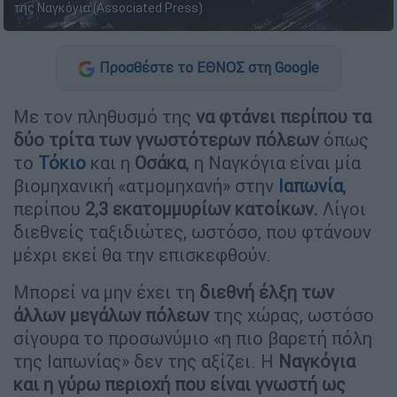
της Ναγκόγια (Associated Press)
Προσθέστε το ΕΘΝΟΣ στη Google
Με τον πληθυσμό της
να φτάνει περίπου τα
δύο τρίτα των γνωστότερων πόλεων
όπως
το
Τόκιο
και η
Οσάκα
, η Ναγκόγια είναι μία
βιομηχανική «ατμομηχανή» στην
Ιαπωνία
,
περίπου
2,3 εκατομμυρίων κατοίκων.
Λίγοι
διεθνείς ταξιδιώτες, ωστόσο, που φτάνουν
μέχρι εκεί θα την επισκεφθούν.
Μπορεί να μην έχει τη
διεθνή έλξη των
άλλων μεγάλων πόλεων
της χώρας, ωστόσο
σίγουρα το προσωνύμιο «η πιο βαρετή πόλη
της Ιαπωνίας» δεν της αξίζει. Η
Ναγκόγια
και η γύρω περιοχή που είναι γνωστή ως