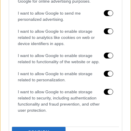
Google for online advertising purposes.
όροφο.
I want to allow Google to send me
Η γαστρονομία
personalized advertising.
Το Nagoya-meshi, τοπική κουζίνα της
I want to allow Google to enable storage
Ναγκόγια, συμβολίζει την ιστορική θέση της
related to analytics like cookies on web or
device identifiers in apps.
πόλης τόσο ως λιμάνι όσο και ως μέρος της
διαδρομής Tokaido που συνέδεε τις
I want to allow Google to enable storage
πρωτεύουσες Κιότο και Έντο,
όπως ήταν
related to functionality of the website or app.
γνωστό στο παρελθόν το Τόκιο
.
I want to allow Google to enable storage
Περιλαμβάνει τα πάντα, από
φτερούγες
related to personalization.
κοτόπουλου και νουντλς,
μέχρι πιο
«περιπετειώδεις» επιλογές, όπως το
ωμό
I want to allow Google to enable storage
related to security, including authentication
σασίμι κοτόπουλου.
functionality and fraud prevention, and other
user protection.