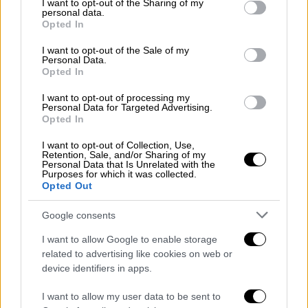
not limited to your visit or usage behaviour. You may click to
I want to opt-out of the Sharing of my
personal data.
grant or deny consent to Google and its third-party tags to
View this post on Instagram
Opted In
use your data for below specified purposes in below Google
consent section.
I want to opt-out of the Sale of my
Personal Data.
Opted In
I want to opt-out of processing my
Personal Data for Targeted Advertising.
Opted In
I want to opt-out of Collection, Use,
Retention, Sale, and/or Sharing of my
Οι
τρεις ουρανοξύστες διαθέτουν ένα
Personal Data that Is Unrelated with the
Purposes for which it was collected.
αλληλένδετο σύνολο από ορόφους
Opted Out
εστιατορίων στον 12ο και 13ο όροφο, με 75
εστιατόρια για κάθε γούστο και
Google consents
προϋπολογισμό που αποτελούν μια
I want to allow Google to enable storage
εξαιρετική εισαγωγική ή εξερευνητική
related to advertising like cookies on web or
εμπειρία. Δύο από τους ουρανοξύστες
device identifiers in apps.
διαθέτουν καφετέριες και εστιατόρια με
I want to allow my user data to be sent to
απίστευτη πανοραμική θέα στον 51ο ή 52ο