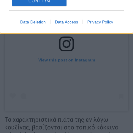
CONFIRM
Data Deletion
Data Access
Privacy Policy
View this post on Instagram
Τα χαρακτηριστικά πιάτα της εν λόγω
κουζίνας, βασίζονται στο τοπικό κόκκινο