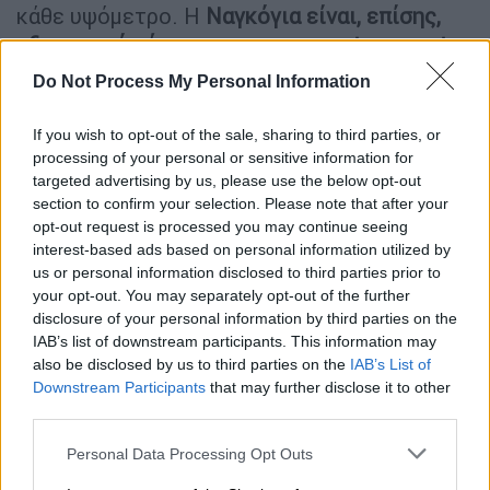
κάθε υψόμετρο. Η
Ναγκόγια είναι, επίσης,
εξαιρετικό μέρος για τους πιο extravagant
επισκέπτες.
Εκεί, στους ουρανοξύστες
Do Not Process My Personal Information
ακριβώς πάνω από τον κεντρικό
σιδηροδρομικό σταθμό, βρίσκεται το
If you wish to opt-out of the sale, sharing to third parties, or
Nagoya Marriott Associa, με εξαιρετική θέα
processing of your personal or sensitive information for
targeted advertising by us, please use the below opt-out
στην πόλη.
section to confirm your selection. Please note that after your
opt-out request is processed you may continue seeing
interest-based ads based on personal information utilized by
us or personal information disclosed to third parties prior to
your opt-out. You may separately opt-out of the further
disclosure of your personal information by third parties on the
IAB’s list of downstream participants. This information may
also be disclosed by us to third parties on the
IAB’s List of
Downstream Participants
that may further disclose it to other
third parties.
Please note that this website/app uses one or more Google
Personal Data Processing Opt Outs
services and may gather and store information including but