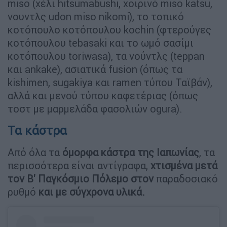
miso (χέλι hitsumabushi, χοιρινό miso katsu,
νουντλς udon miso nikomi), το τοπικό
κοτόπουλο κοτόπουλου kochin (φτερούγες
κοτόπουλου tebasaki και το ωμό σασίμι
κοτόπουλου toriwasa), τα νούντλς (teppan
και ankake), ασιατικά fusion (όπως τα
kishimen, sugakiya και ramen τύπου Ταϊβάν),
αλλά και μενού τύπου καφετέριας (όπως
τοστ με μαρμελάδα φασολιών ogura).
Τα κάστρα
Από όλα τα
όμορφα κάστρα της Ιαπωνίας
, τα
περισσότερα είναι αντίγραφα,
χτισμένα μετά
τον Β' Παγκόσμιο Πόλεμο στον
παραδοσιακό
ρυθμό
και με σύγχρονα υλικά.