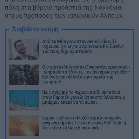
πόλη στα βόρεια προάστια της Ναγκόγια,
στους πρόποδες των ιαπωνικών Άλπεων.
Διαβάστε ακόμη
Από το Μίσιγκαν στον Λευκό Οίκο: Τι
σημαίνει η νίκη του Αμπντούλ Ελ-Σαγέντ
για τους Δημοκρατικούς
O στρατηγός ήταν σχιζοφρενής, εμμονικός,
πλησίαζε τα 75 όταν τον αντάμωσε η δόξα –
Εκείνος που άλλαξε την πορεία της
Ιστορίας!
Πώς πνίγηκε το 4χρονο παιδί σε πισίνα
στην Πάρο: Οι γονείς ήταν στη θάλασσα, ο
μπάρμαν έπεσε να το σώσει
Εκρηκτικό κοκτέιλ ζέστης και ισχυρών
ανέμων σήμερα: Σε κατάσταση Red Code η
Αττική και άλλες 5 περιοχές