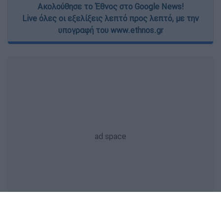
Ακολούθησε το Έθνος στο Google News!
Live όλες οι εξελίξεις λεπτό προς λεπτό, με την
υπογραφή του www.ethnos.gr