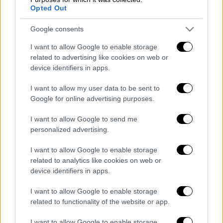
Opted Out
θάλασσα, πλούσια σε φυσικές ομορφιές και
γεωλογικά αποθέματα.
Google consents
Κομβικός σταθμός στο «Δρόμο του
I want to allow Google to enable storage
Μεταξιού», με τις μυθικές πόλεις της Χίβα,
related to advertising like cookies on web or
device identifiers in apps.
Μπουχάρα και Σαμαρκάνδη, η χώρα απέκτησε
πλούτο και δύναμη και ανέδειξε τον
I want to allow my user data to be sent to
ισλαμικό πολιτισμό με σπάνιας ομορφιάς,
Google for online advertising purposes.
περίλαμπρα αρχιτεκτονικά μνημεία.
I want to allow Google to send me
personalized advertising.
Διαβάστε περισσότερα
στο
http://www.carnetdevoyage.gr
I want to allow Google to enable storage
related to analytics like cookies on web or
Διαβάστε ακόμη
device identifiers in apps.
Συνελήφθησαν δύο μέλη μαφίας στο
I want to allow Google to enable storage
Παλαιό Φάληρο - Οι εκβιασμοί, οι
related to functionality of the website or app.
ξυλοδαρμοί και τα προσωνύμια «πίτμπουλ»
και «μπουλντόγκ»
I want to allow Google to enable storage