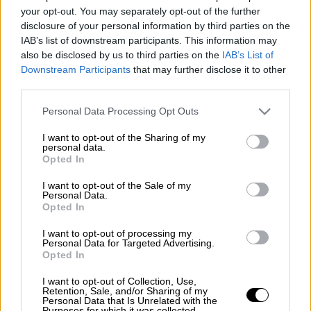
Προσθέστε το ΕΘΝΟΣ στη Google
your opt-out. You may separately opt-out of the further
disclosure of your personal information by third parties on the
IAB’s list of downstream participants. This information may
Το
Ουζμπεκιστάν
βρίσκεται στην καρδιά της
also be disclosed by us to third parties on the
IAB’s List of
κεντρικής Ασίας και διαθέτει μερικά από τα
Downstream Participants
that may further disclose it to other
πιο απίθανα αξιοθέατα της περιοχής κατά
third parties.
μήκος του δρόμου του μεταξιού, του αρχαίου
Please note that this website/app uses one or more Google
Personal Data Processing Opt Outs
δικτύου εμπορικών διαδρομών που συνέδεε
services and may gather and store information including but
την Κίνα με την Ευρώπη. Γενέτειρα του
not limited to your visit or usage behaviour. You may click to
I want to opt-out of the Sharing of my
personal data.
Τουρκο-Μογγόλου πολεμιστή του 14ου
grant or deny consent to Google and its third-party tags to
Opted In
use your data for below specified purposes in below Google
αιώνα Τιμούρ (ή Ταμερλάνος), το
consent section.
I want to opt-out of the Sale of my
Ουζμπεκιστάν βρέθηκε υπό τον ρωσικό ζυγό
Personal Data.
τον 19ο αιώνα πριν αποτελέσει κομμάτι της
Opted In
πρώην Σοβιετικής Ένωσης.
I want to opt-out of processing my
Personal Data for Targeted Advertising.
Tο Ουζμπεκιστάν, είναι ένα από τα λίκνα του
Opted In
ανθρώπινου πολιτισμού στην καρδιά της
I want to opt-out of Collection, Use,
κεντρικής Ασίας. Μια χώρα πανάρχαια,
Retention, Sale, and/or Sharing of my
Personal Data that Is Unrelated with the
μεσόγεια, περίκλειστη χωρίς πρόσβαση στη
Purposes for which it was collected.