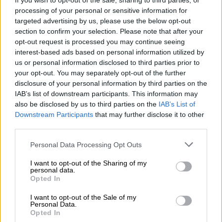
Προστασίας της Φύσης (ΕΕΠΦ
), Εθνικό
If you wish to opt-out of the sale, sharing to third parties, or
processing of your personal or sensitive information for
Χειριστή του Διεθνούς Προγράμματος
targeted advertising by us, please use the below opt-out
"Γαλάζια Σημαία" στην Ελλάδα,
section to confirm your selection. Please note that after your
ανακοινώθηκαν οι βραβεύσεις ακτών,
opt-out request is processed you may continue seeing
μαρινών και τουριστικών σκαφών. Οι
interest-based ads based on personal information utilized by
παραλίες του Δήμου Καντάνου-Σελίνου που
us or personal information disclosed to third parties prior to
your opt-out. You may separately opt-out of the further
πληρούν τα Κριτήρια του Προγράμματος και
disclosure of your personal information by third parties on the
βραβεύονται ανελλιπώς κάθε χρόνο από τη
IAB’s list of downstream participants. This information may
στιγμή που εντάχθηκαν στο Πρόγραμμα είναι:
also be disclosed by us to third parties on the
IAB’s List of
Παραλία Χαλίκια - Παλαιόχωρα, Παραλία
Downstream Participants
that may further disclose it to other
third parties.
Παχειά Άμμος - Παλαιόχωρα, Παραλία
Γραμμένο - Κουντούρα και Παραλία Σούγια -
Please note that this website/app uses one or more Google
Personal Data Processing Opt Outs
Σούγια.
services and may gather and store information including but
not limited to your visit or usage behaviour. You may click to
I want to opt-out of the Sharing of my
personal data.
Με 625 βραβευμένες ακτές, η Ελλάδα
grant or deny consent to Google and its third-party tags to
Opted In
use your data for below specified purposes in below Google
κατέχει και πάλι την 2η θέση παγκοσμίως
consent section.
I want to opt-out of the Sale of my
ανάμεσα σε 52 χώρες. Πρώτος νομός στην
Personal Data.
Ελλάδα αναδείχθηκε ο νομός Χαλκιδικής, με
Opted In