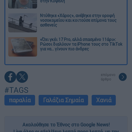
στην Κυψέλη
Ντύθηκε «Χάρος», ανέβηκε στην οροφή
νοσοκομείου και κοιτούσε επίμονα τους
ασθενείς
«Όχι γκέι 17 Pro, αλλά σπασμένο 11άρι»:
Ρώσοι διαλύουν τα iPhone τους στο TikTok
για να... γίνουν πιο άνδρες
επόμενο
άρθρο
#TAGS
παραλία
Γαλάζια Σημαία
Χανιά
Ακολούθησε το Έθνος στο Google News!
Live όλες οι εξελίξεις λεπτό προς λεπτό, με την