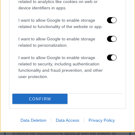
related to analytics like cookies on web or
υδάτων σε αυτήν να είναι «Εξαιρετική».
device identifiers in apps.
Καμία άλλη διαβάθμιση της ποιότητας, ακόμα
I want to allow Google to enable storage
και «Καλή», δεν είναι αποδεκτή από το
related to functionality of the website or app.
Πρόγραμμα. Η βράβευση έχει
διάρκεια
ενός
έτους. Και φέτος ο Δήμος Καντάνου-Σελίνου
I want to allow Google to enable storage
παρέχει ενισχυμένη ναυαγοσωστική κάλυψη
related to personalization.
διαθέτοντας πολλά χρήματα από τους
I want to allow Google to enable storage
δημοτικούς πόρους για την ασφάλεια των
related to security, including authentication
λουομένων. Η παραλία της Σούγιας διαθέτει
functionality and fraud prevention, and other
έναν ναυαγοσώστη, η παραλία Παχειά Άμμος
user protection.
διαθέτει δύο ναυαγοσώστες και η παραλία
του Ελαφονησίου διαθέτει ναυαγοσώστη με
το κόστος της ναυαγοσωστικής κάλυψης να
CONFIRM
ανέρχεται στο ποσό των 140.000 ευρώ.
Data Deletion
Data Access
Privacy Policy
Τα σχολιά σας δημοσιεύονται άμεσα με δική σας ευθύνη. Το