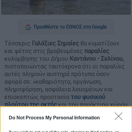
Προσθέστε το ΕΘΝΟΣ στη Google
Τέσσερις
Γαλάζιες Σημαίες
θα κυματίζουν
και φέτος στις βραβευμένες
παραλίες
κολύμβησης του Δήμου
Καντάνου - Σελίνου,
πιστοποιώντας ταυτόχρονα ότι οι παραλίες
αυτές πληρούν αυστηρά πρότυπα όσον
αφορά σε: «καθαριότητα, οργάνωση,
πληροφόρηση, ασφάλεια λουομένων και
επισκεπτών, προστασία
του φυσικού
πλούτου της ακτής
και του παράκτιου χώρου
και περιβαλλοντική ευαισθητοποίηση».
Do Not Process My Personal Information
Συγκεκριμένα, από την
Ελληνική Εταιρία