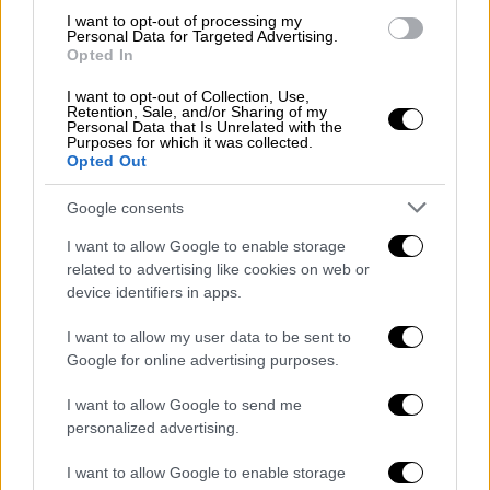
104 σημαίες και η Περιφέρεια της
Κρήτης
I want to opt-out of processing my
διατηρεί την πρώτη θέση με 146 σημαίες.
Personal Data for Targeted Advertising.
Opted In
Όπως ενημερώνει η δημοτική αρχή
Καντάνου
Σελίνου, «
...παρατηρείται σταθερή ανοδική
I want to opt-out of Collection, Use,
Retention, Sale, and/or Sharing of my
τάση με αύξηση των βραβευμένων ακτών
Personal Data that Is Unrelated with the
Purposes for which it was collected.
κάθε χρόνο, με τις βραβεύσεις να ξεπερνούν
Opted Out
και πάλι τις 600, και στο σύνολο των 52
χωρών που συμμετέχουν στο Πρόγραμμα, η
Google consents
Ελλάδα να κατέχει το 15% των βραβευμένων
I want to allow Google to enable storage
διεθνώς ακτών».
related to advertising like cookies on web or
device identifiers in apps.
Η «Γαλάζια Σημαία» αποτελεί το
πλέον
αναγνωρίσιμο και διαδεδομένο διεθνώς
I want to allow my user data to be sent to
Google for online advertising purposes.
οικολογικό σύμβολο ποιότητας στον κόσμο
και απονέμεται με αυστηρά κριτήρια σε
I want to allow Google to send me
οργανωμένες ακτές και μαρίνες. Απαραίτητη
personalized advertising.
προϋπόθεση για τη βράβευση μίας ακτής με
I want to allow Google to enable storage
τη «Γαλάζια Σημαία», είναι η ποιότητα