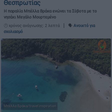
Θεσπρωτίας
Η παραλία Μπέλλα Βράκα ενώνει τα Σύβοτα με το
νησάκι Μεγάλο Μουρτεμένο
🕛 χρόνος ανάγνωσης: 2 λεπτά ┋ 🗣️
Ανοικτό για
σχολιασμό
Μπέλλα Βράκα/travel inspiration