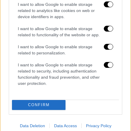
ξεχαστεί, ενώ η πρόσβαση στο νησί γίνεται
I want to allow Google to enable storage
χωρίς καν να βραχεί κανείς.
related to analytics like cookies on web or
device identifiers in apps.
Ωστόσο, η πρόσβαση στην
παραλία
, ακόμα και
με παλίρροια γίνεται με τα πόδια, όμως στο
I want to allow Google to enable storage
related to functionality of the website or app.
νησί δεν υπάρχουν ούτε τα απαραίτητα,
οπότε καλό είναι να είστε προετοιμασμένοι.
I want to allow Google to enable storage
Αρκεστείτε στον ήλιο, στη γαλαζοπράσινη
related to personalization.
θάλασσα και στην υπέροχη χρυσή αμμουδιά
I want to allow Google to enable storage
της. Και εάν πάλι θελήσετε το οτιδήποτε, τα
related to security, including authentication
Σύβοτα
απέχουν μόνο «μια ανάσα» δρόμο.
functionality and fraud prevention, and other
user protection.
Γραφική, μοναδική, μαγική και συνάμα
εξωτική και αστείρευτα γοητευτική
, είναι
σίγουρο πως θα σας κερδίσει με την πρώτη
CONFIRM
ματιά…
Data Deletion
Data Access
Privacy Policy