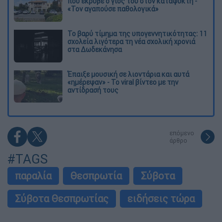
που έκρυβε ο γιος του στον καταψύκτη -
«Τον αγαπούσε παθολογικά»
Το βαρύ τίμημα της υπογεννητικότητας: 11
σχολεία λιγότερα τη νέα σχολική χρονιά
στα Δωδεκάνησα
Έπαιξε μουσική σε λιοντάρια και αυτά
«ημέρεψαν» - Το viral βίντεο με την
αντίδρασή τους
επόμενο
άρθρο
#TAGS
παραλία
Θεσπρωτία
Σύβοτα
Σύβοτα Θεσπρωτίας
ειδήσεις τώρα