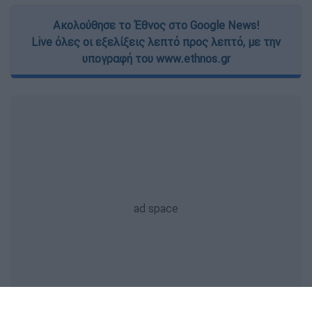
Ακολούθησε το Έθνος στο Google News!
Live όλες οι εξελίξεις λεπτό προς λεπτό, με την
υπογραφή του www.ethnos.gr