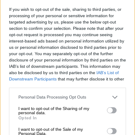
του και να δώσουν το όνομα Μπέλα Βράκα
στο όμορφο αυτό μέρος.
If you wish to opt-out of the sale, sharing to third parties, or
processing of your personal or sensitive information for
targeted advertising by us, please use the below opt-out
ΔΙΑΒΑΣΤΕ ΕΠΙΣΗΣ
section to confirm your selection. Please note that after your
opt-out request is processed you may continue seeing
Travel
|
17.08.2024 06:00
interest-based ads based on personal information utilized by
Δύο παραλίες της ανατολικής
us or personal information disclosed to third parties prior to
your opt-out. You may separately opt-out of the further
Αττικής που είναι ιδανικές για
disclosure of your personal information by third parties on the
οικογένειες με μικρά παιδιά
IAB’s list of downstream participants. This information may
also be disclosed by us to third parties on the
IAB’s List of
Downstream Participants
that may further disclose it to other
third parties.
Please note that this website/app uses one or more Google
Personal Data Processing Opt Outs
services and may gather and store information including but
not limited to your visit or usage behaviour. You may click to
I want to opt-out of the Sharing of my
personal data.
grant or deny consent to Google and its third-party tags to
Opted In
use your data for below specified purposes in below Google
video
consent section.
I want to opt-out of the Sale of my
Personal Data.