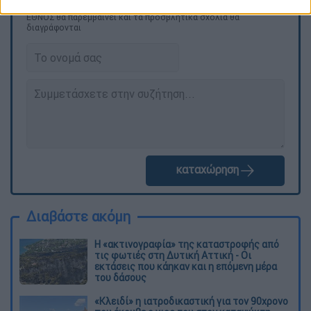
Τα σχολιά σας δημοσιεύονται άμεσα με δική σας ευθύνη. Το
ΕΘΝΟΣ θα παρεμβαίνει και τα προσβλητικά σχόλια θα
διαγράφονται
καταχώρηση
Διαβάστε ακόμη
Η «ακτινογραφία» της καταστροφής από
τις φωτιές στη Δυτική Αττική - Οι
εκτάσεις που κάηκαν και η επόμενη μέρα
του δάσους
«Κλειδί» η ιατροδικαστική για τον 90χρονο