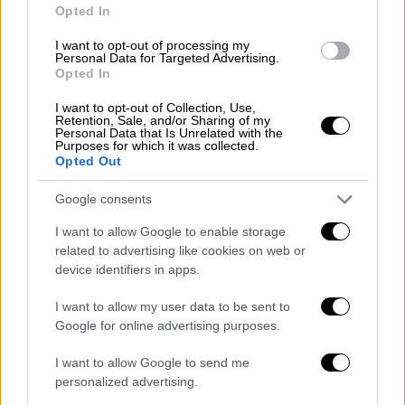
Opted In
I want to opt-out of processing my
Personal Data for Targeted Advertising.
Opted In
I want to opt-out of Collection, Use,
Η παραλία
Μπέλλα
Βράκα
ενώνει τα Σύβοτα
Retention, Sale, and/or Sharing of my
με το νησάκι
Μεγάλο Μουρτεμένο
, το οποίο
Personal Data that Is Unrelated with the
Purposes for which it was collected.
είναι και το τρίτο σε μέγεθος νησί των
Opted Out
Συβότων.
Google consents
Όταν έχει
παλίρροια
, ένα μέρος της παραλίας
I want to allow Google to enable storage
χάνεται κάτω
από την επιφάνεια της
related to advertising like cookies on web or
θάλασσας
, ενώ το νησί αποκόβεται από την
device identifiers in apps.
τόσο
κοντινή στεριά που απέχει μόλις 20
I want to allow my user data to be sent to
μέτρα.
Όμως σαν η άμπωτη αποτραβήξει τα
Google for online advertising purposes.
νερά της θάλασσας, ένας λεπτός ισθμός
πλάτους περίπου ενός μέτρου δημιουργεί
I want to allow Google to send me
μια δίδυμη παραλία που δύσκολα μπορεί να
personalized advertising.