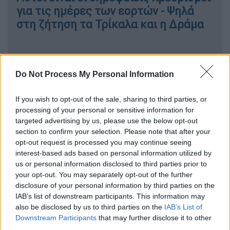
για τις ημέρες των εορτών - Ψηλά
στη ζήτηση τα Τρίκαλα και η Δράμα
Πέρα από τις καθιερωμένες διαδρομές στα
Do Not Process My Personal Information
Ζαγοροχώρια
, υπάρχει ένα κομμάτι λιγότερο
γνωστό και «περπατημένο», με μικρά και
If you wish to opt-out of the sale, sharing to third parties, or
processing of your personal or sensitive information for
γαλήνια χωριά που δεν έχουν να ζηλέψουν
targeted advertising by us, please use the below opt-out
τίποτα σε ομορφιά. Το Καπέσοβο, σε
section to confirm your selection. Please note that after your
απόσταση περίπου 43 χλμ. από τα Ιωάννινα,
opt-out request is processed you may continue seeing
είναι ένα από τα πιο καλοδιατηρημένα χωριά
interest-based ads based on personal information utilized by
us or personal information disclosed to third parties prior to
του Ζαγορίου, ιδανικό για όσους αναζητούν
your opt-out. You may separately opt-out of the further
ήρεμες αποδράσεις. Ένα ορεινό ησυχαστήριο
disclosure of your personal information by third parties on the
περιτριγυρισμένο από την άγρια φύση της
IAB’s list of downstream participants. This information may
Ηπείρου.
also be disclosed by us to third parties on the
IAB’s List of
Downstream Participants
that may further disclose it to other
Ένα χωριό στα 1.120 μέτρα
third parties.