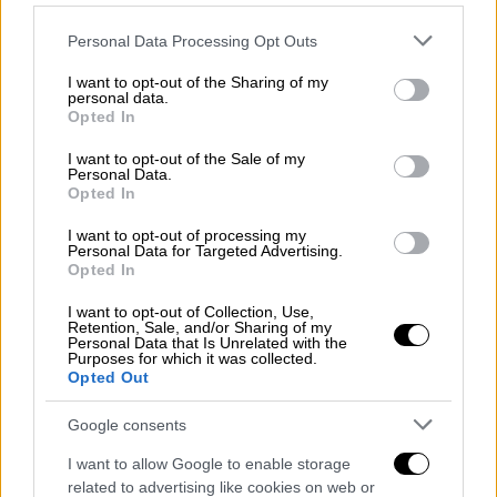
Please note that this website/app uses one or more Google
Personal Data Processing Opt Outs
Στο
Καπέσοβο
- αναφέρει το
travelgo
-θα
services and may gather and store information including but
εισπνεύσετε τον καθαρό αέρα του βουνού
not limited to your visit or usage behaviour. You may click to
I want to opt-out of the Sharing of my
personal data.
στα 1.120 μέτρα υψόμετρο, θα απολαύσετε
grant or deny consent to Google and its third-party tags to
Opted In
τη βόλτα σας στα πέτρινα καλντερίμια και θα
use your data for below specified purposes in below Google
consent section.
θαυμάσετε τα αρχοντικά με την παραδοσιακή
I want to opt-out of the Sale of my
Personal Data.
ζαγορίσια αρχιτεκτονική. Κάντε μια στάση
Opted In
στην πλατεία του χωριού για να απολαύσετε
I want to opt-out of processing my
τον καφέ σας, γλυκό ή μεζέδες στο
Personal Data for Targeted Advertising.
Opted In
παραδοσιακό καφενείο «
Μεζαριά
» που
βρίσκεται εκεί.
I want to opt-out of Collection, Use,
Retention, Sale, and/or Sharing of my
Personal Data that Is Unrelated with the
Καθώς χαζεύετε τη θέα, το βλέμμα σας θα
Purposes for which it was collected.
πέσει σε ένα όμορφο κτήριο. Πρόκειται για
Opted Out
την Πασχάλειο Σχολή, η οποία
Google consents
ολοκληρώθηκε το 1861 και ήταν δωρεά δύο
επιφανών κατοίκων, του Κωνσταντίνου και
I want to allow Google to enable storage
related to advertising like cookies on web or