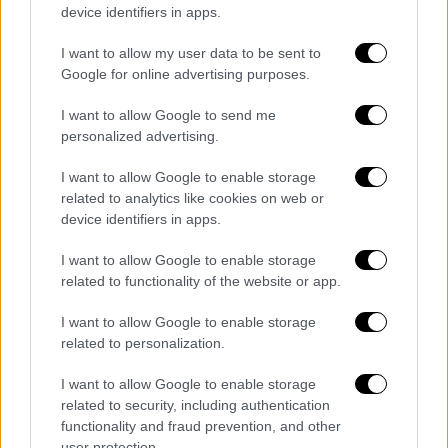
του Παύλου Πασχάλη. Ήταν η μεγαλύτερη
device identifiers in apps.
σχολή του Ζαγορίου και λειτουργούσε μέχρι
και το 1985. Η
Πασχάλειος
Σχολή
οφείλει τη
I want to allow my user data to be sent to
φήμη της στη βιβλιοθήκη της και κυρίως στο
Google for online advertising purposes.
γνήσιο αντίτυπο της Χάρτας του Ρήγα
I want to allow Google to send me
Φεραίου που φυλάσσεται εκεί. Σήμερα ο
personalized advertising.
πολιτιστικός σύλλογος του χωριού
I want to allow Google to enable storage
διαμόρφωσε το ισόγειο σε λαογραφικό
related to analytics like cookies on web or
μουσείο που αναπαριστά μια παραδοσιακή
device identifiers in apps.
ζαγορίσια κατοικία.
I want to allow Google to enable storage
Το Καπέσοβο, όμως, φημίζεται και για τους
related to functionality of the website or app.
ζωγράφους - αγιογράφους του, γνωστούς ως
I want to allow Google to enable storage
«
μπογάδες
», οι οποίοι κόσμησαν κατά τον
related to personalization.
18ο και 19ο αιώνα δεκάδες ναούς στην
Ήπειρο. Μια επίσκεψη στην εκκλησία του
I want to allow Google to enable storage
Αγίου Νικολάου (1793) που βρίσκεται εδώ,
related to security, including authentication
functionality and fraud prevention, and other
αποδεικνύει περίτρανα τη σπουδαιότητα της
user protection.