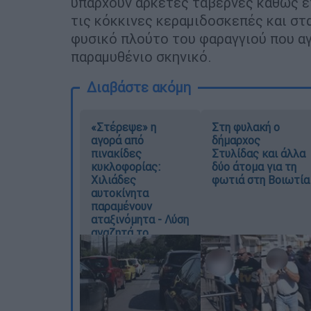
υπάρχουν αρκετές ταβέρνες καθώς επ
τις κόκκινες κεραμιδοσκεπές και στ
φυσικό πλούτο του φαραγγιού που αγ
παραμυθένιο σκηνικό.
Διαβάστε ακόμη
«Στέρεψε» η
Στη φυλακή ο
αγορά από
δήμαρχος
πινακίδες
Στυλίδας και άλλα
κυκλοφορίας:
δύο άτομα για τη
Χιλιάδες
φωτιά στη Βοιωτία
αυτοκίνητα
παραμένουν
αταξινόμητα - Λύση
αναζητά το
υπουργείο