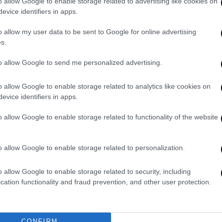
o allow Google to enable storage related to advertising like cookies on
evice identifiers in apps.
ει
αλευρομουτζουρώματα
. Ένα έθιμο
ό, η έναρξη του οποίου χρονολογείται στο
o allow my user data to be sent to Google for online advertising
ατεβαίνουν στην αγορά, όπου γίνεται το
s.
ε φούμο και αλεύρι αντίστοιχα. Τόνοι από
to allow Google to send me personalized advertising.
 κάθε κατεύθυνση και όλοι βάφονται στα
NEWS:
o allow Google to enable storage related to analytics like cookies on
evice identifiers in apps.
o allow Google to enable storage related to functionality of the website
εις ότι είσαι τόσο μακριά... Η
Αίγινα
αι αγαπημένες επιλογές για αποδράσεις
o allow Google to enable storage related to personalization.
υ σε ταξιδεύει σε άλλη εποχή, γραφικά
χαιολογικά μνημεία αλλά και μια πευκόφυτη
o allow Google to enable storage related to security, including
 βόλτες, το δεύτερο μεγαλύτερο νησί του
cation functionality and fraud prevention, and other user protection.
αλλαγές. Βόλτες στην περατζάδα του
 και παγωτό φυστίκι, εξορμήσεις στην
να, περίπατοι στην Παλιαχώρα, τη
CONFIRM