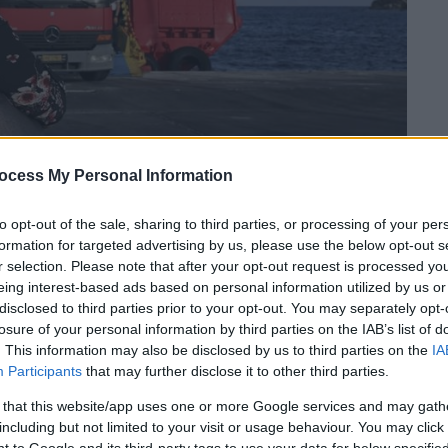
ocess My Personal Information
to opt-out of the sale, sharing to third parties, or processing of your per
formation for targeted advertising by us, please use the below opt-out s
 το ΕΘΝΟΣ στη Google
r selection. Please note that after your opt-out request is processed y
eing interest-based ads based on personal information utilized by us or
ί και μεγάλοι ανυπομονούν να απολαύσουν
disclosed to third parties prior to your opt-out. You may separately opt-
ας μια μίνι απόδραση σε κοντινούς
losure of your personal information by third parties on the IAB’s list of
. This information may also be disclosed by us to third parties on the
IA
Participants
that may further disclose it to other third parties.
 that this website/app uses one or more Google services and may gath
including but not limited to your visit or usage behaviour. You may click 