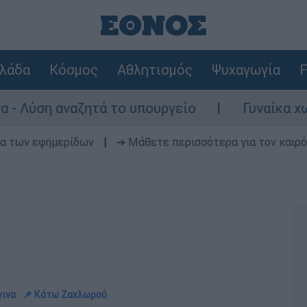
λάδα
Κόσμος
Αθλητισμός
Ψυχαγωγία
F
αναζητά το υπουργείο
Γυναίκα χωρίς τις 
δα των εφημερίδων
|
➔ Μάθετε περισσότερα για τον καιρό
γινα
📌 Κάτω Ζαχλωρού