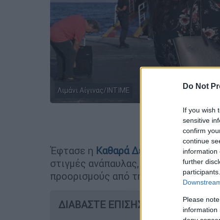
Do Not Pr
Λιμάνι Αίγινας/ΙΝΤΙΜΕ
If you wish 
sensitive in
Προσθέστε
confirm you
continue se
Έφτασε η
Καθαρά Δευτέρα
και μικρο
information 
στιγμές ανάπαυλας, προγραμματίζοντ
further disc
participants
προορισμούς από την Αθήνα.
Downstream 
Please note
ΔΙΑΒΑΣΤΕ ΕΠΙΣΗΣ
information 