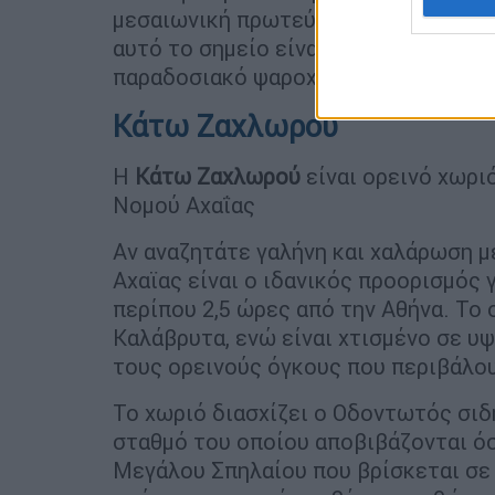
μεσαιωνική πρωτεύουσα του νησιού, 
αυτό το σημείο είναι μαγευτική), αλ
παραδοσιακό ψαροχώρι της Πέρδικας,
Κάτω Ζαχλωρού
Η
Κάτω Ζαχλωρού
είναι ορεινό χωρι
Νομού Αχαΐας
Αν αναζητάτε γαλήνη και χαλάρωση μ
Αχαϊας είναι ο ιδανικός προορισμός 
περίπου 2,5 ώρες από την Αθήνα. Το 
Καλάβρυτα, ενώ είναι χτισμένο σε υ
τους ορεινούς όγκους που περιβάλου
Το χωριό διασχίζει ο Οδοντωτός σι
σταθμό του οποίου αποβιβάζονται ό
Μεγάλου Σπηλαίου που βρίσκεται σε