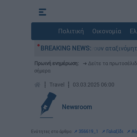
Πολιτική
Οικονομία
Ελ
ες αυτοκίνητα παραμένουν αταξινόμητα - Λύση 
BREAKING NEWS:
Πρωινή ενημέρωση:
➔ Δείτε τα πρωτοσέλι
σήμερα
┋
Travel
┋
03.03.2025 06:00
Newsroom
Ενότητες στο άρθρο:
📌 356619_1
📌 Γαλαξίδι
📌 Αί