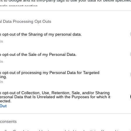
 to Google and its third-party tags to use your data for below specifi
ogle consent section.
ήνα βρίσκεται ο ιδανικός προορισμός
l Data Processing Opt Outs
o opt-out of the Sharing of my personal data.
In
o opt-out of the Sale of my Personal Data.
ι
αποτελεί αγαπημένο προορισμό για
In
ρκεια του χρόνου, αφού συνδυάζει αρμονικά
to opt-out of processing my Personal Data for Targeted
κός οικισμός με τα πέτρινα σοκάκια και τα
ing.
In
ούν το ένδοξο ναυτικό παρελθόν της
φτείτε το Ναυτικό και Ιστορικό Μουσείο,
o opt-out of Collection, Use, Retention, Sale, and/or Sharing
ersonal Data that Is Unrelated with the Purposes for which it
έχρι το ήσυχο λιμανάκι του Χηρόλακα και
lected.
ο πευκοδάσος απέναντι. Αν έχετε διάθεση
Out
 επισκεφτείτε τους Δελφούς, την Ιτέα αλλά
 σαββατόβραδο της Αποκριάς αναβιώνει ο
consents