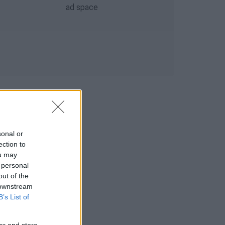
sonal or
ection to
ou may
 personal
out of the
 downstream
B’s List of
er and store