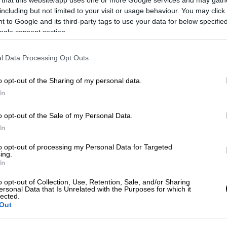
including but not limited to your visit or usage behaviour. You may click 
 to Google and its third-party tags to use your data for below specifi
ogle consent section.
l Data Processing Opt Outs
o opt-out of the Sharing of my personal data.
 το ΕΘΝΟΣ στη Google
In
ε υψόμετρο 1450 με 1600 μέτρων,
βρίσκεται
o opt-out of the Sale of my Personal Data.
In
της Σαμαρίνας
, το οποίο θεωρείται το
ς αλλά και των Βαλκανίων, ενώ πολλοί
to opt-out of processing my Personal Data for Targeted
ing.
ική Πρωτεύουσα της Πίνδου”.
In
o opt-out of Collection, Use, Retention, Sale, and/or Sharing
ersonal Data that Is Unrelated with the Purposes for which it
lected.
Out
 ορεινά του νομού