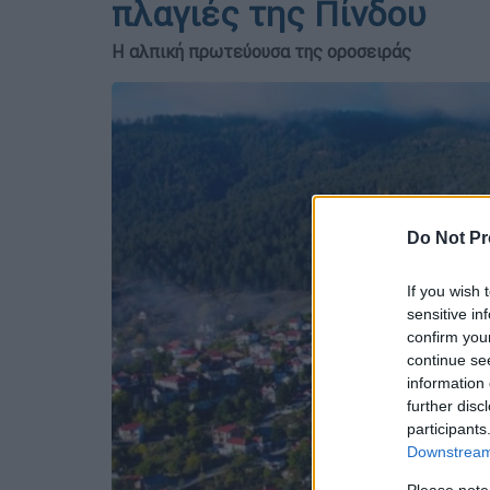
πλαγιές της Πίνδου
Η αλπική πρωτεύουσα της οροσειράς
Do Not Pr
If you wish 
sensitive in
confirm you
continue se
information 
further disc
participants
Downstream 
Please note