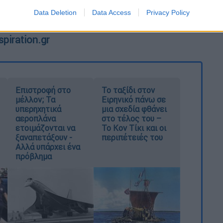
Data Deletion
Data Access
Privacy Policy
spiration.gr
Επιστροφή στο
Το ταξίδι στον
μέλλον; Τα
Ειρηνικό πάνω σε
υπερηχητικά
μια σχεδία φθάνει
αεροπλάνα
στο τέλος του –
ετοιμάζονται να
Το Κον Τίκι και οι
ξαναπετάξουν -
περιπέτειές του
Αλλά υπάρχει ένα
πρόβλημα