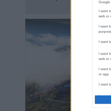
Google 
I want t
web or d
I want t
purpose
I want 
I want t
web or d
I want t
or app.
I want t
I want t
authenti