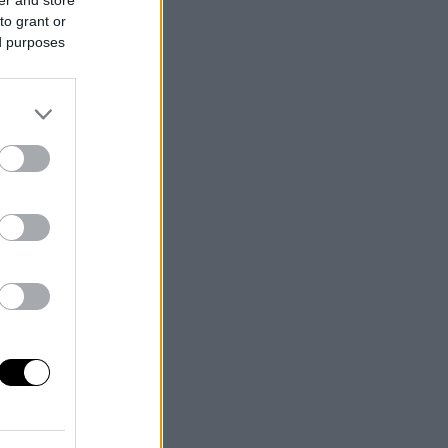
to grant or
ed purposes