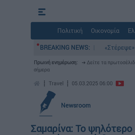
Πολιτική
Οικονομία
Ελ
τα μελτέμια στο Αιγαίο
BREAKING NEWS:
«Στέρεψε» η αγορ
Πρωινή ενημέρωση:
➔ Δείτε τα πρωτοσέλι
σήμερα
┋
Travel
┋
05.03.2025 06:00
Newsroom
Σαμαρίνα: Το ψηλότερο