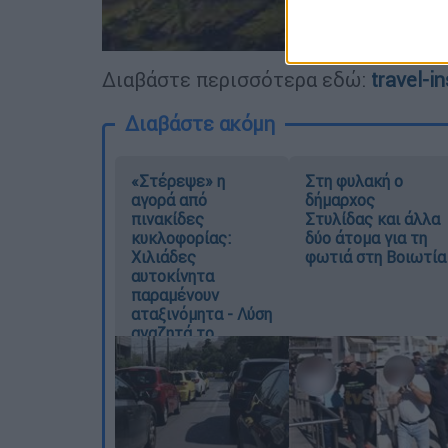
Διαβάστε περισσότερα εδώ:
travel-in
Διαβάστε ακόμη
«Στέρεψε» η
Στη φυλακή ο
αγορά από
δήμαρχος
πινακίδες
Στυλίδας και άλλα
κυκλοφορίας:
δύο άτομα για τη
Χιλιάδες
φωτιά στη Βοιωτία
αυτοκίνητα
παραμένουν
αταξινόμητα - Λύση
αναζητά το
υπουργείο