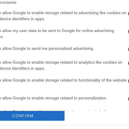
consents
o allow Google to enable storage related to advertising like cookies on
evice identifiers in apps.
o allow my user data to be sent to Google for online advertising
s.
to allow Google to send me personalized advertising.
o allow Google to enable storage related to analytics like cookies on
evice identifiers in apps.
o allow Google to enable storage related to functionality of the website
video
o allow Google to enable storage related to personalization.
o allow Google to enable storage related to security, including
CONFIRM
cation functionality and fraud prevention, and other user protection.