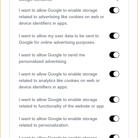
"ζωντανεύει" ?στις μαρμάρινες πλατείες, τα
νεοκλασικά αρχοντικά και το επιβλητικό
I want to allow Google to enable storage
δημαρχείο στην πλατεία Μιαούλη? που είναι
related to advertising like cookies on web or
σχεδιασμένο από τον Βαυαρό αρχιτέκτονα
device identifiers in apps.
Ερνέστο Τσίλλερ. Το Θέατρο Απόλλων
I want to allow my user data to be sent to
"φιλοξενεί" τακτικά παραστάσεις και
Google for online advertising purposes.
φεστιβάλ. Η λοφώδης συνοικία της 'Ανω
Σύρου εντυπωσιάζει με τα μεσαιωνικά
I want to allow Google to send me
personalized advertising.
σοκάκια και την υπέροχη θέα στη θάλασσα».
Τον κατάλογο του Griekenland.net
I want to allow Google to enable storage
συμπληρώνουν νησιά από τις Κυκλάδες, τα
related to analytics like cookies on web or
Δωδεκάνησα και τα Επτάνησα. ?
device identifiers in apps.
I want to allow Google to enable storage
Η νέα ?διάκριση εντάσσεται στις
related to functionality of the website or app.
ενημερωτικές προσπάθειες του
Δήμου
Σύρου-Ερμούπολης
για την ανάδειξη των
I want to allow Google to enable storage
διαφορετικών στοιχείων του προορισμού.
related to personalization.
«Η Σύρος διαθέτει έναν συνδυασμό
I want to allow Google to enable storage