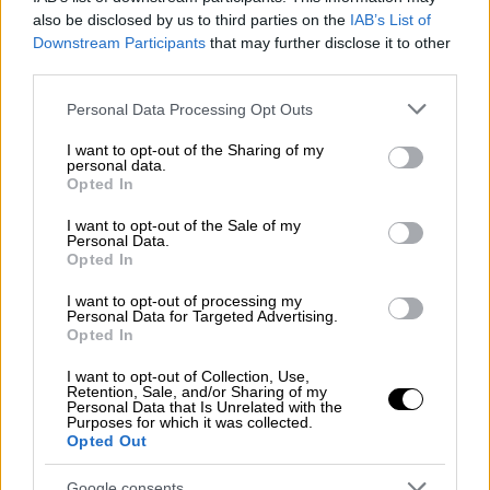
also be disclosed by us to third parties on the
IAB’s List of
Downstream Participants
that may further disclose it to other
third parties.
«Νεοκλασσική Κομψότητα»
Please note that this website/app uses one or more Google
Personal Data Processing Opt Outs
Σύμφωνα με τον δημοφιλέστερο
services and may gather and store information including but
not limited to your visit or usage behaviour. You may click to
I want to opt-out of the Sharing of my
ταξιδιωτικό ιστότοπο της
Ολλανδίας
? που
personal data.
grant or deny consent to Google and its third-party tags to
εξειδικεύεται αποκλειστικά στην Ελλάδα k?
Opted In
use your data for below specified purposes in below Google
αι που διαβάζουν εκατομμύρια ταξιδιώτες,
η
consent section.
I want to opt-out of the Sale of my
αρχόντισσα των Κυκλάδων κερδίζει την
Personal Data.
Opted In
πρωτιά.
I want to opt-out of processing my
«Νεοκλασσική Κομψότητα»
αποκαλεί την
Personal Data for Targeted Advertising.
Opted In
Σύρο
ο συντάκτης της λίστας τονίζοντας
πως «η πρωτεύουσα των Κυκλάδων
I want to opt-out of Collection, Use,
Retention, Sale, and/or Sharing of my
αποτελεί ένα ιδιαίτερο μείγμα ελληνικής
Personal Data that Is Unrelated with the
Purposes for which it was collected.
αισθητικής και ευρωπαϊκής μεγαλοπρέπειας.
Opted Out
Στην πόλη της
Ερμούπολης
η ιστορία
Google consents