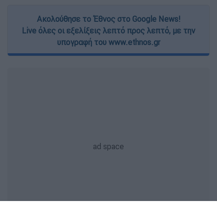
Ακολούθησε το Έθνος στο Google News!
Live όλες οι εξελίξεις λεπτό προς λεπτό, με την
υπογραφή του www.ethnos.gr