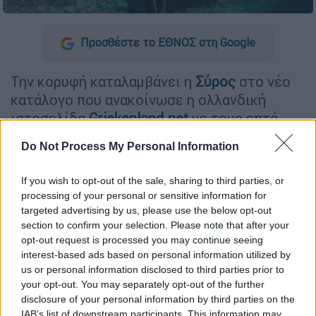
Προσθέστε το ΕΘΝΟΣ στη Google
Την κορυφή καταλαμβάνει η
Σύρος
στο νέο
κατάλογο που ανακοίνωσε η ολλανδική
ιστοσελίδα
Griekenland.net
με τους επτά
καλύτερους
ανεξερεύνητους νησιωτικούς
Do Not Process My Personal Information
προορισμούς της Ελλάδας που ξεχωρίζουν
για τον πολιτισμό και την γαλήνια ενέργεια
If you wish to opt-out of the sale, sharing to third parties, or
τους.
processing of your personal or sensitive information for
targeted advertising by us, please use the below opt-out
section to confirm your selection. Please note that after your
ΔΙΑΒΑΣΤΕ ΕΠΙΣΗΣ
opt-out request is processed you may continue seeing
interest-based ads based on personal information utilized by
Travel
|
22.05.2025 05:20
us or personal information disclosed to third parties prior to
Σύρος: Ένα ιδανικός καλοκαιρινός
your opt-out. You may separately opt-out of the further
προορισμός
disclosure of your personal information by third parties on the
IAB’s list of downstream participants. This information may