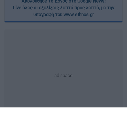
Ακολούθησε το Έθνος στο Google News!
Live όλες οι εξελίξεις λεπτό προς λεπτό, με την
υπογραφή του www.ethnos.gr