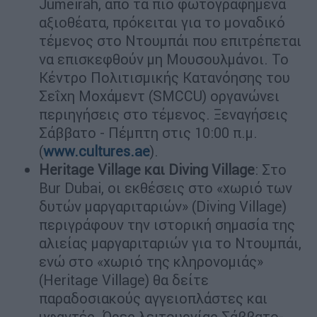
Jumeirah, από τα πιο φωτογραφημένα
αξιοθέατα, πρόκειται για το μοναδικό
τέμενος στο Ντουμπάι που επιτρέπεται
να επισκεφθούν μη Μουσουλμάνοι. Το
Κέντρο Πολιτισμικής Κατανόησης του
Σεΐχη Μοχάμεντ (SMCCU) οργανώνει
περιηγήσεις στο τέμενος. Ξεναγήσεις
Σάββατο - Πέμπτη στις 10:00 π.μ.
(
www.cultures.ae
).
Heritage Village και Diving Village
: Στο
Bur Dubai, οι εκθέσεις στο «χωριό των
δυτών μαργαριταριών» (Diving Village)
περιγράφουν την ιστορική σημασία της
αλιείας μαργαριταριών για το Ντουμπάι,
ενώ στο «χωριό της κληρονομιάς»
(Heritage Village) θα δείτε
παραδοσιακούς αγγειοπλάστες και
υφαντές. Ώρες λειτουργίας Σάββατο-