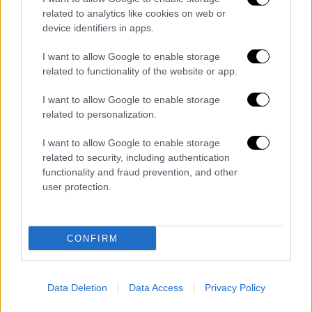
related to analytics like cookies on web or
Πώς θα πάτε:
Από Αθήνα, καθημερινά, με
device identifiers in apps.
την Emirates, με δυο πτήσεις, με
αεροσκάφος Boeing 777, στο διεθνές
I want to allow Google to enable storage
αεροδρόμιο του Ντουμπάι, που φτάνει –
related to functionality of the website or app.
και αναχωρεί- στον Τερματικό
I want to allow Google to enable storage
Αεροσταθμό 3 με τις υπερσύγχρονες
related to personalization.
εγκαταστάσεις. Το ταξίδι διαρκεί 4,30
I want to allow Google to enable storage
ώρες.
related to security, including authentication
Διαμονή:
Στο Ντουμπάι λειτουργούν
functionality and fraud prevention, and other
ξενοδοχεία πολυτελείας αλλά και πιο
user protection.
οικονομικά. Το Burj Al-Arab, 7 αστέρων,
έχει ύψος 320 μέτρα και ορθώνεται
πάνω σε ένα τεχνητό νησί λίγο έξω από
CONFIRM
την ακτογραμμή του Ντουμπάι.
Εξωτερικά έχει σχήμα ιστίου ενώ στο
Data Deletion
Data Access
Privacy Policy
εσωτερικό του σας υποδέχεται με
σιντριβάνια, ενυδρεία και ένα γαλάζιο