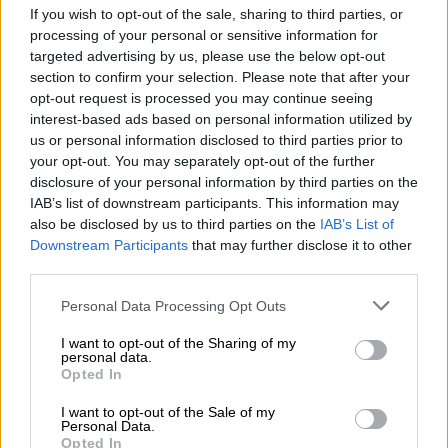
διαρκεί για έναν μήνα, συνοδεύεται από
If you wish to opt-out of the sale, sharing to third parties, or
αποκλειστικές προσφορές, ψυχαγωγία για
processing of your personal or sensitive information for
targeted advertising by us, please use the below opt-out
όλη την οικογένεια, εκδηλώσεις παγκοσμίου
section to confirm your selection. Please note that after your
επιπέδου, καθώς και δώρα σε μετρητά,
opt-out request is processed you may continue seeing
αυτοκίνητα και χρυσό. Διεξάγεται επί ένα
interest-based ads based on personal information utilized by
μήνα, από τις 26 Δεκεμβρίου 2018 έως τις 26
us or personal information disclosed to third parties prior to
your opt-out. You may separately opt-out of the further
Ιανουαρίου 2019, και τότε η πληρότητα των
disclosure of your personal information by third parties on the
ξενοδοχείων αγγίζει το ζενίθ
IAB’s list of downstream participants. This information may
(
www.visitdubai.com
).
also be disclosed by us to third parties on the
IAB’s List of
Downstream Participants
that may further disclose it to other
third parties.
Please note that this website/app uses one or more Google
Personal Data Processing Opt Outs
services and may gather and store information including but
not limited to your visit or usage behaviour. You may click to
I want to opt-out of the Sharing of my
personal data.
grant or deny consent to Google and its third-party tags to
Opted In
use your data for below specified purposes in below Google
consent section.
I want to opt-out of the Sale of my
Personal Data.
Opted In