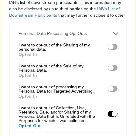
IAB’s list of downstream participants. This information may
ελεύθερος: «Δεν έχω σχέση. Αν είχα, οι
also be disclosed by us to third parties on the
IAB’s List of
δημοσιογράφοι θα την είχαν ξετρυπώσει».
Downstream Participants
that may further disclose it to other
third parties.
Please note that this website/app uses one or more Google
Personal Data Processing Opt Outs
services and may gather and store information including but
not limited to your visit or usage behaviour. You may click to
I want to opt-out of the Sharing of my
personal data.
grant or deny consent to Google and its third-party tags to
Opted In
use your data for below specified purposes in below Google
consent section.
I want to opt-out of the Sale of my
Personal Data.
Opted In
I want to opt-out of processing my
onur_tuna-1.jpg
Personal Data for Targeted Advertising.
Opted In
Ο Τούρκος ηθοποιός γεννήθηκε στις 2
I want to opt-out of Collection, Use,
Retention, Sale, and/or Sharing of my
Ιουλίου 1985 στα Δαρδανέλια και έχει ύψος
Personal Data that Is Unrelated with the
Purposes for which it was collected.
1,97!
Ο πατέρας του ήταν καθηγητής
Opted Out
Μαθηματικών, ενώ η μητέρα του, που