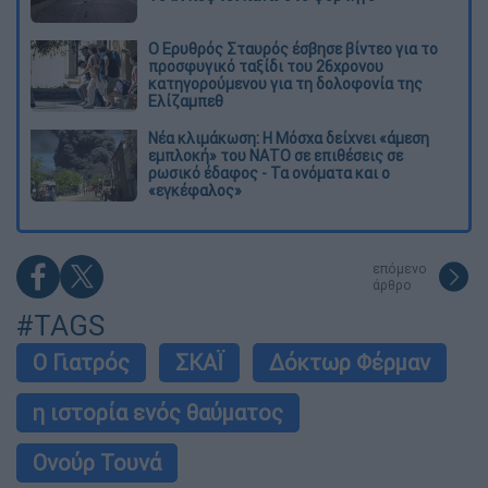
Ο Ερυθρός Σταυρός έσβησε βίντεο για το
προσφυγικό ταξίδι του 26χρονου
κατηγορούμενου για τη δολοφονία της
Ελίζαμπεθ
Νέα κλιμάκωση: Η Μόσχα δείχνει «άμεση
εμπλοκή» του ΝΑΤΟ σε επιθέσεις σε
ρωσικό έδαφος - Τα ονόματα και ο
«εγκέφαλος»
επόμενο
άρθρο
#TAGS
Ο Γιατρός
ΣΚΑΪ
Δόκτωρ Φέρμαν
η ιστορία ενός θαύματος
Ονούρ Τουνά