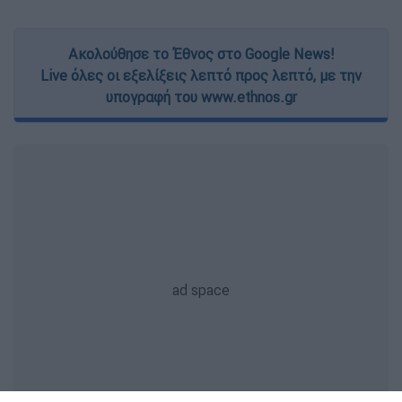
Ακολούθησε το Έθνος στο Google News!
Live όλες οι εξελίξεις λεπτό προς λεπτό, με την
υπογραφή του www.ethnos.gr