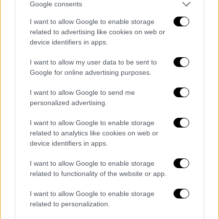
γεννήθηκε και μεγάλωσε στη Θεσσαλονίκη,
Google consents
ήταν κτηματομεσίτρια.
I want to allow Google to enable storage
related to advertising like cookies on web or
Μπορεί στα μαθητικά του χρόνια να ήταν
device identifiers in apps.
άτακτος και να ταλαιπωρούσε τους
δασκάλους του, ο Ονούρ ωστόσο ήταν
I want to allow my user data to be sent to
Google for online advertising purposes.
άριστος μαθητής. Παράλληλα από νωρίς
έδειξε την αγάπη του για την υποκριτική
I want to allow Google to send me
συμμετέχοντας σε κάθε θεατρική εκδήλωση
personalized advertising.
του σχολείου του.
I want to allow Google to enable storage
Μόλις αποφοίτησε από το λύκειο έδωσε
related to analytics like cookies on web or
device identifiers in apps.
εξετάσεις και πέρασε στο τμήμα
Οικονομικών του Πανεπιστημίου της
I want to allow Google to enable storage
Σμύρνης, το οποίο και τελείωσε με άριστα.
related to functionality of the website or app.
Ομως τελικά αποφάσισε να ακολουθήσει τον
I want to allow Google to enable storage
δρόμο της υποκριτικής.
Εκανε σπουδές σε
related to personalization.
δραματική σχολή της Κωνσταντινούπολης