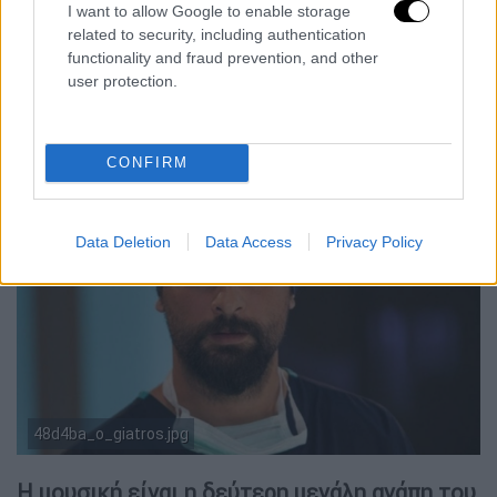
I want to allow Google to enable storage
και εν συνεχεία συμμετείχε στη σειρά «Hayat
related to security, including authentication
devam ediyor» («Η ζωή συνεχίζεται»). Από
functionality and fraud prevention, and other
εκεί και έπειτα έπαιξε σε έξι τηλεοπτικές
user protection.
σειρές και δύο κινηματογραφικές ταινίες.
CONFIRM
Data Deletion
Data Access
Privacy Policy
48d4ba_o_giatros.jpg
Η μουσική είναι η δεύτερη μεγάλη αγάπη του