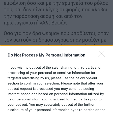
εμφάνιση όσο και με την ερμηνεία του ρόλου
του, και δεν είναι λίγες οι φορές που κλέβει
την παράσταση ακόμη και από τον
πρωταγωνιστή «Αλί Βεφά».
Οσο για τον δρα Φέρμαν που υποδύεται, όταν
τον ρωτούν οι δημοσιογράφοι αν μοιάζει με
τον συγκεκριμένο ήρωα λέει: «Ακολουθώ
τον δικό μου δρόμο... Οταν τελειώνω νωρίς
Do Not Process My Personal Information
το γύρισμα δεν βγαίνω με φίλους. Γυρίζω
στο σπίτι και προετοιμάζομαι για την
If you wish to opt-out of the sale, sharing to third parties, or
επόμενη μέρα. Ξυπνάω στις 05.30 το πρωί,
processing of your personal or sensitive information for
targeted advertising by us, please use the below opt-out
διαλογίζομαι, βάζω δυνατά τη μουσική».
section to confirm your selection. Please note that after your
Μπορεί αυτή να φαίνεται δύσκολη συνήθεια
opt-out request is processed you may continue seeing
για τις περιόδους που είναι σε σχέση, αλλά
interest-based ads based on personal information utilized by
εκείνος έχει διαφορετική γνώμη:
us or personal information disclosed to third parties prior to
«Προσπαθώ να είμαι με γυναίκες που τους
your opt-out. You may separately opt-out of the further
disclosure of your personal information by third parties on the
αρέσει»
. Πάντως, αυτήν την εποχή δηλώνει