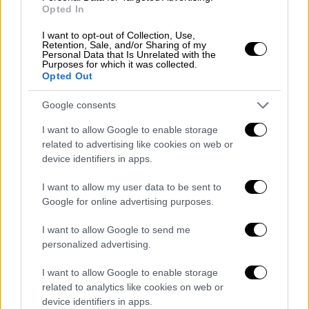
Opted In
I want to opt-out of Collection, Use,
Retention, Sale, and/or Sharing of my
Personal Data that Is Unrelated with the
Purposes for which it was collected.
View this post on Instagram
Opted Out
Google consents
I want to allow Google to enable storage
related to advertising like cookies on web or
device identifiers in apps.
I want to allow my user data to be sent to
Google for online advertising purposes.
A post shared by OPENtv (@opentvgr)
I want to allow Google to send me
personalized advertising.
I want to allow Google to enable storage
Πως είναι κάποιος να γνωρίζει πως ήταν
«Η
related to analytics like cookies on web or
Ζωή σου»;
Η Μαρία Ζώη, ψυχολόγος,
device identifiers in apps.