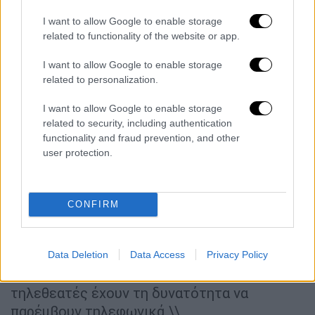
ενορατική και αριθμολόγος, επισκέπτεται
I want to allow Google to enable storage
στο σπίτι ενός γνωστού Έλληνα και, on
related to functionality of the website or app.
camera, του διηγείται… στιγμές από το
παρελθόν του, προβλέποντας μελλοντικές
I want to allow Google to enable storage
εξελίξεις.
related to personalization.
Στη νέα ενότητα
«Διαζύγια»,
βλέπουμε
I want to allow Google to enable storage
related to security, including authentication
οπτικοποιημένες ιστορίες από πρώην
functionality and fraud prevention, and other
ζευγάρια, στις οποίες περιγράφονται όσα
user protection.
τους οδήγησαν στον χωρισμό, αλλά και τις
αξιώσεις που έχει πλέον ο ένας από τον
άλλο. Ο συνεργάτης δικηγόρος της
CONFIRM
εκπομπής Λευτέρης Αθανασίου μαζί με τη
Μάρα Μεϊμαρίδη συζητούν για τις
διεκδικήσεις τους και την ψυχολογική
Data Deletion
Data Access
Privacy Policy
διαχείριση της κάθε περίπτωσης, ενώ οι
τηλεθεατές έχουν τη δυνατότητα να
παρέμβουν τηλεφωνικά.\\