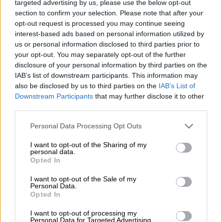
targeted advertising by us, please use the below opt-out
section to confirm your selection. Please note that after your
Το πρωινό έχει και…
«Πιτζάμα party».
Ο
opt-out request is processed you may continue seeing
Νίκος Γεωργιάδης
interest-based ads based on personal information utilized by
επισκέπτεται celebrities στο σπίτι τους, ως
us or personal information disclosed to third parties prior to
φιλοξενούμενός τους για ένα βράδυ. Θα
your opt-out. You may separately opt-out of the further
κουβεντιάσουν για όλα, θα μοιραστούν
disclosure of your personal information by third parties on the
IAB’s list of downstream participants. This information may
ιστορίες, θα μαγειρέψουν μαζί, ενώ ο
also be disclosed by us to third parties on the
IAB’s List of
οικοδεσπότης θα πρέπει να υποβάλει τον
Downstream Participants
that may further disclose it to other
Νίκο σε μια «δοκιμασία» που θα «σφραγίσει»
third parties.
αυτή την επίσκεψη.
Please note that this website/app uses one or more Google
Personal Data Processing Opt Outs
services and may gather and store information including but
not limited to your visit or usage behaviour. You may click to
I want to opt-out of the Sharing of my
personal data.
grant or deny consent to Google and its third-party tags to
Opted In
use your data for below specified purposes in below Google
consent section.
I want to opt-out of the Sale of my
Personal Data.
Opted In
I want to opt-out of processing my
Personal Data for Targeted Advertising.