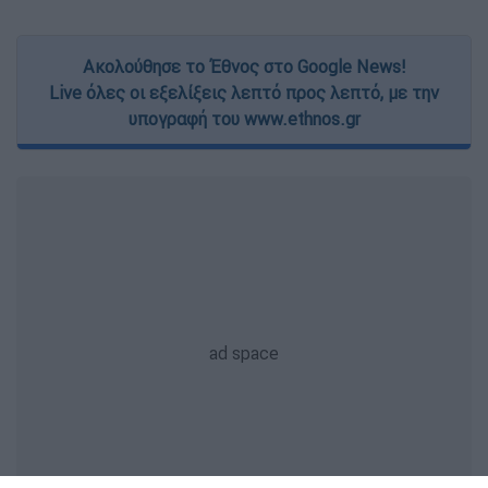
Ακολούθησε το Έθνος στο Google News!
Live όλες οι εξελίξεις λεπτό προς λεπτό, με την
υπογραφή του www.ethnos.gr