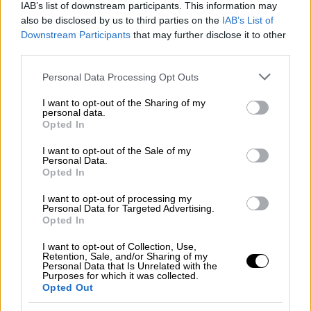
IAB’s list of downstream participants. This information may
δεν μου είχαν μιλήσει για καιρό και μου
also be disclosed by us to third parties on the
IAB’s List of
μίλησαν τότε.
Ενώ πήγαινα από πολύ μικρή
Downstream Participants
that may further disclose it to other
third parties.
στο χωράφι, όταν επέστρεψα στο χωριό
και την επομενη μέρα πήγα ξανά για δουλειά
Please note that this website/app uses one or more Google
Personal Data Processing Opt Outs
με είδαν άνδρες
του χωριού και δεν με
services and may gather and store information including but
not limited to your visit or usage behaviour. You may click to
I want to opt-out of the Sharing of my
αναγνώρισαν».
personal data.
grant or deny consent to Google and its third-party tags to
Opted In
use your data for below specified purposes in below Google
consent section.
I want to opt-out of the Sale of my
Personal Data.
Opted In
I want to opt-out of processing my
Personal Data for Targeted Advertising.
Opted In
I want to opt-out of Collection, Use,
Retention, Sale, and/or Sharing of my
Personal Data that Is Unrelated with the
Purposes for which it was collected.
Opted Out