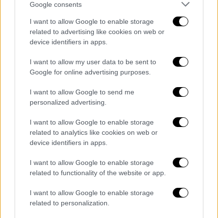
Αναφορικά με το ψυχολογικό κομμάτι η
Google consents
Μαρία είπε: «
Όταν βγήκα από το GNTM ήταν
I want to allow Google to enable storage
τεράστιο το σοκ.
Λόγω του εγκλεισμού. Δεν
related to advertising like cookies on web or
κυκλοφορούσα στον δρόμο μόνη μου.
Δεν
device identifiers in apps.
είναι τόσο απλή η ψυχολογία όσο
I want to allow my user data to be sent to
φαντάζονται όλοι
. Δεν είναι καθόλου απλή.
Google for online advertising purposes.
Ήμουν 5,5 μήνες αποκομμένη από τον
υπόλοιπο κόσμο. Συνέχεια προστατευμένη,
I want to allow Google to send me
όλοι φρόντιζαν τα πάντα για μένα και στην
personalized advertising.
ουσία εγώ υπήρχα. Οπότε το να ξαναβγαίνω
I want to allow Google to enable storage
έξω μετά από τόσο καιρό ήταν σοκ. Ούτε
related to analytics like cookies on web or
στο σούπερ μάρκετ δεν πήγαινα μόνη μου.
device identifiers in apps.
Μπέρδεψα τις πραγματικότητες. Νόμιζα ότι
I want to allow Google to enable storage
η πραγματικότητα του GNTM ήταν όλη μου η
related to functionality of the website or app.
ζωή και όλη μου η ζωή ήταν μία φαντασία»
,
I want to allow Google to enable storage
αποκάλυψε η
Μαρία Μιχαλοπούλου
. «Θέλω
related to personalization.
ψυχολόγο το πιστεύω» είπε, με τον Γρηγόρη