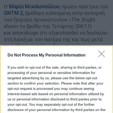
Η
Μαρία Μιχαλοπούλου
, πρώην παίκτρια του
GNTM 2
,
βρέθηκε καλεσμένη στην εκπομπή
του Γρηγόρη Αρναούτογλου «The 2night
show» το βράδυ της Τετάρτης (04/11)
και αποκάλυψε ότι εξακολουθεί να δουλεύει
στη λαϊκή με τον πατέρα της και πως μετά
το ριάλιτι μοντέλων δεν μπορούσε να
κυκλοφορήσει μόνη της στο δρόμο.
Do Not Process My Personal Information
Η
Μαρία Μιχαλοπούλου,
που το τηλεοπτικό
If you wish to opt-out of the sale, sharing to third parties, or
κοινό την ήξερε και ως «
Μαρία η αγρότισσα
»
processing of your personal or sensitive information for
στο GNTM 2 μίλησε για το σοκ που πέρασε
targeted advertising by us, please use the below opt-out
όταν βγήκε από το ριάλιτι μόδας, λόγω του
section to confirm your selection. Please note that after your
εγκλεισμού, και αποκάλυψε ότι μετά το
opt-out request is processed you may continue seeing
interest-based ads based on personal information utilized by
ριάλιτι θα χρειαστεί ψυχολόγο.
us or personal information disclosed to third parties prior to
your opt-out. You may separately opt-out of the further
«Όταν πήγα στο χωριό μου μόνο κόκκινο χαλί
disclosure of your personal information by third parties on the
δεν μου έστρωσαν. Υπήρχαν και πολλοί που