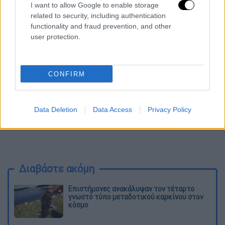
Αρναούτογλου να την παροτρύνει να κάνει
I want to allow Google to enable storage
related to security, including authentication
αυτό το βήμα.
functionality and fraud prevention, and other
user protection.
CONFIRM
Data Deletion
Data Access
Privacy Policy
Διαβάστε ακόμη
Επιστήμονες ανακάλυψαν τον τέταρτο
γνωστό τύπο μεταδοτικού καρκίνου στον
κόσμο