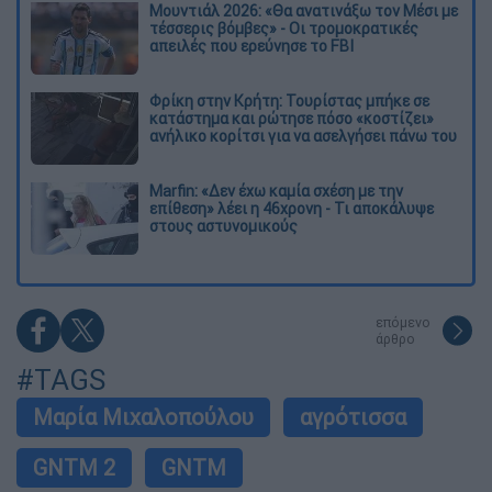
Μουντιάλ 2026: «Θα ανατινάξω τον Μέσι με
τέσσερις βόμβες» - Οι τρομοκρατικές
απειλές που ερεύνησε το FBI
Φρίκη στην Κρήτη: Τουρίστας μπήκε σε
κατάστημα και ρώτησε πόσο «κοστίζει»
ανήλικο κορίτσι για να ασελγήσει πάνω του
Marfin: «Δεν έχω καμία σχέση με την
επίθεση» λέει η 46χρονη - Τι αποκάλυψε
στους αστυνομικούς
επόμενο
άρθρο
#TAGS
Μαρία Μιχαλοπούλου
αγρότισσα
GNTM 2
GNTM