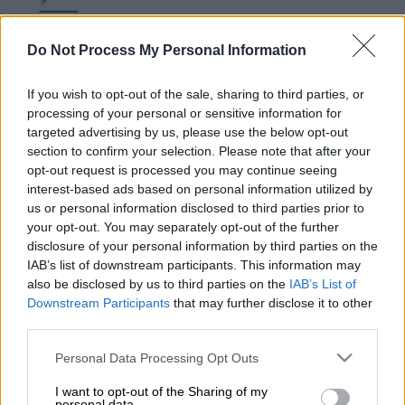
Θα τις ζήλευε και το Netflix: 3
Do Not Process My Personal Information
ταινιάρες που μπορείς να δεις
If you wish to opt-out of the sale, sharing to third parties, or
δωρεάν απόψε στο ΕΡΤflix
processing of your personal or sensitive information for
Πατάς το play και… κολλάς.
targeted advertising by us, please use the below opt-out
section to confirm your selection. Please note that after your
opt-out request is processed you may continue seeing
interest-based ads based on personal information utilized by
us or personal information disclosed to third parties prior to
your opt-out. You may separately opt-out of the further
disclosure of your personal information by third parties on the
IAB’s list of downstream participants. This information may
also be disclosed by us to third parties on the
IAB’s List of
Downstream Participants
that may further disclose it to other
third parties.
Please note that this website/app uses one or more Google
Personal Data Processing Opt Outs
Photo Credits: YouTube
services and may gather and store information including but
not limited to your visit or usage behaviour. You may click to
I want to opt-out of the Sharing of my
personal data.