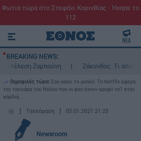
Φωτιά τώρα στο Στεφάνι Κορινθίας - Ήχησε το
112
BREAKING NEWS:
ν εκτέλεση Ζαμπούνη
Ζάκυνθος: Τι απαντά 
δημοφιλές τώρα:
Σου καίει το μυαλό: Το Netflix έφερε
την ταινιάρα του Νόλαν που οι φαν έχουν κρυφό νο1 στην
καρδιά...
┋
Τηλεόραση
┋
05.01.2021 21:25
Newsroom