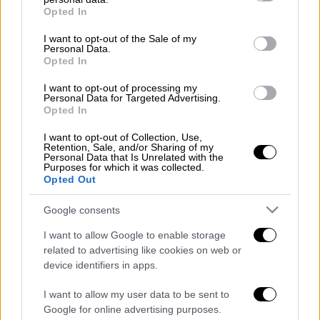
grant or deny consent to Google and its third-party tags to
Opted In
Προσθέστε το ΕΘΝΟΣ στη Google
use your data for below specified purposes in below Google
consent section.
I want to opt-out of the Sale of my
Personal Data.
Διαβάστε για τα 3 «ελεύθερα» διαμάντια που
Opted In
μπορείτε να δείτε εντελώς δωρεάν
I want to opt-out of processing my
σήμερα, στο
menshouse.gr
Personal Data for Targeted Advertising.
Opted In
Διαβάστε ακόμη
I want to opt-out of Collection, Use,
Retention, Sale, and/or Sharing of my
Δημιούργησαν με AI νέους ιούς μέσα σε
Personal Data that Is Unrelated with the
λίγες ώρες - Γιατί προβληματίζονται οι
Purposes for which it was collected.
επιστήμονες
Opted Out
Google consents
Σαν το τρομακτικό It: 15χρονο ντυμένος
κλόουν μαχαίρωσε μέχρι θανάτου
ηλικιωμένο - Τον κατέγραψε κάμερα
I want to allow Google to enable storage
related to advertising like cookies on web or
device identifiers in apps.
«Πόλεμος» για τους χρόνους των
δρομολογίων: Τα σωματεία απαντούν στις
καταγγελίες, οι παρατάξεις περνούν στην
I want to allow my user data to be sent to
αντεπίθεση
Google for online advertising purposes.