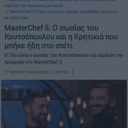
κέρδισε την πρόκριση με χινκάλι
📌 MasterChef 5: Η Κρητικιά που πέρασε απευθείας στο σπίτι
με τρία «ναι»
MasterChef 5: Ο σωσίας του
Κουτσόπουλου και η Κρητικιά που
μπήκε ήδη στο σπίτι
Ο Τέο είναι ο σωσίας του Κουτσόπουλου και κέρδισε την
πρόκριση στο MasterChef 5
🕛 χρόνος ανάγνωσης: 3 λεπτά ┋