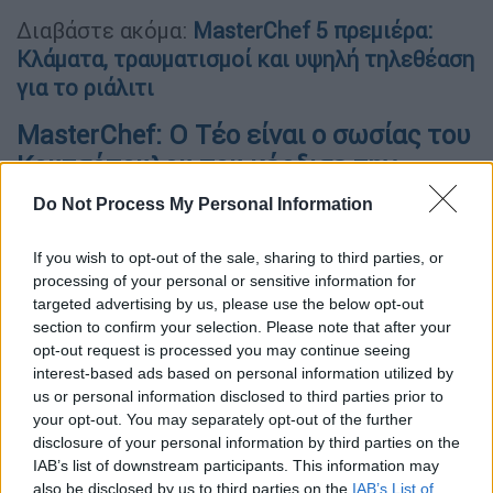
Διαβάστε ακόμα:
MasterChef 5 πρεμιέρα:
Κλάματα, τραυματισμοί και υψηλή τηλεθέαση
για το ριάλιτι
MasterChef
: Ο Τέο είναι ο σωσίας του
Κουτσόπουλου που κέρδισε την
πρόκριση με χινκάλι
Do Not Process My Personal Information
Ο Τεό ήταν ο παίκτης που τράβηξε την
If you wish to opt-out of the sale, sharing to third parties, or
προσοχή στο επεισόδιο της Δευτέρας (25/1)
processing of your personal or sensitive information for
καθώς το ανάστημα, η στάση του σώματος,
targeted advertising by us, please use the below opt-out
ακόμη και η ενδυματολογική επιλογή του τον
section to confirm your selection. Please note that after your
opt-out request is processed you may continue seeing
έκανε να μοιάζει με σωσία του
Λεωνίδα
interest-based ads based on personal information utilized by
Κουτσόπουλου
. Κοντιζάς και Ιωαννίδης
us or personal information disclosed to third parties prior to
ξέσπασαν σε γέλια και κάλεσαν τον
your opt-out. You may separately opt-out of the further
διαγωνιζόμενο να σταθεί πλάι στον Λεωνίδα
disclosure of your personal information by third parties on the
IAB’s list of downstream participants. This information may
Κουτσόπουλο για να γίνει απόλυτα
also be disclosed by us to third parties on the
IAB’s List of