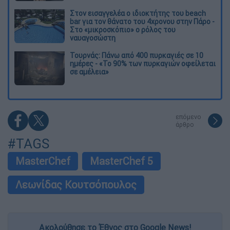
Στον εισαγγελέα ο ιδιοκτήτης του beach
bar για τον θάνατο του 4χρονου στην Πάρο -
Στο «μικροσκόπιο» ο ρόλος του
ναυαγοσώστη
Τουρνάς: Πάνω από 400 πυρκαγιές σε 10
ημέρες - «Το 90% των πυρκαγιών οφείλεται
σε αμέλεια»
επόμενο
άρθρο
#TAGS
MasterChef
MasterChef 5
Λεωνίδας Κουτσόπουλος
Ακολούθησε το Έθνος στο Google News!