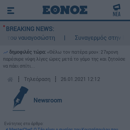
BREAKING NEWS:
 του ναυαγοσώστη
Συναγερμός στην Κάρπαθ
δημοφιλές τώρα:
«Θέλω τον πατέρα μου»: 27χρονη
παρέσυρε νύφη λίγες ώρες μετά το γάμο της και ζητούσε
να πάει σπίτι...
┋
Τηλεόραση
┋
26.01.2021 12:12
Newsroom
Ενότητες στο άρθρο:
📌 MasterChef: Ο Τέο είναι ο σωσίας του Κουτσόπουλου που