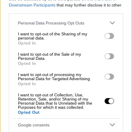
αντιληπτή η ομοιότητά τους. Φυσικά, ο
Downstream Participants
that may further disclose it to other
Κουτσόπουλος γέλασε με την ομοιότητα και
third parties.
συμμετείχε στην πλάκα που του έκαναν.
Please note that this website/app uses one or more Google
Personal Data Processing Opt Outs
services and may gather and store information including but
not limited to your visit or usage behaviour. You may click to
I want to opt-out of the Sharing of my
personal data.
grant or deny consent to Google and its third-party tags to
Opted In
use your data for below specified purposes in below Google
consent section.
I want to opt-out of the Sale of my
Personal Data.
Opted In
I want to opt-out of processing my
Personal Data for Targeted Advertising.
Opted In
I want to opt-out of Collection, Use,
Retention, Sale, and/or Sharing of my
Personal Data that Is Unrelated with the
Ο Τεό είπε χαρακτηριστικά: «
Είμαι ίδιος ο
Purposes for which it was collected.
πατέρας μου, δεν είμαι συγγενής με τον
Opted Out
Κουτσόπουλο αλλά ποτέ δεν ξέρεις!
». Ο
Google consents
Σωτήρης Κοντιζάς τον ρώτησε αν σηκώνει