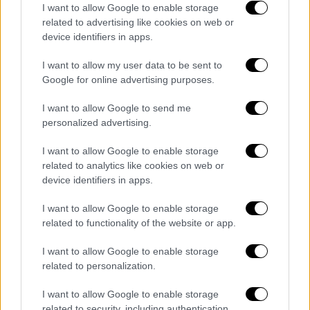
τα φρύδια του, όπως ο «Θείος» Λεωνίδας και
I want to allow Google to enable storage
related to advertising like cookies on web or
εκείνος απάντησε πως μπορεί κάνοντας τη
device identifiers in apps.
χαρακτηριστική κίνηση του σεφ. Ο Τεό
τελικά πήρε δυο «ναι» από τον Λεωνίδα
I want to allow my user data to be sent to
Κουτσόπουλο και τον Σωτήρη Κοντιζά, ενώ
Google for online advertising purposes.
ο Πάνος Ιωαννίδης του έδωσε ένα «όχι».
I want to allow Google to send me
personalized advertising.
Ο παίκτης πέρασε στην επόμενη φάση
λέγοντας ότι τα πράγματα σοβαρεύουν και
I want to allow Google to enable storage
ότι ήρθε με απόλυτο στόχο να μπει στο
related to analytics like cookies on web or
σπίτι του «
MasterChef 5
». Ο Κουτσόπουλος,
device identifiers in apps.
με το χιούμορ που τον διακρίνει, έκανε μια
I want to allow Google to enable storage
ανάρτηση στα social για την ομοιότητά του
related to functionality of the website or app.
με τον Τεό γράφοντας:
«Ναι... Μαμά
καλησπέρα... Όταν βρεις λίγο χρόνο θα ήθελα
I want to allow Google to enable storage
related to personalization.
να μιλήσουμε...».
I want to allow Google to enable storage
MasterChef 5: Η Κρητικιά που πέρασε
related to security, including authentication