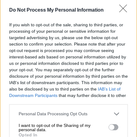
Do Not Process My Personal Information
Προσθέστε το ΕΘΝΟΣ στη Google
If you wish to opt-out of the sale, sharing to third parties, or
Μέσο όρο 8,4%
στο σύνολο του κοινού και
processing of your personal or sensitive information for
333.000 τηλεθεατές
στο μέσο λεπτό,
targeted advertising by us, please use the below opt-out
section to confirm your selection. Please note that after your
κατέγραψε το
Κεντρικό Δελτίο Ειδήσεων
opt-out request is processed you may continue seeing
του
OPEN
(Δευτέρα-Παρασκευή), με τη
Νίκη
interest-based ads based on personal information utilized by
Λυμπεράκη
, τον Φεβρουάριο 2021,
us or personal information disclosed to third parties prior to
κερδίζοντας συνεχώς έδαφος στους
your opt-out. You may separately opt-out of the further
disclosure of your personal information by third parties on the
πίνακες τηλεθέασης.
IAB’s list of downstream participants. This information may
also be disclosed by us to third parties on the
IAB’s List of
Με νέα ταυτότητα και προσανατολισμό
Downstream Participants
that may further disclose it to other
πέτυχε άνοδο 55% σε σχέση με τον
third parties.
Φεβρουάριο του 2020, όταν η απόδοσή του
Please note that this website/app uses one or more Google
ήταν 5,4%. Το φετινό Φεβρουάριο, σε
Personal Data Processing Opt Outs
services and may gather and store information including but
ημερήσια βάση, παρακολουθούσαν το
not limited to your visit or usage behaviour. You may click to
I want to opt-out of the Sharing of my
κεντρικό δελτίο του ΟΡΕΝ 141.000
personal data.
grant or deny consent to Google and its third-party tags to
Opted In