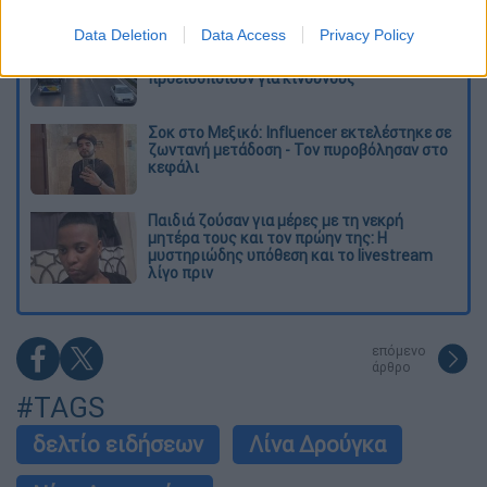
Data Deletion
Data Access
Privacy Policy
Κυνήγι χρόνου στα λεωφορεία: Οδηγοί
καταγγέλλουν για δρομολόγια και
προειδοποιούν για κινδύνους
Σοκ στο Μεξικό: Influencer εκτελέστηκε σε
ζωντανή μετάδοση - Τον πυροβόλησαν στο
κεφάλι
Παιδιά ζούσαν για μέρες με τη νεκρή
μητέρα τους και τον πρώην της: Η
μυστηριώδης υπόθεση και το livestream
λίγο πριν
επόμενο
άρθρο
#TAGS
δελτίο ειδήσεων
Λίνα Δρούγκα