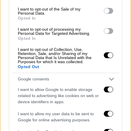
περισσότεροι τηλεθεατές σε σχέση με τον
use your data for below specified purposes in below Google
consent section.
περσινό αντίστοιχο μήνα.
I want to opt-out of the Sale of my
Personal Data.
Opted In
Διαβάστε επίσης:
Σταθερά ανοδική πορεία
με αξιοπιστία για το κεντρικό δελτίο
I want to opt-out of processing my
Personal Data for Targeted Advertising.
ειδήσεων του Open
Opted In
Ιδιαίτερη είναι η δυναμική του κεντρικού
I want to opt-out of Collection, Use,
Retention, Sale, and/or Sharing of my
δελτίου Ειδήσεων, στα νοικοκυριά
Personal Data that Is Unrelated with the
Purposes for which it was collected.
Ανώτερου Μορφωτικού και Επαγγελματικού
Opted Out
Επιπέδου, σημειώνοντας μέσο όρο 10,8% και
αύξηση 65% σε σχέση με τον Φεβρουάριο
Google consents
2020 (τότε ήταν 6,6%). Το ίδιο δυναμική
I want to allow Google to enable storage
(10,7%) είναι η πορεία του στους Άνδρες 45-
related to advertising like cookies on web or
64, κοινό με έντονο ενδιαφέρον για την
device identifiers in apps.
ενημέρωση.
I want to allow my user data to be sent to
Google for online advertising purposes.
Την εμπιστοσύνη του τηλεοπτικού κοινού
έχει κερδίσει και το
Μεσημβρινό Δελτίο