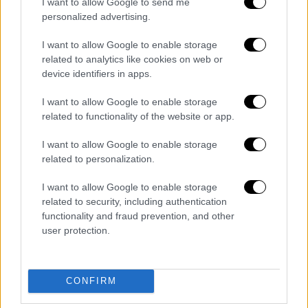
I want to allow Google to send me
Ειδήσεων του ΟΡΕΝ
τις καθημερινές
personalized advertising.
(Δευτέρα-Παρασκευή), με τη
Λίνα Δρούγκα
. Η
I want to allow Google to enable storage
μέση απόδοσή του ήταν
9,5%
στο σύνολο του
related to analytics like cookies on web or
κοινού. Ποσοστό αυξημένο κατά 13% σε
device identifiers in apps.
σχέση με το ίδιο διάστημα της περσινής
χρονιάς (Φεβρουάριος 2020). Σε καθημερινή
I want to allow Google to enable storage
related to functionality of the website or app.
βάση το παρακολουθούσαν 203.000
τηλεθεατές (56.000 περισσότεροι από τον
I want to allow Google to enable storage
περσινό Φεβρουάριο).
related to personalization.
Διαβάστε επίσης:
Αντώνης Κανάκης:
I want to allow Google to enable storage
Σαρωτικά τα νούμερα τηλεθέασης του Ράδιο
related to security, including authentication
functionality and fraud prevention, and other
Αρβύλα
user protection.
Διαβάστε ακόμη
Τα «γεράκια» της Ψάθας: Έσωσαν από τη
CONFIRM
μεγάλη φωτιά τη γειτονιά που κάποτε τους
έδιωχνε - «Πέρασε όλη η ζωή μπροστά μου»