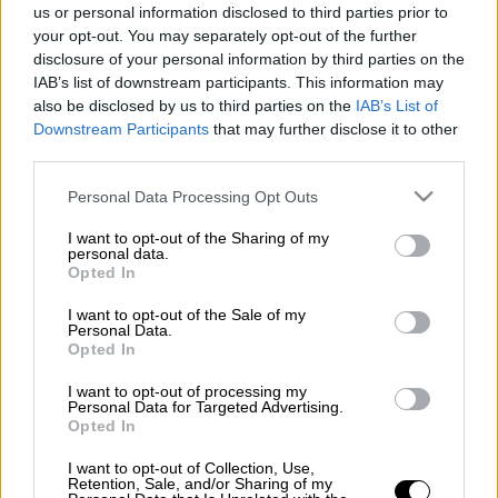
us or personal information disclosed to third parties prior to
your opt-out. You may separately opt-out of the further
Άλλη μια ημέρα που επιβεβαιώνεται η
disclosure of your personal information by third parties on the
δυναμική πορεία του κεντρικού
δελτίου
IAB’s list of downstream participants. This information may
ειδήσεων
του
OPEN TV
με την
Νίκη
also be disclosed by us to third parties on the
IAB’s List of
Λυμπεράκη
. Την Δευτέρα 19 Απριλίου το
Downstream Participants
that may further disclose it to other
third parties.
κεντρικό
δελτίο ειδήσεων
του
OPEN
ανέβηκε στο
10%
προσελκύοντας
345.000
Please note that this website/app uses one or more Google
Personal Data Processing Opt Outs
services and may gather and store information including but
τηλεθεατές
, ενώ είχε ως αφετηρία (lead in)
not limited to your visit or usage behaviour. You may click to
I want to opt-out of the Sharing of my
ένα ποσοστό
τηλεθέασης
μόλις 4,9%.
personal data.
grant or deny consent to Google and its third-party tags to
Opted In
use your data for below specified purposes in below Google
Ειδικά στο κοινό ανώτερου επαγγελματικού
consent section.
I want to opt-out of the Sale of my
και μορφωτικού επιπέδου το ποσοστό των
Personal Data.
τηλεθεατών του
OPEN TV
έφτασε το
11,5%
.
Opted In
I want to opt-out of processing my
Στην ειδησεογραφία της ημέρας, το
Personal Data for Targeted Advertising.
κεντρικό δελτίο ειδήσεων του
OPEN TV
,
Opted In
πρόταξε το τεράστιο επιστημονικό
I want to opt-out of Collection, Use,
επίτευγμα πλοήγησης ελικοπτέρου στον Άρη
Retention, Sale, and/or Sharing of my