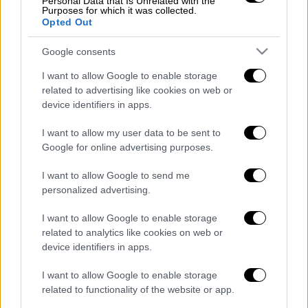
Personal Data that Is Unrelated with the
από τις εγκαταστάσεις της
NASA
, καθώς για
Purposes for which it was collected.
Opted Out
πρώτη φορά στην ιστορία άνθρωποι από τη
Γη κατάφεραν να πετάξουν ένα σκάφος σε
Google consents
άλλο πλανήτη.
I want to allow Google to enable storage
related to advertising like cookies on web or
Στο δελτίο ειδήσεων του
OPEN TV
, επίσης,
device identifiers in apps.
παρουσιάστηκε η μεγάλη
δημοσκόπηση
της
Alco
από τον
Κώστα Παναγόπουλο
με
I want to allow my user data to be sent to
ιδιαίτερα σημαντικά ευρήματα
Google for online advertising purposes.
καταγράφοντας τις απόψεις της κοινής
I want to allow Google to send me
γνώμης και σκιαγραφώντας πολλές
personalized advertising.
ανατροπές.
I want to allow Google to enable storage
Διαβάστε ακόμη
related to analytics like cookies on web or
device identifiers in apps.
Συνελήφθησαν δύο μέλη μαφίας στο
Παλαιό Φάληρο - Οι εκβιασμοί, οι
I want to allow Google to enable storage
ξυλοδαρμοί και τα προσωνύμια «πίτμπουλ»
related to functionality of the website or app.
και «μπουλντόγκ»