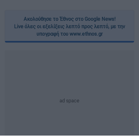
Ακολούθησε το Έθνος στο Google News!
Live όλες οι εξελίξεις λεπτό προς λεπτό, με την
υπογραφή του www.ethnos.gr