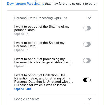
Downstream Participants
that may further disclose it to other
Το πιο πρόσφατο ριμέικ – υπερπαραγωγή
third parties.
της κλασσικής ταινίας του 1959, με
Please note that this website/app uses one or more Google
Personal Data Processing Opt Outs
θεαματικές σκηνές δράσης, βασισμένο στο
services and may gather and store information including but
αρχικό μυθιστόρημα του Λιου Ουάλας. Ο
not limited to your visit or usage behaviour. You may click to
I want to opt-out of the Sharing of my
personal data.
πρίγκιπας Ιουδαίος Μπεν-Χουρ,
grant or deny consent to Google and its third-party tags to
Opted In
use your data for below specified purposes in below Google
κατηγορείται αδίκως για προδοσία από τον
consent section.
I want to opt-out of the Sale of my
υιοθετημένο αδελφό του, Μεσάλα,
Personal Data.
αξιωματικό του ρωμαϊκού στρατού. Σύντομα,
Opted In
χάνει τον τίτλο του, τη γυναίκα του και όλα
I want to opt-out of processing my
τα υπάρχοντά του για να καταλήξει σκλάβος
Personal Data for Targeted Advertising.
Opted In
στα πλοία. Αναζητώντας όλα αυτά τα χρόνια
τη λύτρωση, αποφασίζει τελικά να
I want to opt-out of Collection, Use,
Retention, Sale, and/or Sharing of my
επιστρέφει στην πατρίδα του για να πάρει
Personal Data that Is Unrelated with the
Purposes for which it was collected.
εκδίκηση.
Opted Out
Σκηνοθεσία: Τιμούρ Μπεκμαμπέτοβ
Google consents
Σενάριο: Κιθ Κλαρκ, Τζον Ρίντλεϊ