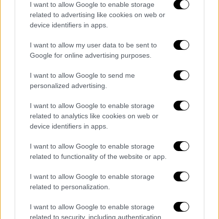
I want to allow Google to enable storage
Πρωταγωνιστούν: Τζακ Χιούστον, Τόμπι
related to advertising like cookies on web or
Κέμπελ, Ροντρίγκο Σαντόρο, Μόργκαν
device identifiers in apps.
Φρίμαν
I want to allow my user data to be sent to
Google for online advertising purposes.
I want to allow Google to send me
personalized advertising.
I want to allow Google to enable storage
video
related to analytics like cookies on web or
device identifiers in apps.
I want to allow Google to enable storage
related to functionality of the website or app.
I want to allow Google to enable storage
«Ο Υιος του Θεού», Μεγάλη Παρασκευή στις
related to personalization.
21:45
I want to allow Google to enable storage
Η ζωή του Ιησού ξεκινώντας από την
related to security, including authentication