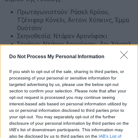
Πρωταγωνιστούν: Ράσελ Κρόου,
Τζένιφερ Κόνελι, Άντονι Χόπκινς, Έμμα
Ουότσον
Σκηνοθεσία: Ντάρεν Αρονόφσκι
Σενάριο: Ντάρεν Αρονόφσκι, Άρι Χάντελ
Do Not Process My Personal Information
If you wish to opt-out of the sale, sharing to third parties, or
processing of your personal or sensitive information for
targeted advertising by us, please use the below opt-out
section to confirm your selection. Please note that after your
video
opt-out request is processed you may continue seeing
interest-based ads based on personal information utilized by
us or personal information disclosed to third parties prior to
your opt-out. You may separately opt-out of the further
disclosure of your personal information by third parties on the
IAB’s list of downstream participants. This information may
«Μπεν-Χουρ», Μεγάλη Τετάρτη στις 21:00
also be disclosed by us to third parties on the
IAB’s List of