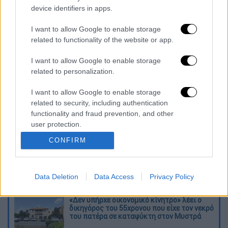
device identifiers in apps.
Σε θετικό έδαφος κινήθηκε και το
I want to allow Google to enable storage
Μεσημβρινό Δελτίο Ειδήσεων με τη
Λίνα
related to functionality of the website or app.
Δρούγκα
. Η μέση απόδοσή του ήταν 9,3%
έναντι 7,4% τον περσινό Απρίλιο, ποσοστό
I want to allow Google to enable storage
αυξημένο κατά 25,6%.
related to personalization.
I want to allow Google to enable storage
Διαβάστε ακόμη
related to security, including authentication
functionality and fraud prevention, and other
Kadebostany στο ethnos.gr: «Κάποτε
πίστευα ότι το να είσαι outsider ήταν
user protection.
αδυναμία, τώρα το βλέπω ως δύναμη»
CONFIRM
«Χωρίς σκηνές και κουβέρτες σε ακραίες
θερμοκρασίες»: Σε δραματικές συνθήκες
χιλιάδες μετανάστες στη Θέουτα
Data Deletion
Data Access
Privacy Policy
«Δεν υπήρχε οικονομικό κίνητρο» λέει ο
δικηγόρος του 55χρονου που είχε τον νεκρό
του πατέρα σε καταψύκτη στον Μυστρά