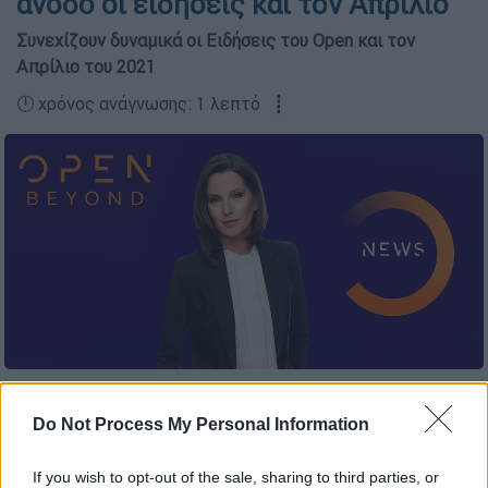
άνοδο οι ειδήσεις και τον Απρίλιο
Συνεχίζουν δυναμικά οι Ειδήσεις του Open και τον
Απρίλιο του 2021
🕛 χρόνος ανάγνωσης: 1 λεπτό ┋
Προσθέστε το ΕΘΝΟΣ στη Google
Do Not Process My Personal Information
Άνοδο
82,2%
στο γενικό σύνολο και
163%
If you wish to opt-out of the sale, sharing to third parties, or