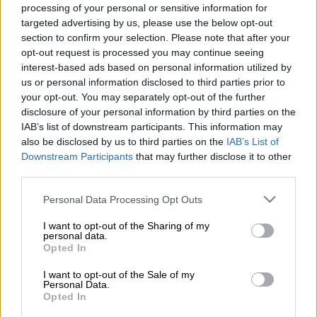
στο κοινό ανώτερου επαγγελματικού και
processing of your personal or sensitive information for
targeted advertising by us, please use the below opt-out
μορφωτικού επιπέδου κατέγραψε το
section to confirm your selection. Please note that after your
κεντρικό
δελτίο ειδήσεων
του
OPEN
τον
opt-out request is processed you may continue seeing
Απρίλιο, σε σχέση με τον αντίστοιχο μήνα
interest-based ads based on personal information utilized by
του 2020.
us or personal information disclosed to third parties prior to
your opt-out. You may separately opt-out of the further
Ειδικότερα τις καθημερινές, με τη
Νίκη
disclosure of your personal information by third parties on the
IAB’s list of downstream participants. This information may
Λυμπεράκη
στην παρουσίαση, σημείωσε 8,2%
also be disclosed by us to third parties on the
IAB’s List of
(272.330 τηλεθεατές). Τον περσινό Απρίλιο
Downstream Participants
that may further disclose it to other
το ποσοστό του ήταν 4,5% και οι τηλεθεατές
third parties.
75.000 λιγότεροι.
Please note that this website/app uses one or more Google
Personal Data Processing Opt Outs
services and may gather and store information including but
Στο κοινό Ανώτερου Επαγγελματικού και
not limited to your visit or usage behaviour. You may click to
I want to opt-out of the Sharing of my
Μορφωτικού Επιπέδου, φέτος, ανέβηκε στο
personal data.
grant or deny consent to Google and its third-party tags to
Opted In
10%. Τον περσινό Απρίλιο ποσοστό ήταν
use your data for below specified purposes in below Google
3,8%.
consent section.
I want to opt-out of the Sale of my
Personal Data.
Opted In
Τον μήνα Απρίλιο, στο κεντρικό δελτίο