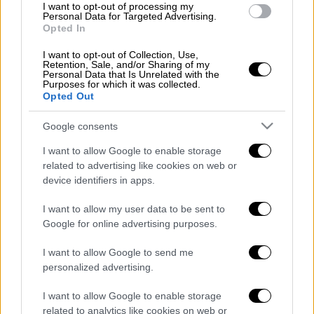
Ειδήσεων του ΟΡΕΝ φιλοξενήθηκαν
I want to opt-out of processing my
Personal Data for Targeted Advertising.
αποκλειστικές συνεντεύξεις
Opted In
προσωπικοτήτων διεθνούς βεληνεκούς,
μεταξύ των οποίων ο Επιχειρησιακός
I want to opt-out of Collection, Use,
Retention, Sale, and/or Sharing of my
Διευθυντής Ελικοπτέρου Ingenuity της
Personal Data that Is Unrelated with the
Purposes for which it was collected.
NASA Θεόδωρος Τζανέτος, το στέλεχος της
Opted Out
Αρμενικής Κοινότητας της Αμερικής
Google consents
Αρουτίν Χαρτουνιάν
, ο Κούρδος βουλευτής
του HDP
Χισιάρ Οζσόι
, η Γερμανίδα
I want to allow Google to enable storage
βουλευτής του κόμματος των «Πρασίνων»
related to advertising like cookies on web or
device identifiers in apps.
Φραντζίσκα Μπράντνερ
, ο πρώην υπουργός
Εξωτερικών της Τουρκίας
Γιασάρ Γιακίς.
I want to allow my user data to be sent to
Google for online advertising purposes.
Το κεντρικό δελτίο του Σαββατοκύριακου με
I want to allow Google to send me
τον
Γιάννη Παπαδόπουλο
, συγκέντρωσε 7%
personalized advertising.
τον Απρίλιο (242.540 τηλεθεατές). Το
αντίστοιχο ποσοστό πέρσι ήταν 4,7% και οι
I want to allow Google to enable storage
τηλεθεατές 195.808. Άνοδος 48,9%.
related to analytics like cookies on web or