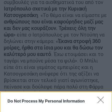
συμβουλές για τα αισθηματικά του από τον
Ιατρόπουλο σχετικά με την Κυριακή
Κατσογρεσάκη
. «Το θέμα είναι να είμαστε με
ανθρώπους που είναι καψούρηδες μαζί μας
και δεν μας κουράζουν. Τρέχεις όλη την
ώρα
» είπε ο Ιατρόπουλος με τον Ντούπη να
δηλώνει στην κάμερα: «
Έκανα στροφή 360
μοίρες, ήρθα στα ίσια μου και θα δώσω τον
καλύτερό μου εαυτό
. Έχω ετοιμάσει και το
ταγάρι να μπούνε μέσα τα ψιλά». Ο Μπίλι
είπε ότι είναι γεμάτος εμπειρίες και η
Κατσογρεσάκη ανέφερε ότι της αξίζει να
βρίσκεται στον τελικό γιατί αγωνίστηκε,
πείνασε και δούλεψε πάρα πολύ στη Φάρμα
όλο αυτό το διάστημα.
Do Not Process My Personal Information