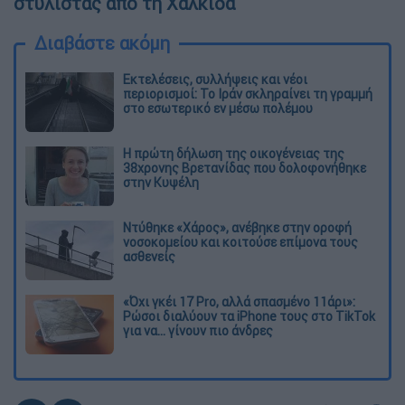
στυλίστας από τη Χαλκίδα
Διαβάστε ακόμη
Εκτελέσεις, συλλήψεις και νέοι
περιορισμοί: Το Ιράν σκληραίνει τη γραμμή
στο εσωτερικό εν μέσω πολέμου
Η πρώτη δήλωση της οικογένειας της
38χρονης Βρετανίδας που δολοφονήθηκε
στην Κυψέλη
Ντύθηκε «Χάρος», ανέβηκε στην οροφή
νοσοκομείου και κοιτούσε επίμονα τους
ασθενείς
«Όχι γκέι 17 Pro, αλλά σπασμένο 11άρι»:
Ρώσοι διαλύουν τα iPhone τους στο TikTok
για να... γίνουν πιο άνδρες