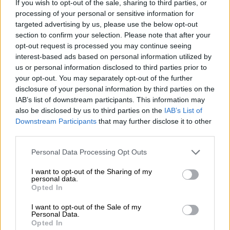
If you wish to opt-out of the sale, sharing to third parties, or
processing of your personal or sensitive information for
targeted advertising by us, please use the below opt-out
section to confirm your selection. Please note that after your
opt-out request is processed you may continue seeing
interest-based ads based on personal information utilized by
us or personal information disclosed to third parties prior to
your opt-out. You may separately opt-out of the further
disclosure of your personal information by third parties on the
IAB’s list of downstream participants. This information may
also be disclosed by us to third parties on the
IAB’s List of
Κώστας Γκρέκας: Ποιος είναι ο
Downstream Participants
that may further disclose it to other
νικητής της Φάρμας
third parties.
Το «πλατάνι» της Φάρμας γεννήθηκε στην
Please note that this website/app uses one or more Google
Personal Data Processing Opt Outs
services and may gather and store information including but
Καρδίτσα,
αλλά πριν ακόμη γίνει ενός έτους,
not limited to your visit or usage behaviour. You may click to
I want to opt-out of the Sharing of my
η οικογένειά του μετακόμισε στην Αθήνα. Σε
personal data.
grant or deny consent to Google and its third-party tags to
Opted In
ηλικία 22 ετών, και ενώ εργαζόταν ως
use your data for below specified purposes in below Google
σερβιτόρος, «τον ανακάλυψαν» άνθρωποι
consent section.
I want to opt-out of the Sale of my
Personal Data.
από τον χώρο της μόδας, οι οποίοι του
Opted In