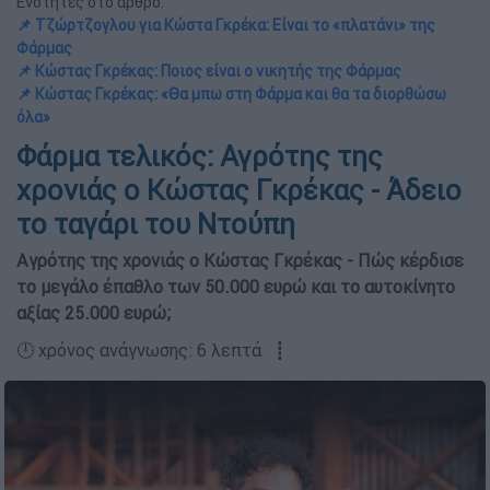
Ενότητες στο άρθρο:
📌 Τζώρτζογλου για Κώστα Γκρέκα: Είναι το «πλατάνι» της
Φάρμας
📌 Κώστας Γκρέκας: Ποιος είναι ο νικητής της Φάρμας
📌 Κώστας Γκρέκας: «Θα μπω στη Φάρμα και θα τα διορθώσω
όλα»
Φάρμα τελικός: Αγρότης της
χρονιάς ο Κώστας Γκρέκας - Άδειο
το ταγάρι του Ντούπη
Αγρότης της χρονιάς ο Κώστας Γκρέκας - Πώς κέρδισε
το μεγάλο έπαθλο των 50.000 ευρώ και το αυτοκίνητο
αξίας 25.000 ευρώ;
🕛 χρόνος ανάγνωσης: 6 λεπτά ┋