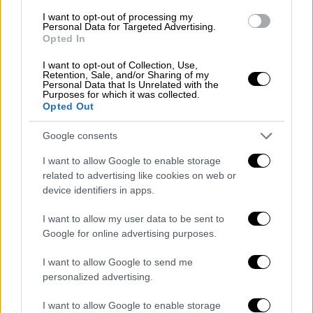
πρότειναν να ασχοληθεί με το modeling.
Αποφάσισε να το τολμήσει και πολύ γρήγορα
I want to opt-out of processing my
Personal Data for Targeted Advertising.
ξεκίνησε να δουλεύει με τους μεγαλύτερους
Opted In
Έλληνες σχεδιαστές, να φωτογραφίζεται για
I want to opt-out of Collection, Use,
τα σπουδαιότερα περιοδικά μόδας και να
Retention, Sale, and/or Sharing of my
Personal Data that Is Unrelated with the
περπατάει σε κορυφαίες πασαρέλες.
Purposes for which it was collected.
Opted Out
Ο Κώστας Γκρέκας ασχολήθηκε και με την
υποκριτική, τόσο στη μικρή οθόνη όσο και
Google consents
στο σινεμά.
I want to allow Google to enable storage
Το 1999, συμμετείχε στην κωμωδία των
related to advertising like cookies on web or
device identifiers in apps.
Θανάση Παπαθανασίου και Μιχάλη Ρέππα
«Safe sex»
και το 2008, στο
«Αυστηρώς
I want to allow my user data to be sent to
Κατάλληλο»
. Το 2005 έκανε το τηλεοπτικό
Google for online advertising purposes.
ντεμπούτο του στην αισθηματική σειρά του
I want to allow Google to send me
Alpha «Πες μου ναι» και τρία χρόνια
personalized advertising.
αργότερα εμφανίστηκε στο «L.A.P.D.», στο
«Singles 3» και στο «Ουκ αν λάβοις παρά του
I want to allow Google to enable storage