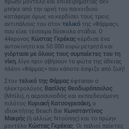
πρώην μοντέλο και επιχειρηματίας δεν
μπήκε από την αρχή του παιχνιδιού
κατάφερε όμως να κερδίσει τους τρεις
αντιπάλους του στον
τελικό
της «Φάρμας»,
που είχε τέσσερα δύσκολα στάδια. Ο
44χρονος
Κώστας Γκρέκας
κέρδισε ένα
αυτοκίνητο και 50.000 ευρώ μετρητά και
γιόρτασε με όλους τους συμπαίκτες του τη
νίκη
, λίγο πριν σβήσουν τα φώτα της άδειας
πλέον «Φάρμας» που κάποτε έσφιζε από ζωή!
Στον
τελικό της Φάρμας
έφτασαν ο
ηλεκτρολόγος
Βασίλης Θεοδωρόπουλος
(Μπίλι), η αεροσυνοδός και εκπαιδευόμενη
πιλότος
Κυριακή Κατσογρεσάκη,
ο
ιδιοκτήτης Beach Bar
Κωνσταντίνος
Μακρής
(ή αλλιώς Ντούπης) και το πρώην
μοντέλο
Κώστας Γκρέκας
. Οι παλιοί παίκτες